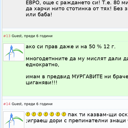
ЕВРО, още с раждането си! Т.е. 80 
да харчи нито стотинка от тях! Без 
или баба!
#13
Guest,
преди 6 години
ако си прав даже и на 50 % 12 г.
многодетнните да му мислят дали д
еднократно,
имам в предвид МУРГАВИТЕ ни браче
циганяви!!!
#14
Guest,
преди 6 години
пак ти казвам-щи оск
;играеш дори с препинателни знаци