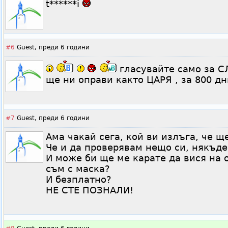
t******i
#6
Guest,
преди 6 години
гласувайте само за С
ще ни оправи както ЦАРЯ , за 800 д
#7
Guest,
преди 6 години
Ама чакай сега, кой ви излъга, че 
Че и да проверявам нещо си, някъд
И може би ще ме карате да вися на 
съм с маска?
И безплатно?
НЕ СТЕ ПОЗНАЛИ!