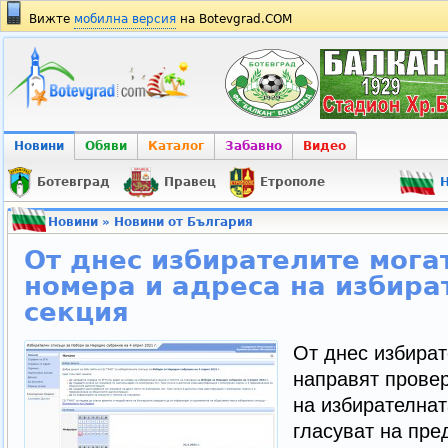
Вижте
мобилна версия
на Botevgrad.COM
Новини
Обяви
Каталог
Забавно
Видео
Ботевград
Правец
Етрополе
Н
Новини
»
Новини от България
От днес избирателите мога
номера и адреса на избира
секция
От днес избират
направят провер
на избирателнат
гласуват на пре