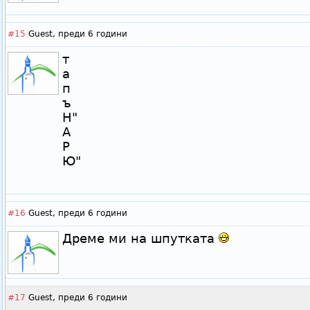
#15
Guest,
преди 6 години
т
а
п
ъ
Н"
А
Р
Ю"
#16
Guest,
преди 6 години
Дреме ми на шпутката
#17
Guest,
преди 6 години