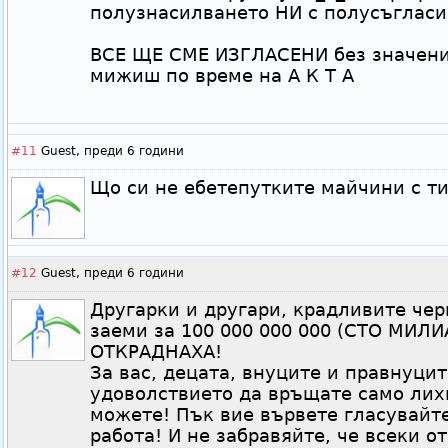
полузнасилването НИ с полусъгласи
ВСЕ ЩЕ СМЕ ИЗГЛАСЕНИ без значени
мижиш по време на А К Т А
#11
Guest,
преди 6 години
Що си не ебетепутките майчини с ти
#12
Guest,
преди 6 години
Другарки и другари, крадливите чер
заеми за 100 000 000 000 (СТО МИЛИ
ОТКРАДНАХА!
За вас, децата, внуците и правнуцит
удоволствието да връщате само лих
можете! Пък вие вървете гласувайте
работа! И не забравяйте, че всеки о