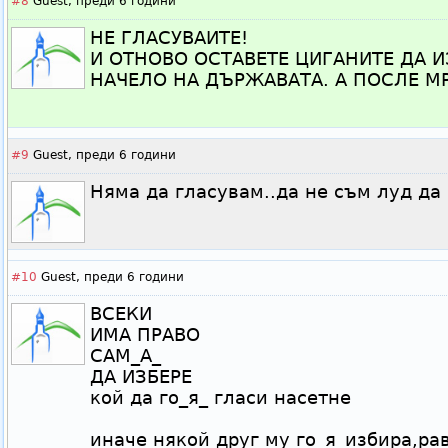
#8
Guest,
преди 6 години
НЕ ГЛАСУВАИТЕ!
И ОТНОВО ОСТАВЕТЕ ЦИГАНИТЕ ДА И
НАЧЕЛО НА ДЪРЖАВАТА. А ПОСЛЕ М
#9
Guest,
преди 6 години
Няма да гласувам..да не съм луд да 
#10
Guest,
преди 6 години
ВСЕКИ
ИМА ПРАВО
САМ_А_
ДА ИЗБЕРЕ
кой да го_я_ гласи насетне
иначе някой друг му го_я_избира,ра