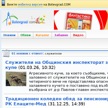
Вижте
мобилна версия
на Botevgrad.COM
Новини
Обяви
Каталог
Забавно
Видео
61 новини с етикет:
служители
Служители на Общинския инспекторат з
купе
(01.03.26, 10:32)
Агресивното куче, за което съобщихме, 
заловено от служителите на Общински 
четириного вече не представлява опасн
залавянето кучето е поставено под възб
възбрана от д-р Павлов-главен инспекто
Традиционен коледен обяд за пенсиони
РК Елаците-Мед
(31.12.25, 14:39)