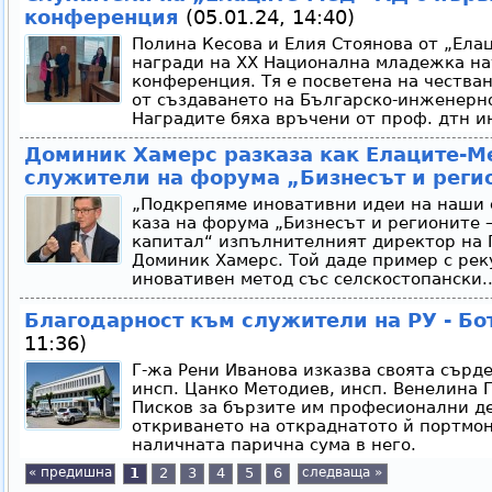
конференция
(05.01.24, 14:40)
Полина Кесова и Елия Стоянова от „Ела
награди на ХХ Национална младежка на
конференция. Тя е посветена на чества
от създаването на Българско-инженерн
Наградите бяха връчени от проф. дтн ин
Доминик Хамерс разказа как Елаците-М
служители на форума „Бизнесът и реги
„Подкрепяме иновативни идеи на наши 
каза на форума „Бизнесът и регионите 
капитал“ изпълнителният директор на 
Доминик Хамерс. Той даде пример с рек
иновативен метод със селскостопански.
Благодарност към служители на РУ - Бо
11:36)
Г-жа Рени Иванова изказва своята сърде
инсп. Цанко Методиев, инсп. Венелина 
Писков за бързите им професионални де
откриването на откраднатото й портмо
наличната парична сума в него.
« предишна
1
2
3
4
5
6
следваща »