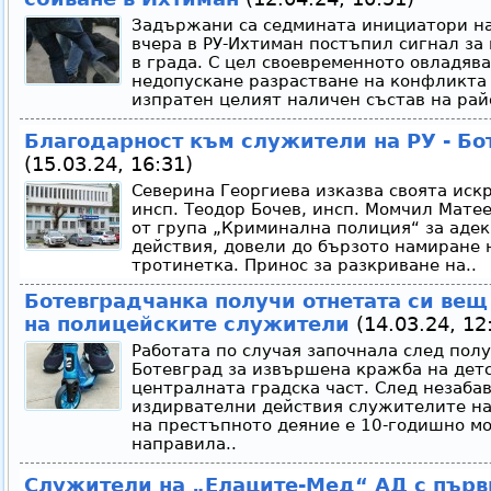
Задържани са седмината инициатори на
вчера в РУ-Ихтиман постъпил сигнал за 
в града. С цел своевременното овладява
недопускане разрастване на конфликта 
изпратен целият наличен състав на рай
Благодарност към служители на РУ - Бо
(15.03.24, 16:31)
Северина Георгиева изказва своята иск
инсп. Теодор Бочев, инсп. Момчил Мате
от група „Криминална полиция“ за аде
действия, довели до бързото намиране 
тротинетка. Принос за разкриване на..
Ботевградчанка получи отнетата си вещ
на полицейските служители
(14.03.24, 12
Работата по случая започнала след пол
Ботевград за извършена кражба на детс
централната градска част. След незаба
издирвателни действия служителите на 
на престъпното деяние е 10-годишно м
направила..
Служители на „Елаците-Мед“ АД с първ