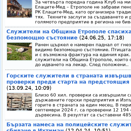
За четвърта поредна година Клуб на ми
Елаците-Мед – Етрополе не забрави пе
РК Елаците-Мед, като организира тради
тях. Техните заслуги за създаването и 
голямото предприятие в региона не бива
Служители на Община Етрополе спасих
безпомощно състояние
(24.06.25, 17:18)
Ранен щъркел е намерен паднал от гнез
видимо безпомощно състояние. Птицата
и с възможна фрактура на единия крак.
служители на Община Етрополе, които 
до идването на лекар. След положени..
Горските служители в страната извършв
проверки преди старта на предстоящия 
(13.09.24, 10:09)
Близо 60 хил. проверки са извършили 
държавните горски предприятия и Изпъ
горите в страната за един месец. В пери
септември 2024 г. са проверени 12 194 
дървесина. В резултат са съставени 485
Бързата намеса на полицейските служи
сбиване в Ихтиман
(12.04.24, 10:51)