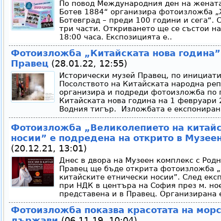
По повод Международния ден на жената 
Ботев 1884“ организира фотоизложба 
Ботевград – преди 100 години и сега“.
три части. Откриването ще се състои на
18:00 часа. Експозицията е..
Фотоизложба „Китайската нова година” 
Правец
(28.01.22, 12:55)
Исторически музей Правец, по инициати
Посолството на Китайската народна реп
организира и подреди фотоизложба по 
Китайската нова година на 1 февруари 2
Водния тигър. Изложбата е експониран
Фотоизложба „Великолепието на китайс
носии” е подредена на открито в Музее
(20.12.21, 13:01)
Днес в двора на Музеен комплекс с Родн
Правец ще бъде открита фотоизложба „
китайските етнически носии”. След екс
при НДК в центъра на София през м. ное
представена и в Правец. Организирана е
Фотоизложба показва красотата на морс
държави
(06.11.19, 10:04)