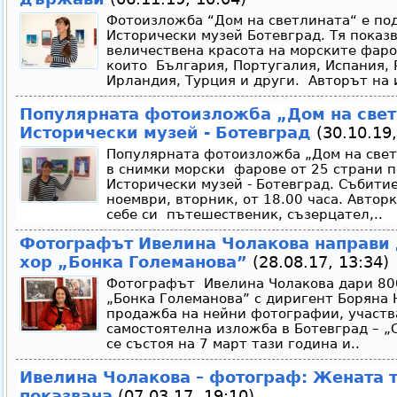
Фотоизложба “Дом на светлината“ е под
Исторически музей Ботевград. Тя показ
величествена красота на морските фаро
които България, Португалия, Испания, 
Ирландия, Турция и други. Авторът на 
Популярната фотоизложба „Дом на светл
Исторически музей - Ботевград
(30.10.19,
Популярната фотоизложба „Дом на свет
в снимки морски фарове от 25 страни по
Исторически музей - Ботевград. Събитие
ноември, вторник, от 18.00 часа. Автор
себе си пътешественик, съзерцател,..
Фотографът Ивелина Чолакова направи 
хор „Бонка Големанова”
(28.08.17, 13:34)
Фотографът Ивелина Чолакова дари 800
„Бонка Големанова” с диригент Боряна 
продажба на нейни фотографии, участв
самостоятелна изложба в Ботевград – „
се състоя на 7 март тази година и..
Ивелина Чолакова – фотограф: Жената 
показвана
(07.03.17, 19:10)