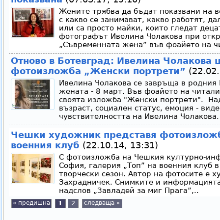
Жените трябва да бъдат показвани на в
с какво се занимават, какво работят, да
или са просто майки, които гледат децат
фотографът Ивелина Чолакова при откр
„Съвременната жена” във фоайето на ч
Отново в Ботевград: Ивелина Чолакова
фотоизложба „Женски портрети”
(22.02.
Ивелина Чолакова се завръща в родния 
жената - 8 март. Във фоайето на читал
своята изложба "Женски портрети". Над
възраст, социален статус, емоция - вид
чувствителността на Ивелина Чолакова.
Чешки художник представя фотоизложба
военния клуб
(22.10.14, 13:31)
С фотоизложба на Чешкия културно-ин
София, галерия „Топ” на военния клуб 
творчески сезон. Автор на фотосите е 
Захрадничек. Снимките и информацията,
надслов „Завладей за миг Прага”,..
« предишна
1
2
следваща »