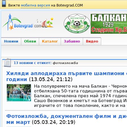
Вижте
мобилна версия
на Botevgrad.COM
Новини
Обяви
Каталог
Забавно
Видео
13 новини с етикет:
фотоизложба
Хиляди аплодираха първите шампиони 
години
(13.05.24, 21:12)
На полувремето на мача Балкан - Черно
отбелязана 50-тата годишнина от първ
Балкан, спечелена през май 1974 годин
Сашо Везенков и кметът на Ботевград И
играчите от това поколение, както и на 
Фотоизложба, документален филм и дис
ми март
(05.03.24, 20:19)