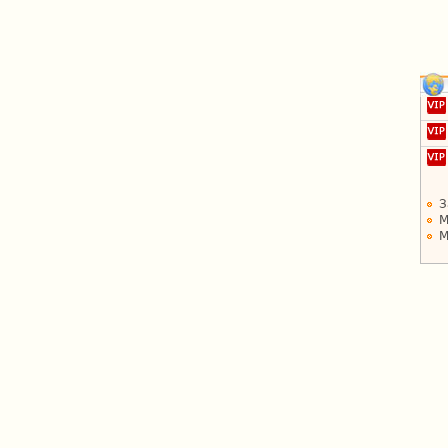
З
М
М