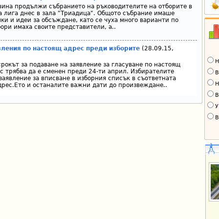
овина продължи събранието на ръководителите на отборите в
 лига днес в зала "Триадица". Общото събрание имаше
ки и идеи за обсъждане, като се чуха много варианти по
ори имаха своите представители, а..
явления по настоящ адрес преди изборите
(28.09.15,
Н
срокът за подаване на заявление за гласуване по настоящ
с трябва да е сменен преди 24-ти април. Избирателите
В
заявление за вписване в изборния списък в съответната
Н
рес.Ето и останалите важни дати до произвеждане..
В
У
В