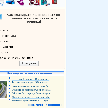
Как планирате да прекарате по-
голямата част от лятната си
почивка?
а море
 планината
а село
 чужбина
 дома
се още не съм решил/а
Гласувай
Последните местни новини
От 10 до 13 август: Временни ..
Технологии с кауза: 3D работи..
Нова възможност за местния би..
Община Ботевград търси специа..
Община Ботевград обяви общест..
Мъж е задържан за нанесен поб..
Засилени проверки на Е-79 кра..
още местни новини »