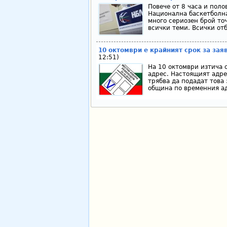
Повече от 8 часа и пол
Национална баскетболна
много сериозен брой точ
всички теми. Всички отб
10 октомври е крайният срок за за
12:51)
На 10 октомври изтича 
адрес. Настоящият адре
трябва да подадат това 
община по временния ад