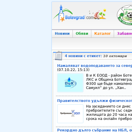
Новини
Обяви
Каталог
Забавн
4 новини с етикет:
10 октомври
Намаляват водоподаването за север
(07.10.22, 15:13)
В и К ЕООД - район Боте
ЛКС и Община Ботевград
Ф300 ще бъде намалено 
Самуил“ до ул. „Хан..
Правителството удължи физическот
На заседанието си днес
преброителите със седм
жилищата до 20 часа на
срока на онлайн преброя
Рекордно дълго събрание на НБЛ, о