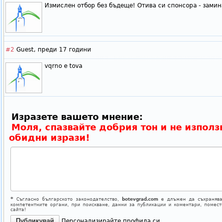
Измислен отбор без бъдеще! Отива си спонсора - замин
#2
Guest,
преди 17 години
vqrno e tova
Изразете вашето мнение:
Моля, спазвайте добрия тон и не използ
обидни изрази!
*
Съгласно българското законодателство,
botevgrad.com
е длъжен да съхранява
компетентните органи, при поискване, данни за публикации и коментари, помес
сайта!
Персонализирайте профила си