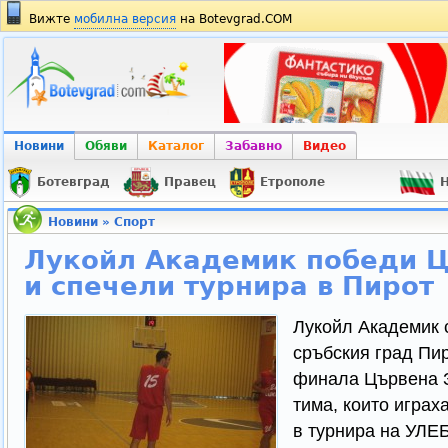
Вижте
мобилна версия
на Botevgrad.COM
Новини
Обяви
Каталог
Забавно
Видео
Ботевград
Правец
Етрополе
Н
Новини
»
Спорт
Лукойл Академик победи Ц
и спечели турнира в Пирот
Лукойл Академик 
сръбския град Пир
финала Цървена З
тима, които играх
в турнира на УЛЕБ