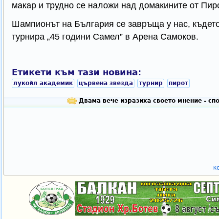
макар и трудно се наложи над домакините от Пиро
Шампионът на България се завръща у нас, където
турнира „45 години Самел” в Арена Самоков.
Етикети към тази новина:
лукойл академик
цървена звезда
турнир
пирот
Двама вече изразиха своето мнение - сп
к