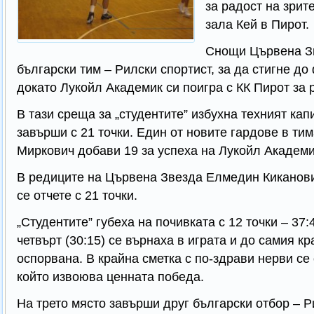
за радост на зрит
зала Кей в Пирот.
Снощи Цървена Зв
български тим – Рилски спортист, за да стигне до
докато Лукойл Академик си поигра с КК Пирот за 
В тази среща за „студентите” избухна техният кап
завърши с 21 точки. Един от новите гардове в ти
Миркович добави 19 за успеха на Лукойл Академи
В редиците на Цървена Звезда Елмедин Киканови
се отчете с 21 точки.
„Студентите” губеха на почивката с 12 точки – 37:
четвърт (30:15) се върнаха в играта и до самия к
оспорвана. В крайна сметка с по-здрави нерви се 
който извоюва ценната победа.
На трето място завърши друг български отбор – Р