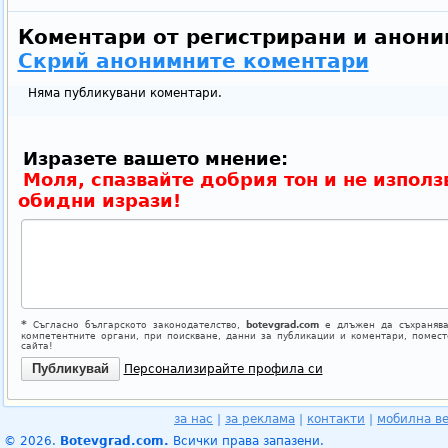
Коментари от регистрирани и анони
Скрий анонимните коментари
Няма публикувани коментари.
Изразете вашето мнение:
Моля, спазвайте добрия тон и не използ
обидни изрази!
*
Съгласно българското законодателство,
botevgrad.com
е длъжен да съхранява
компетентните органи, при поискване, данни за публикации и коментари, помес
сайта!
Персонализирайте профила си
за нас
|
за реклама
|
контакти
|
мобилна в
© 2026.
Botevgrad.com.
Всички права запазени.