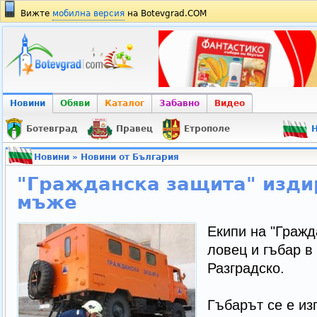
Вижте
мобилна версия
на Botevgrad.COM
Новини
Обяви
Каталог
Забавно
Видео
Ботевград
Правец
Етрополе
Н
Новини
»
Новини от България
"Гражданска защита" изди
мъже
Екипи на "Гражд
ловец и гъбар в
Разградско.
Гъбарът се е из