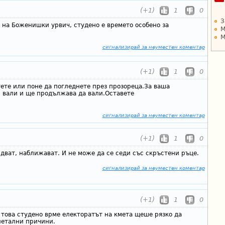
(+1)
1
0
З
 на Боженишки урвич, студено е времето особено за
М
М
сигнализирай за неуместен коментар
(+1)
1
0
тете или поне да погледнете през прозореца.За ваша
 вали и ще продължава да вали.Оставете
сигнализирай за неуместен коментар
(+1)
1
0
идват, наближават. И не може да се седи със скръстени ръце.
сигнализирай за неуместен коментар
(+1)
1
0
 това студено врме електоратът на кмета щеше рязко да
летални причини.