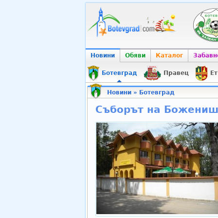
Новини
Обяви
Каталог
Забавн
Ботевград
Правец
Ет
Новини
»
Ботевград
Съборът на Боженишк