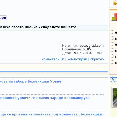
ери
азиха своето мнение - споделете вашето!
Н
В
Н
Източник:
botevgrad.com
Посещения:
5185
В
Дата:
19.05.2010, 11:53
У
коментари
|
коментирай
|
обратно
(7)
В
скова на събора Боженишки Урвич
женишки урвич” се отменя заради коронавируса
т ще се проведе на поляната под крепостта „Боженишки