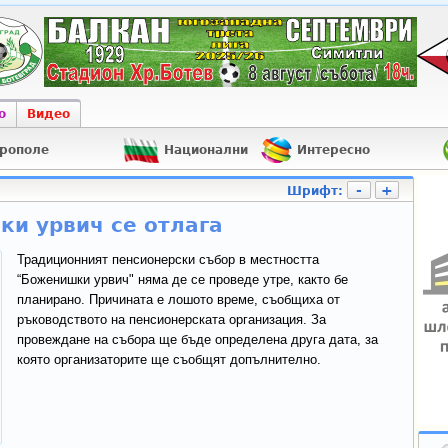
о
Видео
рополе
Национални
Интересно
-
+
Шрифт:
и урвич се отлага
Традиционният пенсионерски събор в местността
“Боженишки урвич" няма де се проведе утре, както бе
планирано. Причината е лошото време, съобщиха от
ръководството на пенсионерската организация. За
провеждане на събора ще бъде определена друга дата, за
която организаторите ще съобщят допълнително.