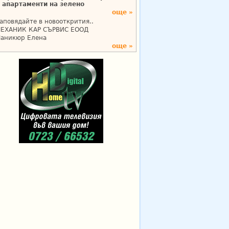
апартаменти на зелено
още »
аповядайте в новооткрития..
ЕХАНИК КАР СЪРВИС ЕООД
аникюр Елена
още »