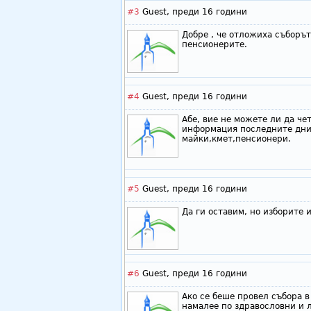
#3
Guest,
преди 16 години
Добре , че отложиха съборът
пенсионерите.
#4
Guest,
преди 16 години
Абе, вие не можете ли да че
информация последните дни
майки,кмет,пенсионери.
#5
Guest,
преди 16 години
Да ги оставим, но изборите 
#6
Guest,
преди 16 години
Ако се беше провел събора в
намалее по здравословни и 