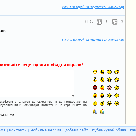
сигнализирай за неуместен коментар
(+1)
1
0
але
сигнализирай за неуместен коментар
ползвайте нецензурни и обидни изрази!
grad.com
е длъжен да съхранява, и да предоставя на
 публикации и коментари, поместени на страниците на
фила си
ама
|
контакти
|
мобилна версия
|
добави сайт
|
публикувай обява
|
как