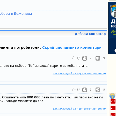
събора в Боженица
добави коментар
онимни потребители.
Скрий анонимните коментари
(+1)
1
0
ането на събора. Те "изядоха" парите за кебапчетата.
сигнализирай за неуместен коментар
(+1)
1
0
 Общината има 800 000 лева по сметката. Тия пари ако не ги
и, закъде мислите да са?
сигнализирай за неуместен коментар