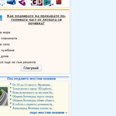
Как планирате да прекарате по-
голямата част от лятната си
почивка?
а море
 планината
а село
 чужбина
 дома
се още не съм решил/а
Гласувай
Последните местни новини
От 10 до 13 август: Временни ..
Технологии с кауза: 3D работи..
Нова възможност за местния би..
Община Ботевград търси специа..
Община Ботевград обяви общест..
В събота е първото домакинств..
Александър Везенков отново за..
още местни новини »