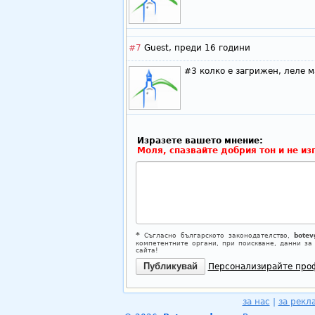
#7
Guest,
преди 16 години
#3 колко е загрижен, леле м
Изразете вашето мнение:
Моля, спазвайте добрия тон и не из
*
Съгласно българското законодателство,
botev
компетентните органи, при поискване, данни за
сайта!
Персонализирайте про
за нас
|
за рекл