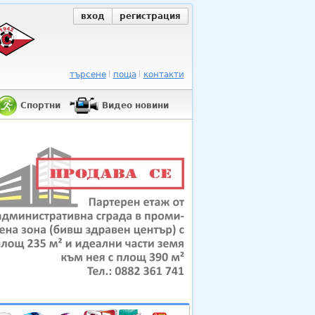
вход
регистрация
търсене
поща
контакти
Спортни
Видео новини