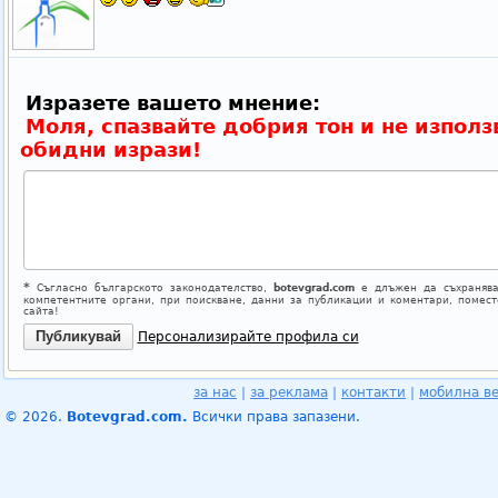
Изразете вашето мнение:
Моля, спазвайте добрия тон и не използ
обидни изрази!
*
Съгласно българското законодателство,
botevgrad.com
е длъжен да съхранява
компетентните органи, при поискване, данни за публикации и коментари, помес
сайта!
Персонализирайте профила си
за нас
|
за реклама
|
контакти
|
мобилна в
© 2026.
Botevgrad.com.
Всички права запазени.