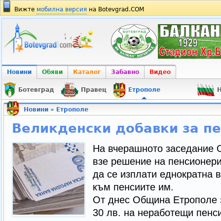
Вижте
мобилна версия
на Botevgrad.COM
Новини
Обяви
Каталог
Забавно
Видео
Ботевград
Правец
Етрополе
Н
Новини
»
Етрополе
Великденски добавки за п
На вчерашното заседание 
взе решение на пенсионери
да се изплати еднократна 
към пенсиите им.
От днес Община Етрополе 
30 лв. на неработещи пенс