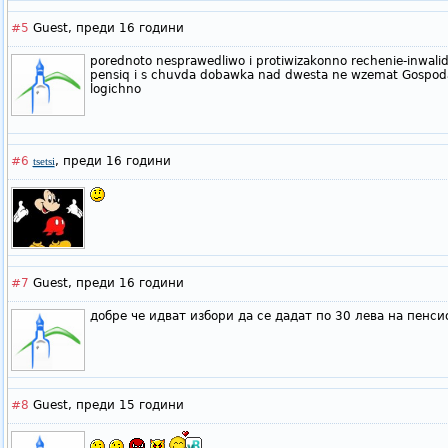
#5
Guest,
преди 16 години
porednoto nesprawedliwo i protiwizakonno rechenie-inwalid
pensiq i s chuvda dobawka nad dwesta ne wzemat Gospoda z
logichno
#6
,
преди 16 години
tsetsi
#7
Guest,
преди 16 години
добре че идват избори да се дадат по 30 лева на пенс
#8
Guest,
преди 15 години