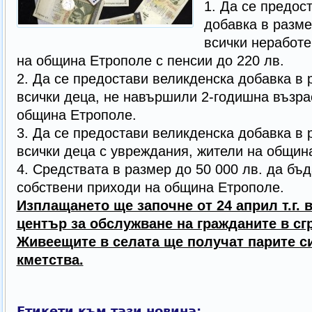
1. Да се предос
добавка в разме
всички неработ
на община Етрополе с пенсии до 220 лв.
2. Да се предостави великденска добавка в р
всички деца, не навършили 2-годишна възрас
община Етрополе.
3. Да се предостави великденска добавка в р
всички деца с увреждания, жители на общин
4. Средствата в размер до 50 000 лв. да бъд
собствени приходи на община Етрополе.
Изплащането ще започне от 24 април т.г.
център за обслужване на гражданите в сг
Живеещите в селата ще получат парите с
кметства.
Етикети към тази новина: