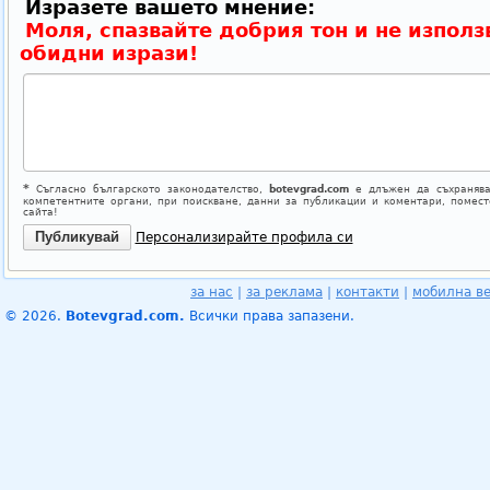
Изразете вашето мнение:
Моля, спазвайте добрия тон и не използ
обидни изрази!
*
Съгласно българското законодателство,
botevgrad.com
е длъжен да съхранява
компетентните органи, при поискване, данни за публикации и коментари, помес
сайта!
Персонализирайте профила си
за нас
|
за реклама
|
контакти
|
мобилна в
© 2026.
Botevgrad.com.
Всички права запазени.