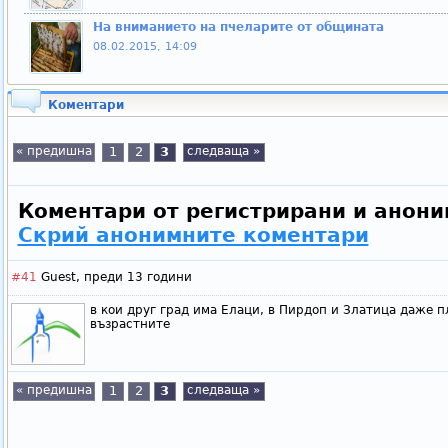
На вниманието на пчеларите от общината
08.02.2015, 14:09
Коментари
« предишна
1
2
3
следваща »
Коментари от регистрирани и анони
Скрий анонимните коментари
#41
Guest,
преди 13 години
в кои друг град има Елаци, в Пирдоп и Златица даже п
възрастните
« предишна
1
2
3
следваща »