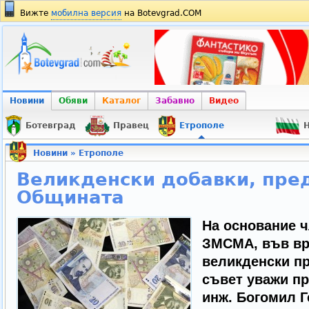
Вижте
мобилна версия
на Botevgrad.COM
Новини
Обяви
Каталог
Забавно
Видео
Ботевград
Правец
Етрополе
Н
Новини
»
Етрополе
Великденски добавки, пред
Общината
На основание чл.
ЗМСМА, във вр
великденски п
съвет уважи п
инж. Богомил Г