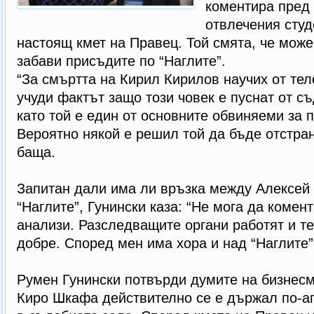
коментира пред
отвлечения студ
настоящ кмет на Правец. Той смята, че може
забави присъдите по “Наглите”.
“За смъртта на Кирил Кирилов научих от те
учуди фактът защо този човек е пуснат от с
като той е един от основните обвиняеми за 
Вероятно някой е решил той да бъде отстран
баща.
Запитан дали има ли връзка между Алексей 
“Наглите”, Гунински каза: “Не мога да комен
анализи. Разследващите органи работят и те
добре. Според мен има хора и над “Наглите”,
Румен Гунински потвърди думите на бизнесм
Киро Шкафа действително се е държал по-аг