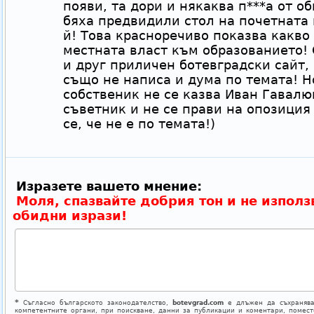
появи, та дори и някаква п***а от о
бяха предвидили стол на почетната 
й! Това красноречиво показва какво
местната власт към образованието! 
и друг приличен ботевградски сайт,
също не написа и дума по темата! Н
собственик не се казва Иван Гавалю
съветник и не се прави на опозиция
се, че не е по темата!)
Изразете вашето мнение:
Моля, спазвайте добрия тон и не използ
обидни изрази!
*
Съгласно българското законодателство,
botevgrad.com
е длъжен да съхранява
компетентните органи, при поискване, данни за публикации и коментари, помес