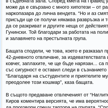
в съдебната зала. Според кмета на Правец 
може да е свързано с много хипотези – от р
наркопазара до лична вендета. “Но и аз смя
присъди ще се получи някаква развръзка и т
да се разкриват и другите неща от действията
Гунински. Той благодари за работата на пол
и залавянето на престъпната група.
Бащата сподели, че това, което е разказал п
42-дневното отвличане, за издевателствата 
ковчег, заплахите, че ще бъде нарязан... са 
със сигурност е оставил следи в съзнанието
“Благодаря на състудентите и приятелите му
преодолее този кошмар”, каза бащата.
В същото предаване отвлеченият от “Наглит
Киров коментира версията, че има вероятно
да проговори срещу тартора на групата. “Сп