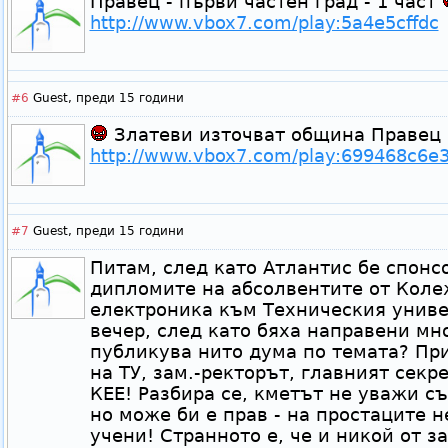
Правец - първи частен град - 1 част
http://www.vbox7.com/play:5a4e5cffdc
#6
Guest,
преди 15 години
Златеви източват община Правец
http://www.vbox7.com/play:699468c6e
#7
Guest,
преди 15 години
Питам, след като Атлантис бе спонс
дипломите на абсолвентите от Коле
електроника към Техническия униве
вечер, след като бяха направени мн
публикува нито дума по темата? Пр
на ТУ, зам.-ректорът, главният секр
КЕЕ! Разбира се, кметът не уважи съ
но може би е прав - на простаците н
учени! Странното е, че и никой от з