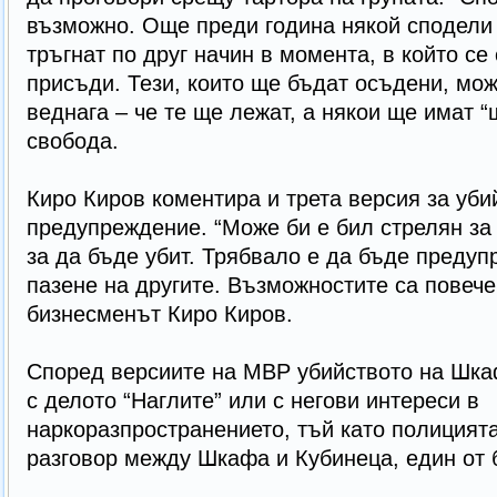
възможно. Още преди година някой сподели 
тръгнат по друг начин в момента, в който се
присъди. Тези, които ще бъдат осъдени, мож
веднага – че те ще лежат, а някои ще имат “
свобода.
Киро Киров коментира и трета версия за уб
предупреждение. “Може би е бил стрелян за
за да бъде убит. Трябвало е да бъде предуп
пазене на другите. Възможностите са повече
бизнесменът Киро Киров.
Според версиите на МВР убийството на Шка
с делото “Наглите” или с негови интереси в
наркоразпространението, тъй като полицият
разговор между Шкафа и Кубинеца, един от 