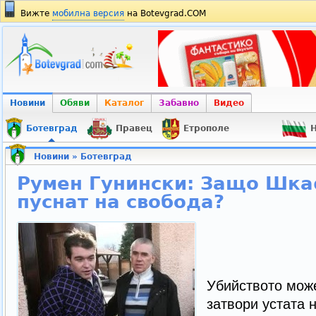
Вижте
мобилна версия
на Botevgrad.COM
Новини
Обяви
Каталог
Забавно
Видео
Ботевград
Правец
Етрополе
Н
Новини
»
Ботевград
Румен Гунински: Защо Шка
пуснат на свобода?
Убийството може
затвори устата 