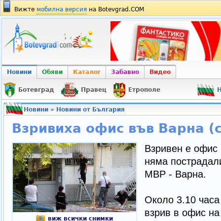
Вижте
мобилна версия
на Botevgrad.COM
Новини
Обяви
Каталог
Забавно
Видео
Ботевград
Правец
Етрополе
Н
Новини
»
Новини от България
Взривиха офис във Варна (
Взривен е офис 
няма пострадал
МВР - Варна.
Около 3.10 часа
взрив в офис на
виж всички снимки