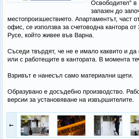
Освободител” в 
запазен до запо
местопроизшествието. Апартаментът, част от
офис, се използва за счетоводна кантора от
Русе, който живее във Варна.
Съседи твърдят, че не е имало каквито и да
или с работещите в кантората. В момента те
Взривът е нанесъл само материални щети.
Образувано е досъдебно производство. Рабо
версии за установяване на извършителите.
←