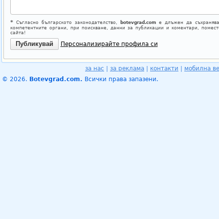
*
Съгласно българското законодателство,
botevgrad.com
е длъжен да съхранява
компетентните органи, при поискване, данни за публикации и коментари, помес
сайта!
Персонализирайте профила си
за нас
|
за реклама
|
контакти
|
мобилна в
© 2026.
Botevgrad.com.
Всички права запазени.