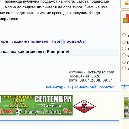
провежда публична продажба на имота. Затова подадохме
молба до съдия-изпълнителя да спре търга. Знам, че има
ние сме кредиторите и имаме право да го закупим без да
омир Лалов.
Н
тори
съдия-изпълнител
търг
продажба
В
Н
 казаха какво мислят, Ваш ред е!
В
У
В
Източник:
botevgrad.com
Посещения:
3628
Дата:
08.04.2008, 09:34
коментари
|
коментирай
|
обратно
(3)