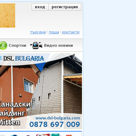
вход
регистрация
търсене
поща
контакти
Спортни
Видео новини