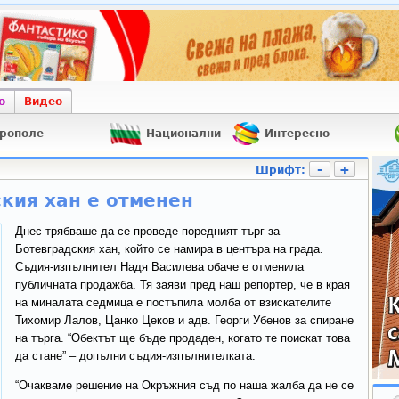
о
Видео
рополе
Национални
Интересно
-
+
Шрифт:
ския хан е отменен
Днес трябваше да се проведе поредният търг за
Ботевградския хан, който се намира в центъра на града.
Съдия-изпълнител Надя Василева обаче е отменила
публичната продажба. Тя заяви пред наш репортер, че в края
на миналата седмица е постъпила молба от взискателите
Тихомир Лалов, Цанко Цеков и адв. Георги Убенов за спиране
на търга. “Обектът ще бъде продаден, когато те поискат това
да стане” – допълни съдия-изпълнителката.
“Очакваме решение на Окръжния съд по наша жалба да не се