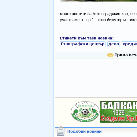
много апетити за Ботевградския хан, но 
участваме в търг” – каза бижутерът Тих
Етикети към тази новина:
Етнографски център
дело
креди
Трима вече
Подобни новини