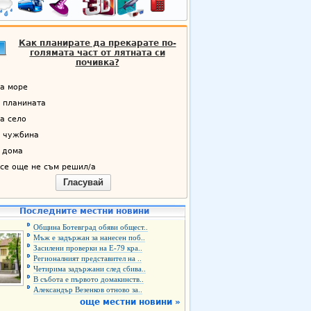
Как планирате да прекарате по-
голямата част от лятната си
почивка?
а море
 планината
а село
 чужбина
 дома
се още не съм решил/а
Гласувай
Последните местни новини
Община Ботевград обяви общест..
Мъж е задържан за нанесен поб..
Засилени проверки на Е-79 кра..
Регионалният представител на ..
Четирима задържани след сбива..
В събота е първото домакинств..
Александър Везенков отново за..
още местни новини »