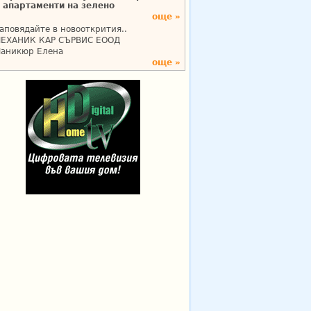
апартаменти на зелено
още »
аповядайте в новооткрития..
ЕХАНИК КАР СЪРВИС ЕООД
аникюр Елена
още »