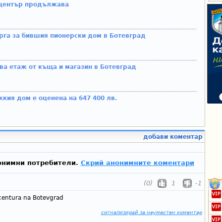
 център продължава
ърга за бившия пионерски дом в Ботевград
а етаж от къща и магазин в Ботевград
кия дом е оценена на 647 400 лв.
добави коментар
онимни потребители.
Скрий анонимните коментари
(0)
1
-1
 centura na Botevgrad
сигнализирай за неуместен коментар