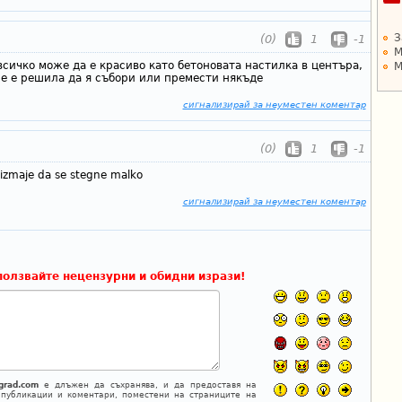
З
(0)
1
-1
М
 всичко може да е красиво като бетоновата настилка в центъра,
М
не е решила да я събори или премести някъде
сигнализирай за неуместен коментар
(0)
1
-1
izmaje da se stegne malko
сигнализирай за неуместен коментар
ползвайте нецензурни и обидни изрази!
grad.com
е длъжен да съхранява, и да предоставя на
 публикации и коментари, поместени на страниците на