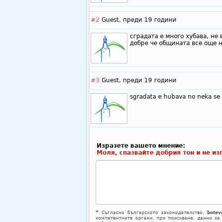
#2
Guest,
преди 19 години
сградата е много хубава, не
добре че общината все още 
#3
Guest,
преди 19 години
sgradata e hubava no neka se 
Изразете вашето мнение:
Моля, спазвайте добрия тон и не из
*
Съгласно българското законодателство,
botev
компетентните органи, при поискване, данни за