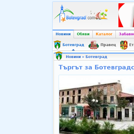
Новини
Обяви
Каталог
Забавн
Ботевград
Правец
Ет
Новини
»
Ботевград
Търгът за Ботевград