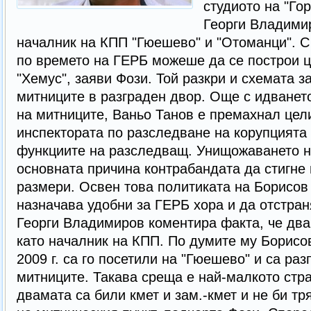
студиото на "Го
Георги Владими
началник на КПП "Гюешево" и "Отоманци". С
по времето на ГЕРБ можеше да се построи ц
"Хемус", заяви Фози. Той разкри и схемата 
митниците в разграден двор. Още с идването
на митниците, Ваньо Танов е премахнал цел
инспектората по разследване на корупцията
функциите на разследващ. Унищожаването н
основната причина контрабандата да стигне
размери. Освен това политиката на Борисов
назначава удобни за ГЕРБ хора и да отстран
Георги Владимиров коментира факта, че два
като началник на КПП. По думите му Борисо
2009 г. са го посетили на "Гюешево" и са ра
митниците. Такава среща е най-малкото стра
двамата са били кмет и зам.-кмет и не би т