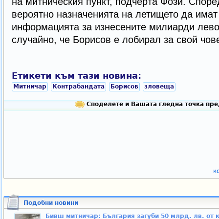
на митническия пункт, подчерта Фози. Споре
вероятно назначенията на летището да имат
информацията за изнесените милиарди левов
случайно, че Борисов е лобирал за свой чов
Етикети към тази новина:
Митничар
Контрабандата
Борисов
зловеща
Споделете и Вашата гледна точка пре
к
Подобни новини
Бивш митничар: България загуби 50 млрд. лв. от 