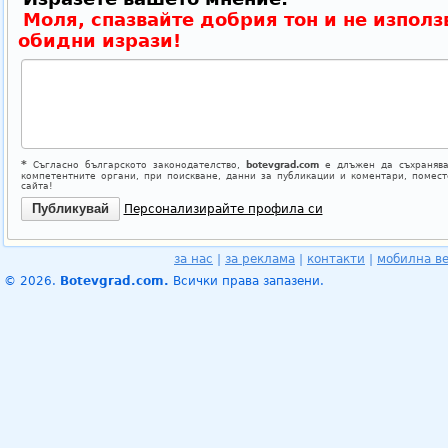
Моля, спазвайте добрия тон и не използ
обидни изрази!
*
Съгласно българското законодателство,
botevgrad.com
е длъжен да съхранява
компетентните органи, при поискване, данни за публикации и коментари, помес
сайта!
Персонализирайте профила си
за нас
|
за реклама
|
контакти
|
мобилна в
© 2026.
Botevgrad.com.
Всички права запазени.