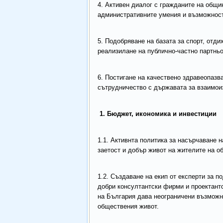
4. Активен диалог с гражданите на общи
административните умения и възможност
5. Подобряване на базата за спорт, отди
реализилане на публично-частно партньо
6. Постигане на качествено здравеопазв
сътрудничество с държавата за взаимоиз
1. Бюджет, икономика и инвестиции
1.1. Активнта политика за насърчаване 
заетост и добър живот на жителите на о
1.2. Създаване на екип от експерти за п
добри консултантски фирми и проектант
на България дава неограничени възможн
обществения живот.