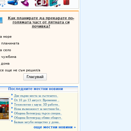
Как планирате да прекарате по-
голямата част от лятната си
почивка?
а море
 планината
а село
 чужбина
 дома
се още не съм решил/а
Гласувай
Последните местни новини
Две първи места за състезател..
От 10 до 13 август: Временни ..
Технологии с кауза: 3D работи..
Нова възможност за местния би..
Община Ботевград търси специа..
Община Ботевград обяви общест..
Балкан загуби нещастно у дома..
още местни новини »