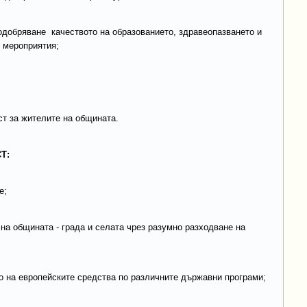
подобряване качеството на образованието, здравеопазването и
 мероприятия;
ст за жителите на общината.
Т:
е;
на общината - града и селата чрез разумно разходване на
о на европейските средства по различните държавни програми;