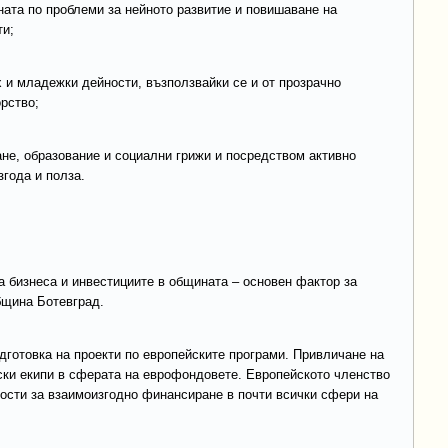
ната по проблеми за нейното развитие и повишаване на
и;
х и младежки дейности, възползвайки се и от прозрачно
рство;
ане, образование и социални грижи и посредством активно
года и полза.
на бизнеса и инвестициите в общината – основен фактор за
бщина Ботевград.
одготовка на проекти по европейските програми. Привличане на
ски екипи в сферата на еврофондовете. Европейското членство
ости за взаимоизгодно финансиране в почти всички сфери на