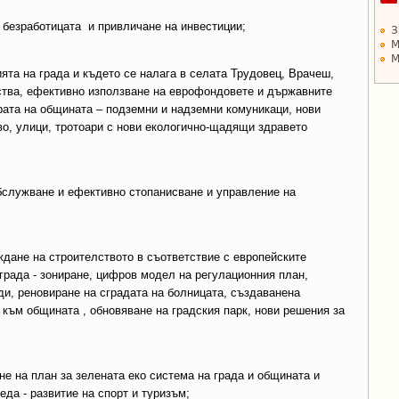
 безработицата и привличане на инвестиции;
З
М
М
ята на града и където се налага в селата Трудовец, Врачеш,
тства, ефективно използване на еврофондовете и държавните
ата на общината – подземни и надземни комуникаци, нови
о, улици, тротоари с нови екологично-щадящи здравето
бслужване и ефективно стопанисване и управление на
ждане на строителството в съответствие с европейските
 града - зониране, цифров модел на регулационния план,
и, реновиране на сградата на болницата, създаванена
към общината , обновяване на градския парк, нови решения за
не на план за зелената еко система на града и общината и
да - развитие на спорт и туризъм;