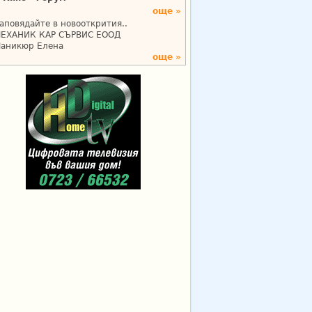
още »
аповядайте в новооткрития..
ЕХАНИК КАР СЪРВИС ЕООД
аникюр Елена
още »