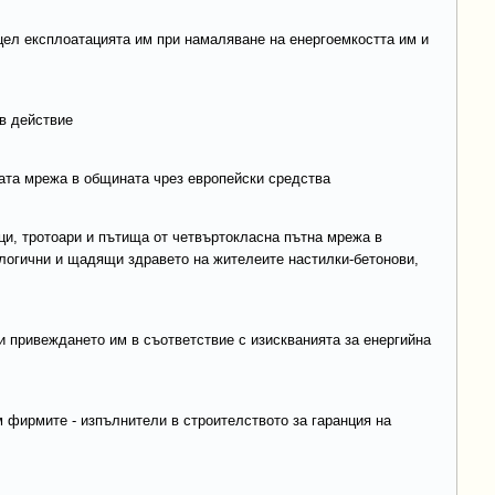
цел експлоатацията им при намаляване на енергоемкостта им и
в действие
ата мрежа в общината чрез европейски средства
ици, тротоари и пътища от четвъртокласна пътна мрежа в
логични и щадящи здравето на жителеите настилки-бетонови,
 и привеждането им в съответствие с изискванията за енергийна
м фирмите - изпълнители в строителството за гаранция на