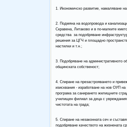
1. Икономичско развитие, намаляване на
2. Подмяна на водопровода и канализаци
Скравена, Литаково и в по-малките кме
средства за подобряване инфраструктур
решения за ЦГЧ и площадно пространств
настилки и т.н.;
3. Подобряване на административното о
общинската собственост;
4. Спиране на презастрояването и приве
изисквания - изработване на нов ОУП на
програма за санирането жилищните сград
училищен филиал за деца с увреждания 
чистотата на града;
5. Спиране на незаконната сеч и съставя
подобряване качеството на жизнената сре