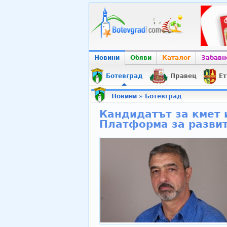
Новини
Обяви
Каталог
Забавн
Ботевград
Правец
Ет
Новини
»
Ботевград
Кандидатът за кмет 
Платформа за разви