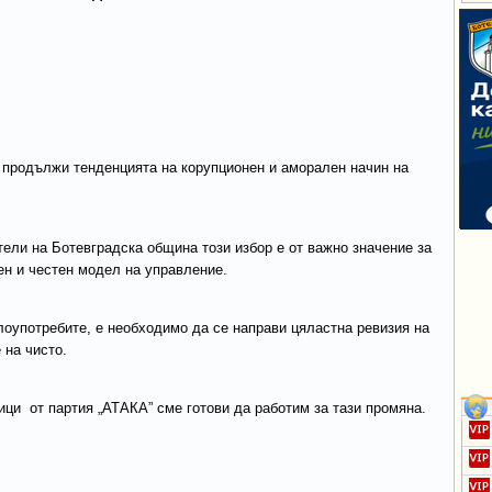
 продължи тенденцията на корупционен и аморален начин на
тели на Ботевградска община този избор е от важно значение за
чен и честен модел на управление.
оупотребите, е необходимо да се направи цяластна ревизия на
 на чисто.
ици от партия „АТАКА” сме готови да работим за тази промяна.