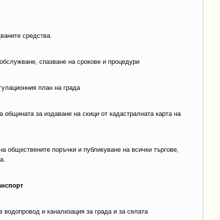
дваните средства.
обслужване, спазване на срокове и процедури
гулационния план на града
а общината за издаване на скици от кадастралната карта на
на обществените поръчки и публикуване на всички търгове,
а.
ранспорт
ов водопровод и канализация за града и за селата