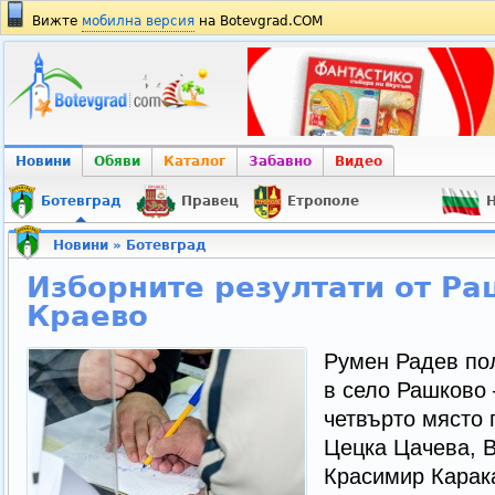
Вижте
мобилна версия
на Botevgrad.COM
Новини
Обяви
Каталог
Забавно
Видео
Ботевград
Правец
Етрополе
Н
Новини
»
Ботевград
Изборните резултати от Ра
Краево
Румен Радев пол
в село Рашково –
четвърто място 
Цецка Цачева, 
Красимир Карак