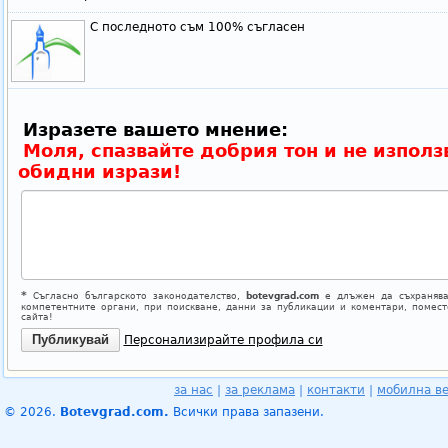
С последното съм 100% съгласен
Изразете вашето мнение:
Моля, спазвайте добрия тон и не използ
обидни изрази!
*
Съгласно българското законодателство,
botevgrad.com
е длъжен да съхранява
компетентните органи, при поискване, данни за публикации и коментари, помес
сайта!
Персонализирайте профила си
за нас
|
за реклама
|
контакти
|
мобилна в
© 2026.
Botevgrad.com.
Всички права запазени.