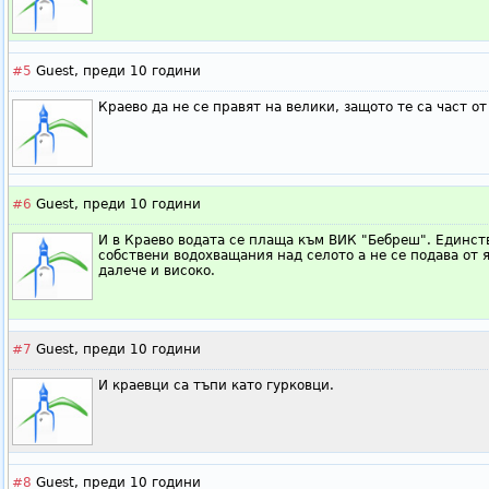
#5
Guest,
преди 10 години
Краево да не се правят на велики, защото те са част о
#6
Guest,
преди 10 години
И в Краево водата се плаща към ВИК "Бебреш". Единств
собствени водохващания над селото а не се подава от я
далече и високо.
#7
Guest,
преди 10 години
И краевци са тъпи като гурковци.
#8
Guest,
преди 10 години