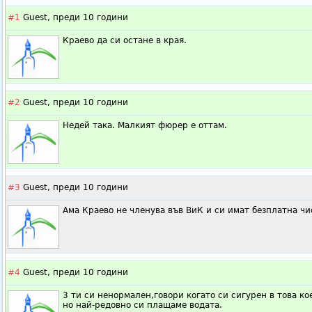
#1
Guest,
преди 10 години
Краево да си остане в края.
#2
Guest,
преди 10 години
Недей така. Малкият фюрер е оттам.
#3
Guest,
преди 10 години
Ама Краево не членува във ВиК и си имат безплатна чи
#4
Guest,
преди 10 години
3 ти си ненормален,говори когато си сигурен в това ко
но най-редовно си плащаме водата.