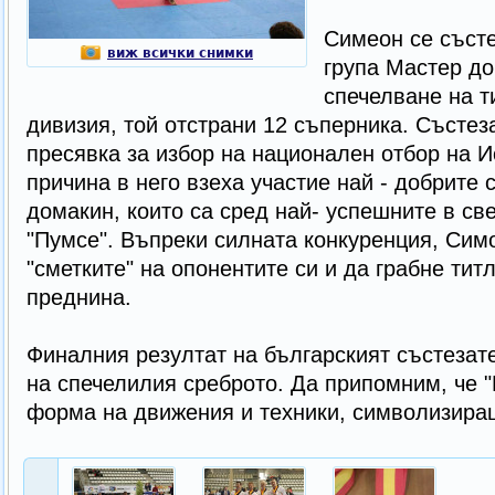
Симеон се състе
виж всички снимки
група Мастер до 
спечелване на т
дивизия, той отстрани 12 съперника. Състез
пресявка за избор на национален отбор на И
причина в него взеха участие най - добрите 
домакин, които са сред най- успешните в св
"Пумсе". Въпреки силната конкуренция, Сим
"сметките" на опонентите си и да грабне тит
преднина.
Финалния резултат на българският състезател
на спечелилия среброто. Да припомним, че 
форма на движения и техники, символизиращ