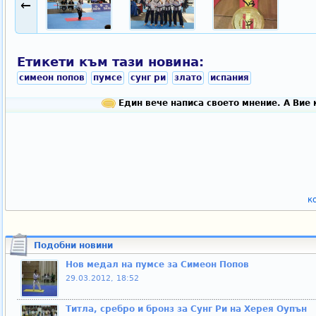
←
Етикети към тази новина:
симеон попов
пумсе
сунг ри
злато
испания
Един вече написа своето мнение. А Вие 
к
Подобни новини
Нов медал на пумсе за Симеон Попов
29.03.2012, 18:52
Титла, сребро и бронз за Сунг Ри на Херея Оупън