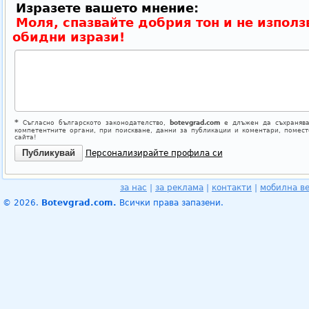
Изразете вашето мнение:
Моля, спазвайте добрия тон и не използ
обидни изрази!
*
Съгласно българското законодателство,
botevgrad.com
е длъжен да съхранява
компетентните органи, при поискване, данни за публикации и коментари, помес
сайта!
Персонализирайте профила си
за нас
|
за реклама
|
контакти
|
мобилна в
© 2026.
Botevgrad.com.
Всички права запазени.