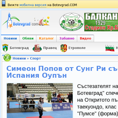
Вижте
мобилна версия
на Botevgrad.COM
Новини
Обяви
Каталог
Забавно
Видео
Ботевград
Правец
Етрополе
Н
Новини
»
Спорт
Симеон Попов от Сунг Ри съ
Испания Оупън
Състезателят на
Ботевград" спеч
на Откритото пъ
таекуондо, клас
"Пумсе" (форма)