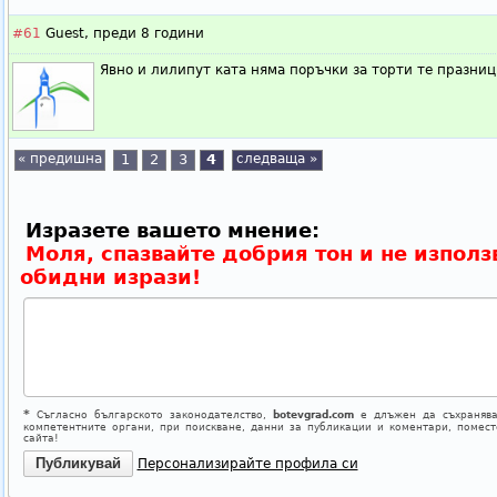
#61
Guest,
преди 8 години
Явно и лилипут ката няма поръчки за торти те празницит
« предишна
1
2
3
4
следваща »
Изразете вашето мнение:
Моля, спазвайте добрия тон и не използ
обидни изрази!
*
Съгласно българското законодателство,
botevgrad.com
е длъжен да съхранява
компетентните органи, при поискване, данни за публикации и коментари, помес
сайта!
Персонализирайте профила си