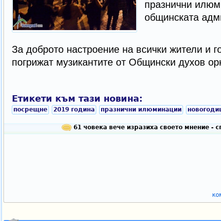
празнични илюм
общинската адм
За доброто настроение на всички жители и г
погрижат музикантите от Общински духов ор
Етикети към тази новина:
посрещне
2019 година
празнични илюминации
новогоди
61 човека вече изразиха своето мнение - 
ко