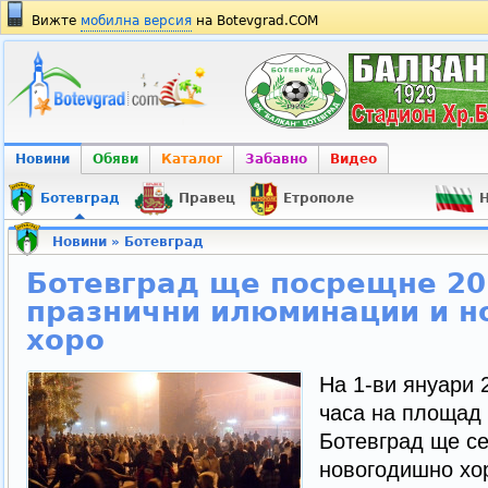
Вижте
мобилна версия
на Botevgrad.COM
Новини
Обяви
Каталог
Забавно
Видео
Ботевград
Правец
Етрополе
Н
Новини
»
Ботевград
Ботевград ще посрещне 20
празнични илюминации и 
хоро
На 1-ви януари 
часа на площад
Ботевград ще се
новогодишно хо