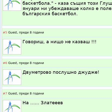
баскетбола." - каза същия този Глу
януари ни убеждаваше колко е поле
българския баскетбол.
#5
Guest,
преди 8 години
Говориш, а нищо не казваш !!!
#6
Guest,
преди 8 години
Двуметрово послушно джудже!
#7
Guest,
преди 8 години
На ...... Златееев