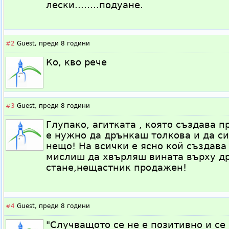
лески........подуане.
#2
Guest,
преди 8 години
Ко, кво рече
#3
Guest,
преди 8 години
Глупако, агитката , която създава п
е нужно да дрънкаш толкова и да с
нещо! На всички е ясно кой създава 
мислиш да хвърляш вината върху др
стане,нещастник продажен!
#4
Guest,
преди 8 години
"Случващото се не е позитивно и се