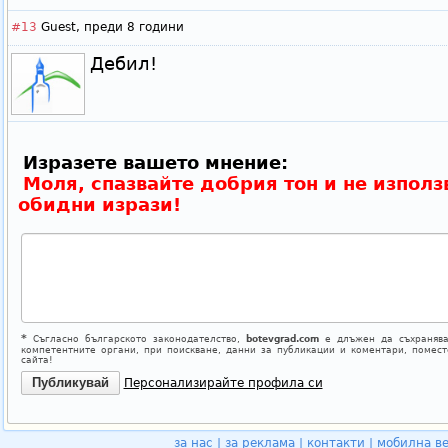
#13
Guest,
преди 8 години
Дебил!
Изразете вашето мнение:
Моля, спазвайте добрия тон и не използ
обидни изрази!
*
Съгласно българското законодателство,
botevgrad.com
е длъжен да съхранява
компетентните органи, при поискване, данни за публикации и коментари, помес
сайта!
Персонализирайте профила си
за нас
|
за реклама
|
контакти
|
мобилна в