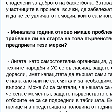
споделени за доброто на баскетбола. Затов
участниците в процеса, всички, да забележа
и да не се увличат от емоции, които са мног
- Миналата година отново имаше проблем
трябваше ли на старта на това първенств
предприети тези мерки?
- Лигата, като самостоятелна организация, 
техните наредби и УС се съгласява, защото е
дорасли, имат капацитета да вършат сами та
е налагало или не са смятали за необходим
въпроси. Може би са смятали, че нещата са 
че сега е моментът, защото първенството е 
отборите не са се подредили в таблицата. 
налице и в предстоящата половина от годин