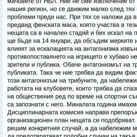
мачовете от НБЛ. Ние не сме изключение от
нашия регион, но се движим малко след тях 
проблеми преди нас. При тях се наложи да 
предвид фенската маса, която участва в тез
нещата са в начален стадий и бих искал на 
ще бъде на 14 януари, да обсъдим мерките и
влияят за ескалацията на антагонизма извън
противопоставянето на игрището е хубаво н
зрители и публика. Обаче антагонизмът на т
публиката. Така че ние трябва да видим фак
този антагонизъм на трибуните, да набележи
работата на клубовете, които трябва да спаз
на обществения ред по време на спортни съ
са запознати с него. Миналата година имахм
Дисциплинарната комисия направи препоръка
организационен план нещата се подобряват. 
решим конкретния случай, а да набележим м
да предотвратяват подобни случаи на такъв