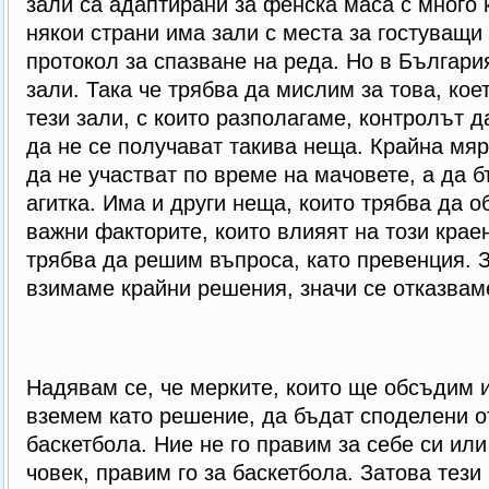
зали са адаптирани за фенска маса с много 
някои страни има зали с места за гостуващи 
протокол за спазване на реда. Но в Българи
зали. Така че трябва да мислим за това, кое
тези зали, с които разполагаме, контролът д
да не се получават такива неща. Крайна мяр
да не участват по време на мачовете, а да 
агитка. Има и други неща, които трябва да о
важни факторите, които влияят на този крае
трябва да решим въпроса, като превенция. 
взимаме крайни решения, значи се отказвам
Надявам се, че мерките, които ще обсъдим и
вземем като решение, да бъдат споделени от
баскетбола. Ние не го правим за себе си ил
човек, правим го за баскетбола. Затова тези