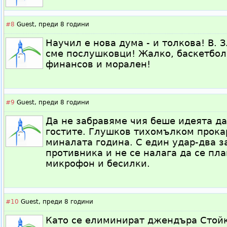
#8
Guest,
преди 8 години
Научил е нова дума - и толкова! В. 
сме послушковци! Жалко, баскетбола
финансов и морален!
#9
Guest,
преди 8 години
Да не забравяме чия беше идеята да
гостите. Глушков тихомълком прокар
миналата година. С един удар-два з
противника и не се налага да се пл
микрофон и бесилки.
#10
Guest,
преди 8 години
Като се елиминират джендъра Стойк