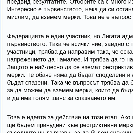
предвид резултатите. Отборите са с много 
Интересно е първенството, нека да си остан
мислим, да вземем мерки. Това не е въпрос
Федерацията е един участник, но Лигата ад
първенството. Така че всички ние, заедно с 
участници, трябва да направим така, че еск
напрежението да намалее. И трябва да го н
Защото е най-лесно да се вземат рестрикти
мерки. Те обаче няма да бъдат споделени и 
бъдат спазени. Така че въпросът трябва да 
за да можем да вземем мерки, които да бъд
и да има голям шанс за спазването им.
Това е идеята за действие на този етап. Ако 
ще бъдем принудени към рестриктивни мерки
съседните ни държави, за да бъдем сигурни,