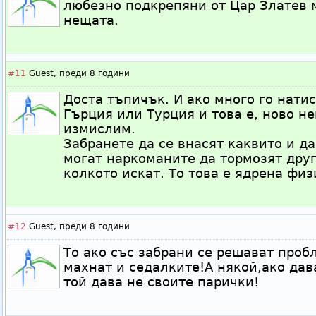
любезно подкрепяни от Цар Златев 
нещата.
#11
Guest,
преди 8 години
Доста тъпичък. И ако много го нати
Гърция или Турция и това е, ново н
измислим.
Забранете да се внасят каквито и да
могат наркоманите да тормозят друг
колкото искат. То това е ядрена физ
#12
Guest,
преди 8 години
То ако със забрани се решават проб
махнат и седалките!А някой,ако дав
той дава не своите парички!