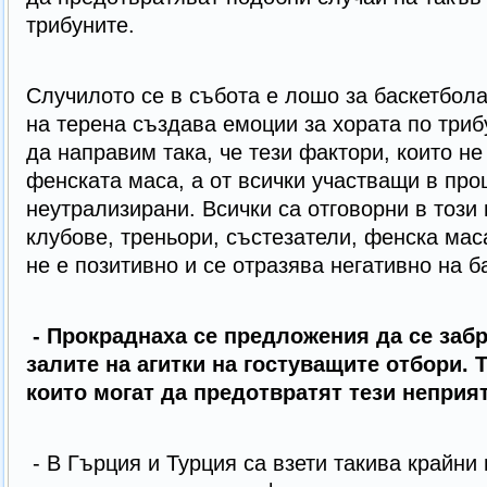
трибуните.
Случилото се в събота е лошо за баскетбол
на терена създава емоции за хората по три
да направим така, че тези фактори, които не
фенската маса, а от всички участващи в про
неутрализирани. Всички са отговорни в този 
клубове, треньори, състезатели, фенска мас
не е позитивно и се отразява негативно на б
- Прокраднаха се предложения да се заб
залите на агитки на гостуващите отбори. 
които могат да предотвратят тези неприя
- В Гърция и Турция са взети такива крайни 