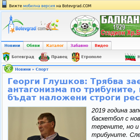
Вижте
мобилна версия
на Botevgrad.COM
Новини
Обяви
Каталог
Забавно
Видео
Ботевград
Правец
Етрополе
Н
Новини
»
Спорт
Георги Глушков: Трябва за
антагонизма по трибуните,
бъдат наложени строги ре
2019 година зап
баскетбол с но
терените, но и
трибуните. Сле