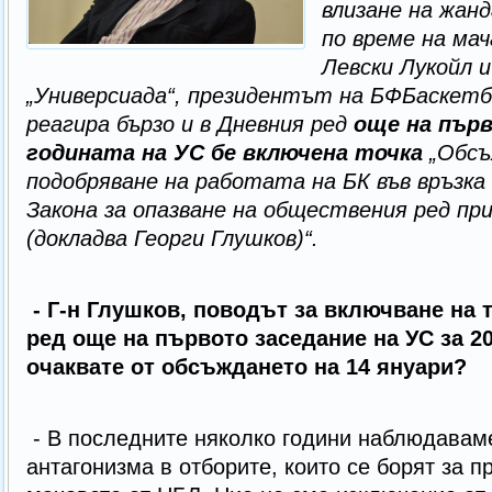
влизане на жан
по време на ма
Левски Лукойл и
„Универсиада“, президентът на БФБаскетб
реагира бързо и в Дневния ред
още на първ
годината на УС бе включена точка
„Обсъ
подобряване на работата на БК във връзка
Закона за опазване на обществения ред п
(докладва Георги Глушков)“.
- Г-н Глушков, поводът за включване на 
ред още на първото заседание на УС за 201
очаквате от обсъждането на 14 януари?
- В последните няколко години наблюдавам
антагонизма в отборите, които се борят за п