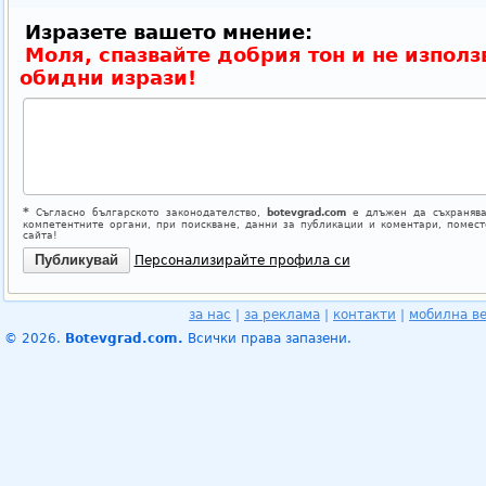
Изразете вашето мнение:
Моля, спазвайте добрия тон и не използ
обидни изрази!
*
Съгласно българското законодателство,
botevgrad.com
е длъжен да съхранява
компетентните органи, при поискване, данни за публикации и коментари, помес
сайта!
Персонализирайте профила си
за нас
|
за реклама
|
контакти
|
мобилна в
© 2026.
Botevgrad.com.
Всички права запазени.