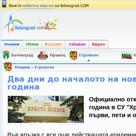
Вижте
мобилна версия
на Botevgrad.COM
Новини
Обяви
Каталог
Забавно
Видео
Ботевград
Правец
Етрополе
Н
Новини
»
Етрополе
Два дни до началото на но
година
Официално отк
година в СУ "Х
първи, пети и 
Във връзка с все още действащата епидеми