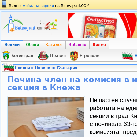
Вижте
мобилна версия
на Botevgrad.COM
Новини
Обяви
Каталог
Забавно
Видео
Ботевград
Правец
Етрополе
Н
Новини
»
Новини от България
Почина член на комисия в 
секция в Кнежа
Нещастен случай
работата на едн
секции в град К
е починала 63-г
комисията, пред