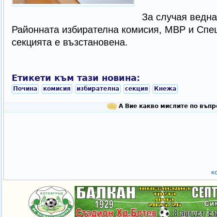
За случая ведна
Районната избирателна комисия, МВР и Спе
секцията е възстановена.
Етикети към тази новина:
Почина
комисия
избирателна
секция
Кнежа
А Вие какво мислите по въпр
к