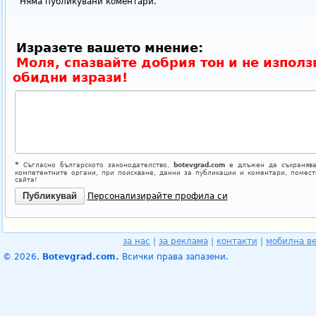
Няма публикувани коментари.
Изразете вашето мнение:
Моля, спазвайте добрия тон и не използ
обидни изрази!
*
Съгласно българското законодателство,
botevgrad.com
е длъжен да съхранява
компетентните органи, при поискване, данни за публикации и коментари, помес
сайта!
Персонализирайте профила си
за нас
|
за реклама
|
контакти
|
мобилна в
© 2026.
Botevgrad.com.
Всички права запазени.