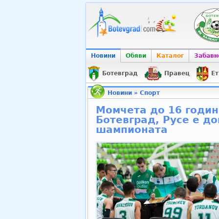
Новини
Обяви
Каталог
Забавн
Ботевград
Правец
Ет
Новини
»
Спорт
Момчета до 16 години
Ботевград, Русе е д
шампионата