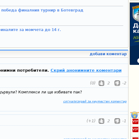
с победа финалния турнир в Ботевград
иналите за момчета до 14 г.
добави коментар
онимни потребители.
Скрий анонимните коментари
(0)
2
-2
 цървули? Комплекси ли ще избивате пак?
сигнализирай за неуместен коментар
(+1)
2
-1