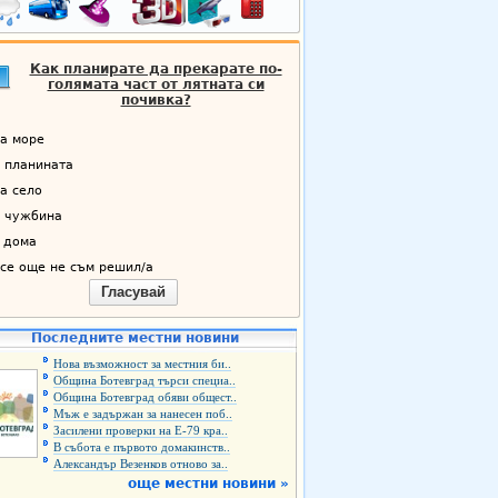
Как планирате да прекарате по-
голямата част от лятната си
почивка?
а море
 планината
а село
 чужбина
 дома
се още не съм решил/а
Гласувай
Последните местни новини
Нова възможност за местния би..
Община Ботевград търси специа..
Община Ботевград обяви общест..
Мъж е задържан за нанесен поб..
Засилени проверки на Е-79 кра..
В събота е първото домакинств..
Александър Везенков отново за..
още местни новини »