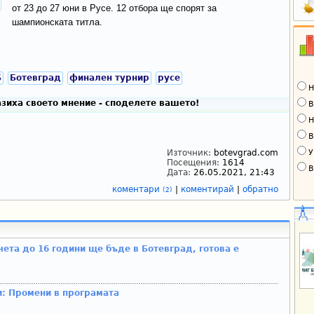
от 23 до 27 юни в Русе. 12 отбора ще спорят за
шампионската титла.
Б
Ботевград
финален турнир
русе
Н
зиха своето мнение - споделете вашето!
В
Н
В
У
Източник:
botevgrad.com
Посещения:
1614
В
Дата:
26.05.2021, 21:43
коментари
|
коментирай
|
обратно
(2)
ета до 16 години ще бъде в Ботевград, готова е
: Промени в програмата