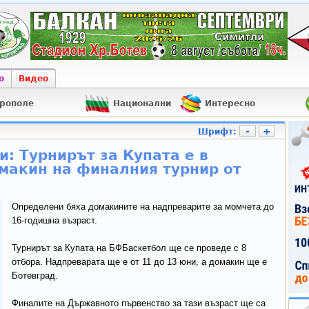
о
Видео
рополе
Национални
Интересно
-
+
Шрифт:
: Турнирът за Купата е в
омакин на финалния турнир от
Определени бяха домакините на надпреварите за момчета до
16-годишна възраст.
Турнирът за Купата на БФБаскетбол ще се проведе с 8
отбора. Надпреварата ще е от 11 до 13 юни, а домакин ще е
Ботевград.
Финалите на Държавното първенство за тази възраст ще са