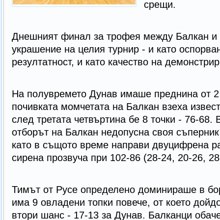
срещи.
Днешният финал за трофея между Балкан и 
украшение на целия турнир - и като оспорван
резултатност, и като качество на демонстри
На полувремето Дунав имаше преднина от 2 
почивката момчетата на Балкан взеха извест
след третата четвъртина бе 8 точки - 76-68.
отборът на Балкан недопусна своя съперник
като в същото време направи двуцифрена ра
сирена прозвуча при 102-86 (28-24, 20-26, 28
Тимът от Русе определено доминираше в бо
има 9 овладени топки повече, от което дойдо
втори шанс - 17-13 за Дунав. Балканци обач