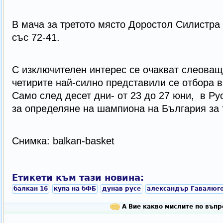
В мача за третото място Доростол Силистра
със 72-41.
С изключителен интерес се очакват слеoва
четирите най-силно представили се отбора в
Само след десет дни- от 23 до 27 юни, в Ру
за определяне на шампиона на България за т
Снимка: balkan-basket
Етикети към тази новина:
балкан 16
купа на бФБ
дунав русе
александър Гавалюг
А Вие какво мислите по въпр