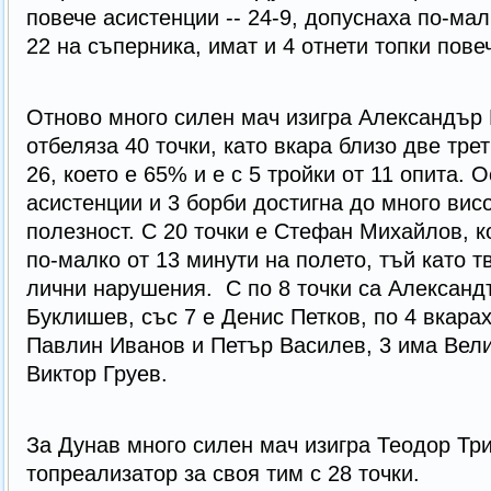
повече асистенции -- 24-9, допуснаха по-мал
22 на съперника, имат и 4 отнети топки пове
Отново много силен мач изигра Александър 
отбеляза 40 точки, като вкара близо две трет
26, което е 65% и е с 5 тройки от 11 опита. О
асистенции и 3 борби достигна до много вис
полезност. С 20 точки е Стефан Михайлов, к
по-малко от 13 минути на полето, тъй като 
лични нарушения. С по 8 точки са Александ
Буклишев, със 7 е Денис Петков, по 4 вкара
Павлин Иванов и Петър Василев, 3 има Вели
Виктор Груев.
За Дунав много силен мач изигра Теодор Тр
топреализатор за своя тим с 28 точки.