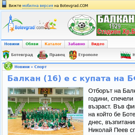
Вижте
мобилна версия
на Botevgrad.COM
Новини
Обяви
Каталог
Забавно
Видео
Ботевград
Правец
Етрополе
Н
Новини
»
Спорт
Балкан (16) е с купата на 
Отборът на Балк
години, спечели
възраст. Във фи
на който бе Бот
днес, възпитани
Николай Пеев сп