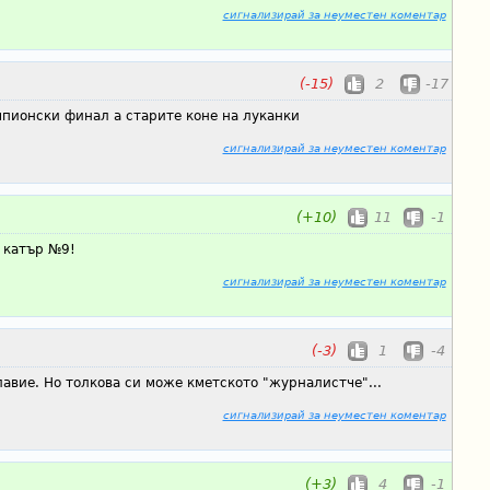
сигнализирай за неуместен коментар
(-15)
2
-17
пионски финал а старите коне на луканки
сигнализирай за неуместен коментар
(+10)
11
-1
 катър №9!
сигнализирай за неуместен коментар
(-3)
1
-4
авие. Но толкова си може кметското "журналистче"...
сигнализирай за неуместен коментар
(+3)
4
-1