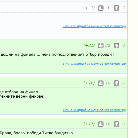
(+1)
3
-2
сигнализирай за неуместен коментар
(+21)
22
-1
 дошли на финала.....нека по-подготвеният отбор победи !
сигнализирай за неуместен коментар
(+16)
19
-3
де отбора на финал.
техните верни фенове!
сигнализирай за неуместен коментар
(+17)
18
-1
Браво, браво, победи Титко бандитко.