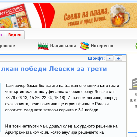
о
Видео
рополе
Национални
Интересно
-
+
Шрифт:
алкан победи Левски за трети
Тази вечер баскетболистите на Балкан спечелиха като гости
четвъртия мач от полуфиналната серия срещу Левски със
78-76 (26-13, 15-26, 22-24, 15-18). И съвсем логично, според
очакванията, вече наистина ще играят финал с Рилски
спортист, след като затвори серията с 3-1 победи.
И в този четвърти мач, дошъл след абсурдното решение на
Арбитражната комисия, която анулира решението на