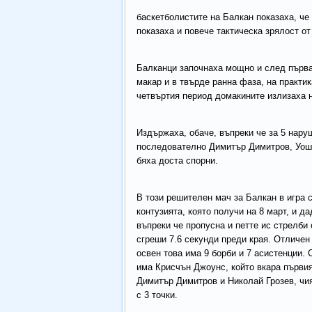
баскетболистите на Балкан показаха, че
показаха и повече тактическа зрялост от
Балканци започнаха мощно и след първата
макар и в твърде ранна фаза, на практик
четвъртия период домакините излизаха н
Издържаха, обаче, въпреки че за 5 нару
последователно Димитър Димитров, Уоши
бяха доста спорни.
В този решителен мач за Балкан в игра 
контузията, която получи на 8 март, и д
въпреки че пропусна и петте ис стрелби
сгреши 7.6 секунди преди края. Отличен
освен това има 9 борби и 7 асистенции. 
има Крисчън Джоунс, който вкара първия 
Димитър Димитров и Николай Грозев, чи
с 3 точки.