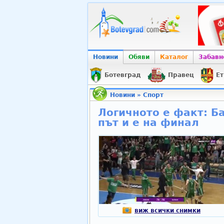
Новини
Обяви
Каталог
Забавн
Ботевград
Правец
Ет
Новини
»
Спорт
Логичното е факт: Б
път и е на финал
виж всички снимки