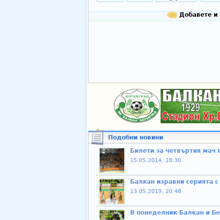
Добавете и 
Подобни новини
Билети за четвъртия мач 
15.05.2014, 18:30
Балкан изравни серията с
13.05.2019, 20:48
В понеделник Балкан и Б