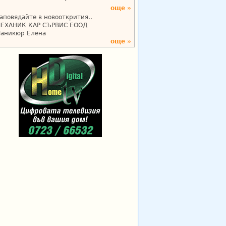
още »
аповядайте в новооткрития..
ЕХАНИК КАР СЪРВИС ЕООД
аникюр Елена
още »