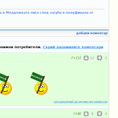
а в Младежката лига след загуба в полуфинала от
добави коментар
онимни потребители.
Скрий анонимните коментари
(+11)
12
-1
сигнализирай за неуместен коментар
(+8)
9
-1