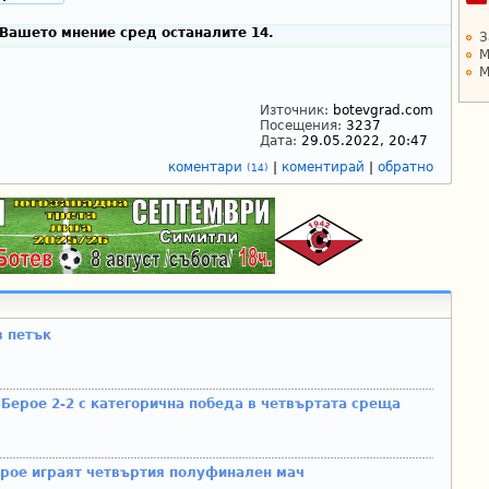
Вашето мнение сред останалите 14.
З
М
М
Източник:
botevgrad.com
Посещения:
3237
Дата:
29.05.2022, 20:47
коментари
|
коментирай
|
обратно
(14)
в петък
 Берое 2-2 с категорична победа в четвъртата среща
ерое играят четвъртия полуфинален мач