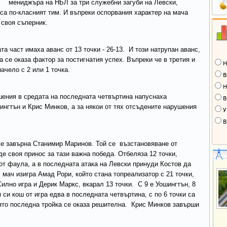
мениджъра на НБЛ за три служебни загуби на Левски,
 са по-класният тим. И въпреки оспорвания характер на мача
 своя съперник.
 част имаха аванс от 13 точки - 26-13. И този натрупан аванс,
а се оказа фактор за постигнатия успех. Въпреки че в третия и
Н
ачело с 2 или 1 точка.
В
Н
шения в средата на последната четвъртина напуснаха
В
нгтън и Крис Минков, а за някои от тях отсъдените нарушения
У
В
се завърна Станимир Маринов. Той се възстановяване от
аде своя принос за тази важна победа. Отбеляза 12 точки,
 от фаула, а в последната атака на Левски принуди Костов да
 мач изигра Амад Рори, който стана топреализатор с 21 точки,
Силно игра и Дерик Маркс, вкарал 13 точки. С 9 е Уошингтън, 8
си кош от игра едва в последната четвъртина, с по 6 точки са
ято последна тройка се оказа решителна. Крис Минков завърши