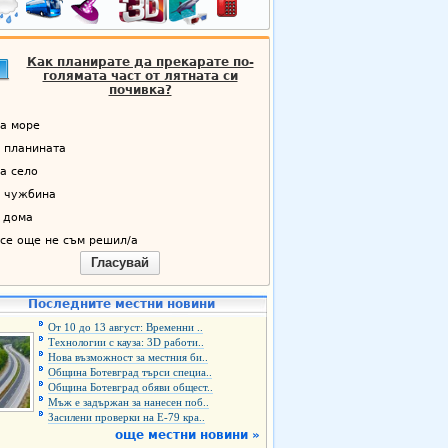
Как планирате да прекарате по-
голямата част от лятната си
почивка?
а море
 планината
а село
 чужбина
 дома
се още не съм решил/а
Гласувай
Последните местни новини
От 10 до 13 август: Временни ..
Технологии с кауза: 3D работи..
Нова възможност за местния би..
Община Ботевград търси специа..
Община Ботевград обяви общест..
Мъж е задържан за нанесен поб..
Засилени проверки на Е-79 кра..
още местни новини »