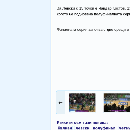
За Левски с 15 точки е Чавдар Костов, 
когото бе подновена полуфиналната сери
Финалната серия започва с две срещи в 
←
Етикети към тази новина:
балкан
левски
полуфинал
четв