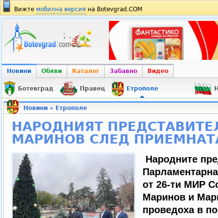
Вижте
мобилна версия
на Botevgrad.COM
Новини
Обяви
Каталог
Забавно
Видео
Ботевград
Правец
Етрополе
Н
Новини
»
Етрополе
НАРОДНИЯТ ПРЕДСТАВИТЕ
МАРИНОВ СЛЕД ПРИЕМНАТ
Народните пре
Парламентарна
от 26-ти МИР С
Маринов и Мар
проведоха в по