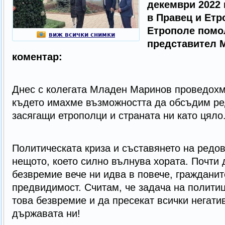
декември 2022 
в Правец и Етр
Етрополе помо
виж всички снимки
представител 
коментар:
Днес с колегата Младен Маринов проведохм
където имахме възможността да обсъдим ре
засягащи етрополци и страната ни като цяло
Политическата криза и съставянето на редо
нещото, което силно вълнува хората. Почти
безвремие вече ни идва в повече, гражданит
предвидимост. Считам, че задача на политиц
това безвремие и да пресекат всички негати
държавата ни!