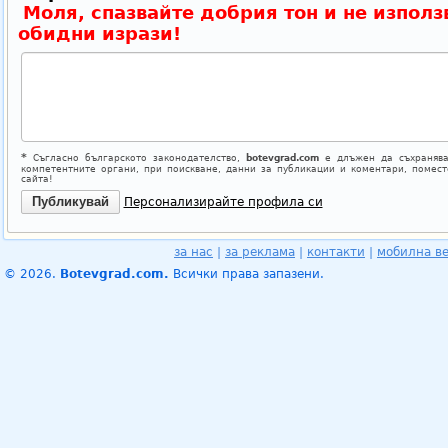
Моля, спазвайте добрия тон и не използ
обидни изрази!
*
Съгласно българското законодателство,
botevgrad.com
е длъжен да съхранява
компетентните органи, при поискване, данни за публикации и коментари, помес
сайта!
Персонализирайте профила си
за нас
|
за реклама
|
контакти
|
мобилна в
© 2026.
Botevgrad.com.
Всички права запазени.