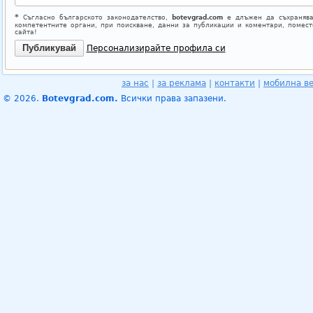
*
Съгласно българското законодателство,
botevgrad.com
е длъжен да съхранява
компетентните органи, при поискване, данни за публикации и коментари, помес
сайта!
Персонализирайте профила си
за нас
|
за реклама
|
контакти
|
мобилна в
© 2026.
Botevgrad.com.
Всички права запазени.