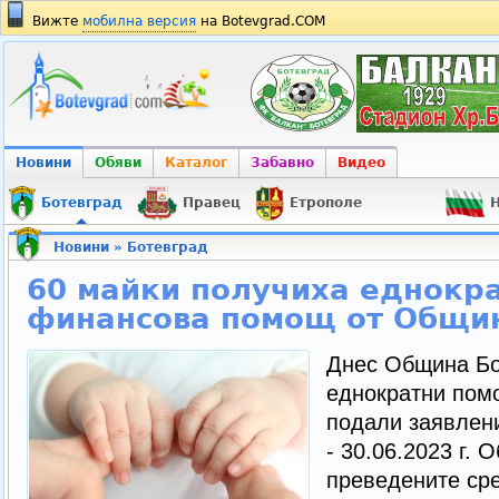
Вижте
мобилна версия
на Botevgrad.COM
Новини
Обяви
Каталог
Забавно
Видео
Ботевград
Правец
Етрополе
Н
Новини
»
Ботевград
60 майки получиха еднокр
финансова помощ от Общи
Днес Община Бо
еднократни помо
подали заявлени
- 30.06.2023 г. 
преведените сре