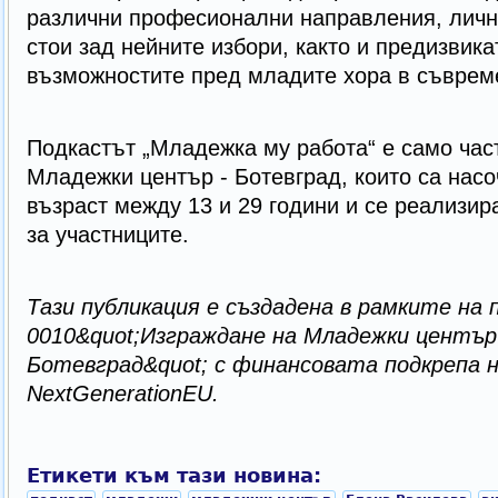
различни професионални направления, личн
стои зад нейните избори, както и предизвика
възможностите пред младите хора в съврем
Подкастът „Младежка му работа“ е само част
Младежки център - Ботевград, които са нас
възраст между 13 и 29 години и се реализир
за участниците.
Тази публикация е създадена в рамките на
0010&quot;Изграждане на Младежки центъ
Ботевград&quot; с финансовата подкрепа н
NextGenerationEU.
Етикети към тази новина: