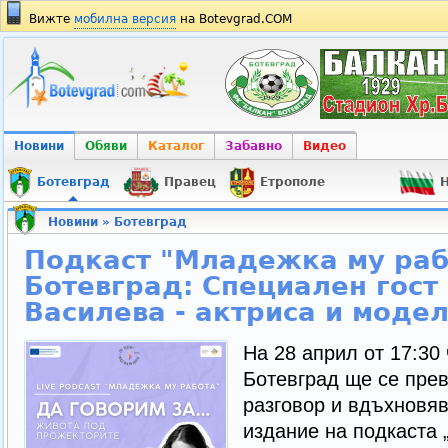
Вижте
мобилна версия
на Botevgrad.COM
Новини
Обяви
Каталог
Забавно
Видео
Ботевград
Правец
Етрополе
Н
Новини
»
Ботевград
Подкаст "Младежка му раб
Ботевград: Специален гост
Василева - актриса и моде
На 28 април от 17:30 
Ботевград ще се прев
разговор и вдъхновяв
издание на подкаста 