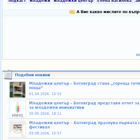
подкаст
младежи
младежки център
Елена Василева
а
А Вие какво мислите по въпр
к
Подобни новини
Младежки център - Ботевград стана „гореща точк
поща“
01.04.2026, 15:52
Младежки център - Ботевград представя отчет за 
за младежки инициативи
20.05.2026, 18:11
Младежки център – Ботевград празнува първата 
фестивал
03.08.2026, 15:57