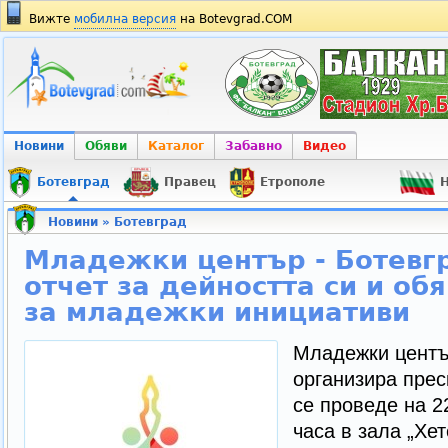
Вижте
мобилна версия
на Botevgrad.COM
Новини
Обяви
Каталог
Забавно
Видео
Ботевград
Правец
Етрополе
Н
Новини
»
Ботевград
Младежки център - Ботевг
отчет за дейността си и об
за младежки инициативи
Младежки центъ
организира прес
се проведе на 22
часа в зала „Хет