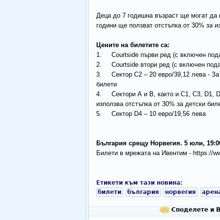
Деца до 7 годишна възраст ще могат да 
години ще ползват отстъпка от 30% за из
Цените на билетите са:
1. Courtside първи ред (с включен пода
2. Courtside втори ред (с включен пода
3. Сектор C2 – 20 евро/39,12 лева - За
билети
4. Сектори А и B, както и C1, C3, D1, D
използва отстъпка от 30% за детски бил
5. Сектор D4 – 10 евро/19,56 лева
България срещу Норвегия. 5 юли, 19:0
Билети в мрежата на Ивентим - https://w
Етикети към тази новина:
билети
българия
норвегия
арен
Споделете и В