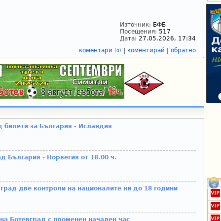
Източник:
БФБ
Посещения:
517
Дата:
27.05.2026, 17:34
коментари
|
коментирай
|
обратно
(0)
д билети за България - Исландия
д България - Норвегия от 18.00 ч.
вград две контроли на националите ни до 18 години
на Ботевград с променен начален час