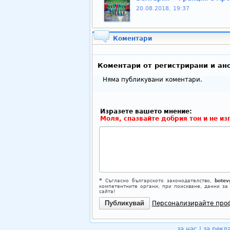
20.08.2018, 19:37
Коментари
Коментари от регистрирани и ан
Няма публикувани коментари.
Изразете вашето мнение:
Моля, спазвайте добрия тон и не из
*
Съгласно българското законодателство,
botev
компетентните органи, при поискване, данни за
сайта!
Персонализирайте про
за нас
|
за рекл