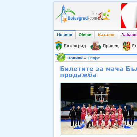
Новини
Обяви
Каталог
Забавн
Ботевград
Правец
Ет
Новини
»
Спорт
Билетите за мача Бъл
продажба