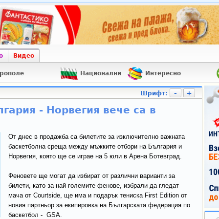
о
Видео
рополе
Национални
Интересно
-
+
Шрифт:
гария - Норвегия вече са в
От днес в продажба са билетите за изключително важната
баскетболна среща между мъжките отбори на България и
Норвегия, която ще се играе на 5 юли в Арена Ботевград.
Феновете ще могат да избират от различни варианти за
билети, като за най-големите фенове, избрали да гледат
мача от Courtside, ще има и подарък тениска First Edition от
новия партньор за екипировка на Българската федерация по
баскетбол - GSA.