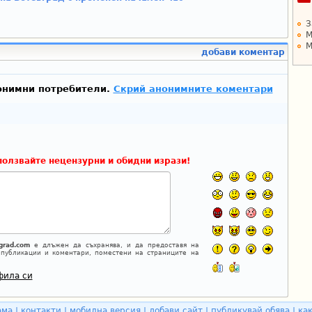
З
М
М
добави коментар
онимни потребители.
Скрий анонимните коментари
ползвайте нецензурни и обидни изрази!
grad.com
е длъжен да съхранява, и да предоставя на
 публикации и коментари, поместени на страниците на
фила си
ама
|
контакти
|
мобилна версия
|
добави сайт
|
публикувай обява
|
как