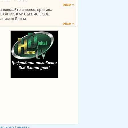
още »
аповядайте в новооткрития..
ЕХАНИК КАР СЪРВИС ЕООД
аникюр Елена
още »
во ново
|
анкети