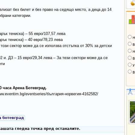
влизат без билет и без право на седящо място, а деца до 14
брани категории.
рък тениска) – 55 евро/107,57 лева
Н
рък тениска) – 40 евро/78,23 лева
В
 този сектор може да се използва отстъпка от 30% за детски
Н
2 и. Д3 – 15 евро/29,34 лева – За тези сектори може да се
В
ети
У
В
0 часа Арена Ботевград.
ww.eventim.bg/eventseries/българия-норвегия-4162582/
а ботевград
ашата гледна точка пред останалите.