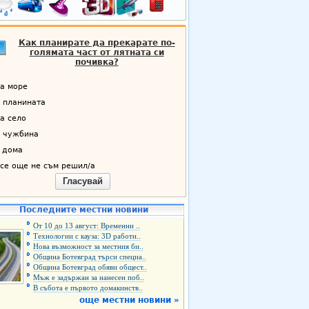
Как планирате да прекарате по-
голямата част от лятната си
почивка?
а море
 планината
а село
 чужбина
 дома
се още не съм решил/а
Гласувай
Последните местни новини
От 10 до 13 август: Временни ..
Технологии с кауза: 3D работи..
Нова възможност за местния би..
Община Ботевград търси специа..
Община Ботевград обяви общест..
Мъж е задържан за нанесен поб..
В събота е първото домакинств..
още местни новини »