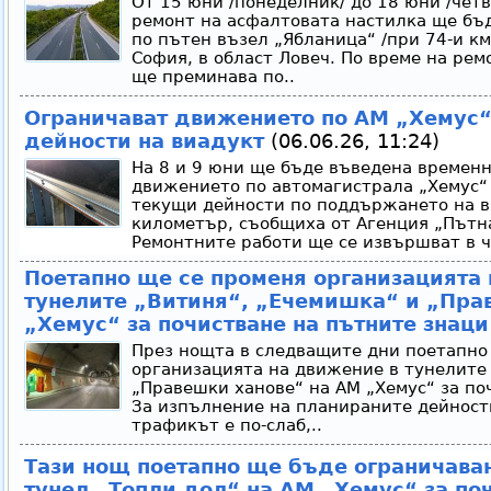
От 15 юни /понеделник/ до 18 юни /четвър
ремонт на асфалтовата настилка ще бъ
по пътен възел „Ябланица“ /при 74-и км
София, в област Ловеч. По време на ре
ще преминава по..
Ограничават движението по АМ „Хемус“
дейности на виадукт
(06.06.26, 11:24)
На 8 и 9 юни ще бъде въведена временн
движението по автомагистрала „Хемус“
текущи дейности по поддържането на в
километър, съобщиха от Агенция „Пътн
Ремонтните работи ще се извършват в ч
Поетапно ще се променя организацията 
тунелите „Витиня“, „Ечемишка“ и „Пра
„Хемус“ за почистване на пътните знаци
През нощта в следващите дни поетапно
организацията на движение в тунелите
„Правешки ханове“ на АМ „Хемус“ за по
За изпълнение на планираните дейности
трафикът е по-слаб,..
Тази нощ поетапно ще бъде ограничава
тунел „Топли дол“ на АМ „Хемус“ за по