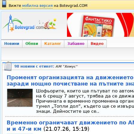
Вижте
мобилна версия
на Botevgrad.COM
Новини
Обяви
Каталог
Забавно
Видео
98 новини с етикет:
АМ "Хемус"
Променят организацията на движението 
заради нощно почистване на пътните зн
Шофьорите, които ще пътуват по автом
на 6 срещу 7 август, трябва да се движ
Причината е временно променена орган
тунел „Топли дол“, където ще се извър
знаци. Дейностите ще се..
Временно ограничават движението по А
и и 47-и км
(21.07.26, 15:19)