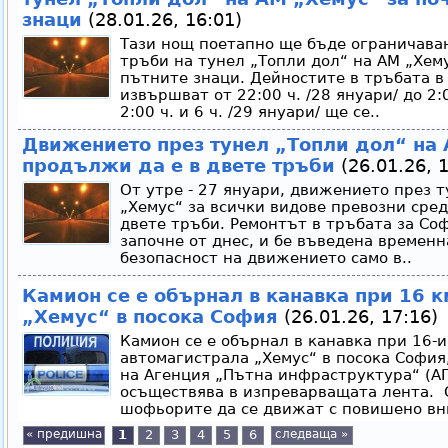
знаци
(28.01.26, 16:01)
Тази нощ поетапно ще бъде ограничава
тръби на тунел „Топли дол“ на АМ „Хему
пътните знаци. Дейностите в тръбата в
извършват от 22:00 ч. /28 януари/ до 2:
2:00 ч. и 6 ч. /29 януари/ ще се..
Движението през тунел „Топли дол“ на
продължи да е в двете тръби
(26.01.26, 1
От утре - 27 януари, движението през т
„Хемус“ за всички видове превозни сре
двете тръби. Ремонтът в тръбата за Со
започне от днес, и бе въведена временн
безопасност на движението само в..
Камион се е обърнал в канавка при 16 к
„Хемус“ в посока София
(26.01.26, 17:16)
Камион се е обърнал в канавка при 16-
автомагистрала „Хемус“ в посока София
на Агенция „Пътна инфраструктура“ (А
осъществява в изпреварващата лента. 
шофьорите да се движат с повишено вн
« предишна
1
2
3
4
5
6
следваща »