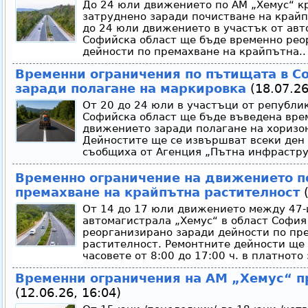
До 24 юли движението по АМ „Хемус“ к
затруднено заради почистване на край
до 24 юли движението в участък от авт
Софийска област ще бъде временно рео
дейности по премахване на крайпътна..
Временни ограничения по пътищата в С
заради полагане на маркировка
(18.07.26
От 20 до 24 юли в участъци от републи
Софийска област ще бъде въведена вре
движението заради полагане на хоризо
Дейностите ще се извършват всеки ден 
съобщиха от Агенция „Пътна инфраструк
Временно ограничение на движението п
премахване на крайпътна растителност
(
От 14 до 17 юли движението между 47-
автомагистрала „Хемус“ в област Софи
реорганизирано заради дейности по пр
растителност. Ремонтните дейности ще 
часовете от 8:00 до 17:00 ч. в платното
Временни ограничения на АМ „Хемус“ пр
(12.06.26, 16:04)