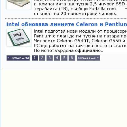
г. компанията ще пусне 2,5-инчови SSD 
терабайта (TB), съобщи Fudzilla.com. Но
стъпват на 20-нанометрови чипове..
Intel обновява линиите Celeron и Pentiu
Intel подготвя нови модели от процесор
Pentium с план да ги пусне на пазара п
Чиповете Celeron G540T, Celeron G550 и
РС ще работят на тактова честота съотв
По непотвърдена официално..
« предишна
1
2
3
4
5
6
следваща »