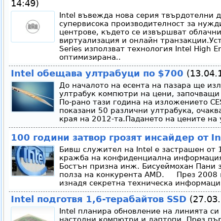
14:49)
Intel въвежда нова серия твърдотелни д
супервисока производителност за нуж
центрове, където се извършват облачни
виртуализация и онлайн транзакции.Уст
Series използват технология Intel High E
оптимизирана..
Intel обещава ултрабуци по $700
(13.04.1
До началото на есента на пазара ще из
ултрабук компютри на цени, започващи о
По-рано тази година на изложението CES
показани 50 различни ултрабука, очакв
края на 2012-та.Падането на цените на 
100 години затвор грозят инсайдер от In
Бивш служител на Intel е застрашен от 
кражба на конфиденциална информация
Бостън призна инж. Бисуеймохан Пани 
полза на конкурента AMD. През 2008 г
изнадя секретна техническа информация
Intel подготвя 1,6-терабайтов SSD
(27.03.
Intel планира обновление на линията си
настолни компютри и лаптопи. През пъ