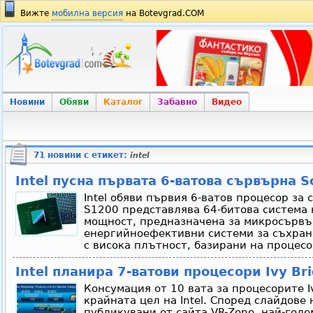
Вижте
мобилна версия
на Botevgrad.COM
Новини
Обяви
Каталог
Забавно
Видео
71 новини с етикет:
intel
Intel пусна първата 6-ватова сървърна S
Intel обяви първия 6-ватов процесор за
S1200 представлява 64-битова система н
мощност, предназначена за микросървър
енергийноефективни системи за съхран
с висока плътност, базирани на процесор
Intel планира 7-ватови процесори Ivy Br
Консумация от 10 вата за процесорите I
крайната цел на Intel. Според слайдове
публикувани от сайта VR-Zone, най-гол