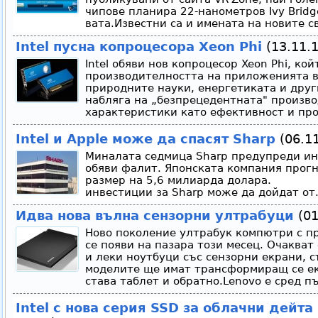
чипове планира 22-нанометров Ivy Bridg
вата.Известни са и имената на новите 
Intel пусна копроцесора Xeon Phi
(13.11.1
Intel обяви нов копроцесор Xeon Phi, ко
производителността на приложенията в
природните науки, енергетиката и друг
набляга на „безпрецедентната" произво
характеристики като ефективност и про
Intel и Apple може да спасят Sharp
(06.11
Миналата седмица Sharp предупреди ин
обяви фалит. Японската компания прогн
размер на 5,6 милиарда долар
инвестиции за Sharp може да дойдат от.
Идва нова вълна сензорни ултрабуци
(01
Ново поколение ултрабук компютри с про
се появи на пазара този месец. Очакват
и леки ноутбуци със сензорни екрани, съ
моделите ще имат трансформиращ се ек
става таблет и обратно.Lenovo е сред пъ
Intel с нова серия SSD за облачни дейт