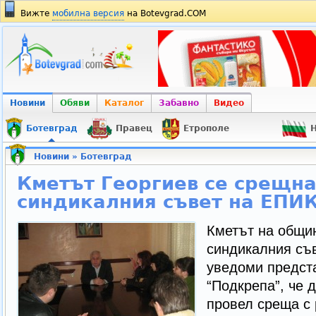
Вижте
мобилна версия
на Botevgrad.COM
Новини
Обяви
Каталог
Забавно
Видео
Ботевград
Правец
Етрополе
Н
Новини
»
Ботевград
Кметът Георгиев се срещна
синдикалния съвет на ЕПИ
Кметът на общи
синдикалния съв
уведоми предст
“Подкрепа”, че 
провел среща с 