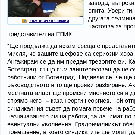
завода, въпреки
опита. Увери ги,
другата седмиц
виж всички снимки
настоява за про
представител на ЕПИК.
“Ще продължа да искам среща с представите
Мисля, че вашите шефове са сериозни хора и
Ангажирам се да им предам тревогите ви. К
Ботевград, също съм заинтересован да не с
работници от Ботевград. Надявам се, че ще
ръководството и то ще прояви разбиране. Ак
местната власт ще промени мнението си и д
спрямо него” – каза Георги Георгиев. Той от
синдикалния съвет да помага повече на раб
назначаването им на работа, за да имат по
евентуални уволнения. Градончалникът обещ
помещение, в което синдикатите ще могат 