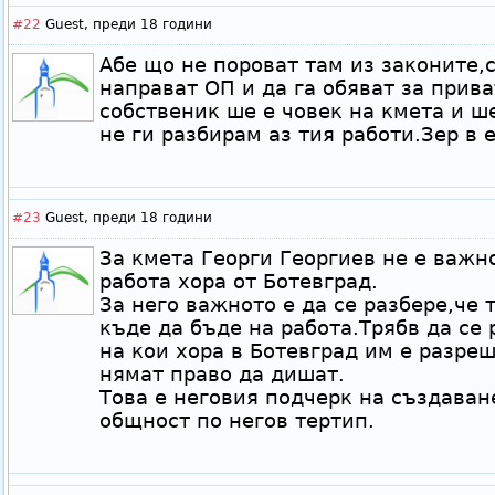
#22
Guest,
преди 18 години
Абе що не пороват там из законите,с
направат ОП и да га обяват за прив
собственик ше е човек на кмета и 
не ги разбирам аз тия работи.Зер в 
#23
Guest,
преди 18 години
За кмета Георги Георгиев не е важн
работа хора от Ботевград.
За него важното е да се разбере,че 
къде да бъде на работа.Трябв да се 
на кои хора в Ботевград им е разре
нямат право да дишат.
Това е неговия подчерк на създаван
общност по негов тертип.