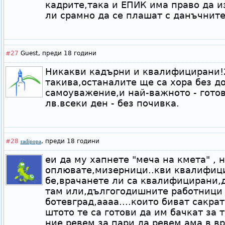
кадрите,така и ЕПИК има право да и
ли срамно да се плашат с данъчнит
#27
Guest,
преди 18 години
Никакви кадърни и квалифицирани!
такива,останалите ще са хора без д
самоуважение,и най-важното - готов
лв.всеки ден - без почивка.
#28
,
преди 18 години
radipopa
еи да му хапнете "меча на кмета" , н
оплювате,мизерници..кви квалифици
бе,врачанете ли са квалифицирани,д
там или,дългогодишните работници 
ботевград,аааа....които биват сакра
штото те са готови да им бачкат за т
ние ревем за пари,да ревем ама в в