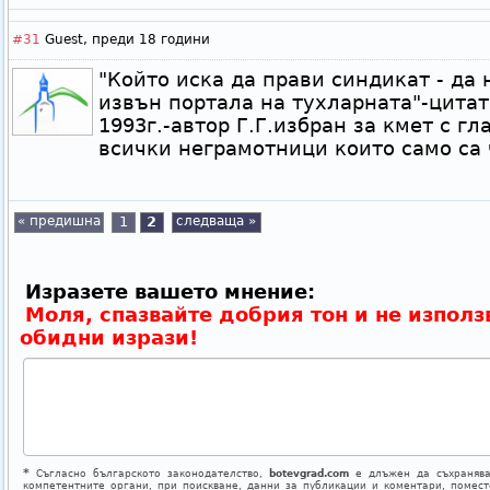
#31
Guest,
преди 18 години
"Който иска да прави синдикат - да 
извън портала на тухларната"-цитат
1993г.-автор Г.Г.избран за кмет с гла
всички неграмотници които само са
« предишна
1
2
следваща »
Изразете вашето мнение:
Моля, спазвайте добрия тон и не използ
обидни изрази!
*
Съгласно българското законодателство,
botevgrad.com
е длъжен да съхранява
компетентните органи, при поискване, данни за публикации и коментари, помес