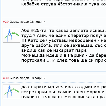
кебабче струва 45стотинки,а тука ко
#29
Guest,
преди 18 години
Абе #25-ти, те каква заплата иска
труд ? Ами, че един оператор получ
!!! Като се чувстваш недооценен - 
друга работа. Или се захващаш със с
видиш как се изкарват пари.
Можеш да идеш и в Гърция - да бер
портокали ... И след това ще си при
#30
Guest,
преди 18 години
да съкрати мръзеливата администр
секретарки със самнителен морал и 
някои от тях са от мезозойската ера