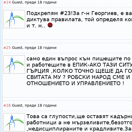
#24
Guest,
преди 18 години
Подкрепям #23!За г-н Георгиев, е ва
диктува правилата, той определя ко
и т. н..
#25
Guest,
преди 18 години
само един въпрос към пишещите по
и работещите в ЕПИК-АКО ТАЗИ СИТ
ГЪРЦИЯ ,КОЛКО ТОЧНО ЩЕШЕ ДА ГО
СВИТАТА МУ ? РОБСКИ НАРОД СМЕ И
ОТНОШЕНИЕТО И УПРАВЛЕНИЕТО !
#26
Guest,
преди 18 години
Това са глупости,ще оставят кадър
работници а не мързеливите,безотг
,недисциплираните и крадливите.За