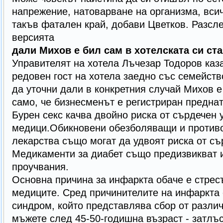
напрежение, натоварване на организма, вси
такъв фатален край, добави Цветков. Разсл
версията
дали Михов е бил сам в хотелската си ста
Управителят на хотела Лъчезар Тодоров каза
редовен гост на хотела заедно със семейств
да уточни дали в конкретния случай Михов е
само, че бизнесменът е регистриран преднат
Бурен секс качва двойно риска от сърдечен 
медици.Обикновени обезболяващи и против
лекарства също могат да удвоят риска от съ
Медикаменти за диабет също предизвикват и
проучвания.
Основна причина за инфаркта обаче е стресъ
медиците. Сред причинителите на инфаркта е
синдром, който представлява сбор от разли
мъжете след 45-50-годишна възраст - затлъс