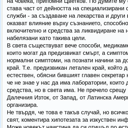
на човека, припомни Цветков. По думите му 
става част от дейността на специализирани 
служби - за създаване на лекарства и други
оказват влияние върху съзнанието, способно
включително и средства за ликвидиране на 
набелязани като такива цели.
В света съществуват вече способи, медикам
които могат да предизвикат смърт, а симпто
нормални симптоми, на познати начини за д
край. Т.е. предизвикан летален край, който 
естествен, обясни бившият главен секретар 
че не знае у нас да има лаборатории, които 
средства, но в света има. Не пречело срещу 
Далечния Изток, от Запад, от Латинска Амери
организира.
Не твърдя, че това е такъв случай, но всичк
свят, коментира хипотезата за изкуствен инф
Може човекът наистина да си отишъл по ест