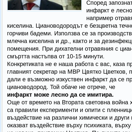
Според запознат
инфаркт е лесно
например отрав
киселина. Циановодородът е безцветна течн
горчиви бадеми. Използва се за производст
млечна киселина и др., както и за дезинфек
помещения. При дихателни отравяния с циа
смъртта настъпва от 10-15 минути.
Конкретиката не е наша работа с вас, каза
главният секретар на МВР Цвятко Цветков, 
дали е възможно изкуствен инфаркт да се п
циановодород. Той обаче не отрече, че
инфаркт може лесно да се имитира.
Още от времето на Втората световна война 
са правили експерименти и опити с пленници
въздействие на различни химически и други
оказват въздействие върху психиката, върх