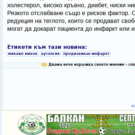
холестерол, високо кръвно, диабет, ниски ни
Рязкото отслабване също е рисков фактор. О
редукция на теглото, които се продават своб
могат да докарат пациента до инфаркт или и
Етикети към тази новина:
михаил михов
аутопсия
предизвикан инфаркт
Двама вече изразиха своето мнение - сп
к