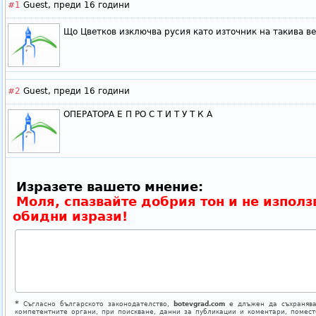
#1
Guest,
преди 16 години
Що Цветков изключва русия като източник на такива в
#2
Guest,
преди 16 години
ОПЕРАТОРА Е П РО С Т И Т У Т К А
Изразете вашето мнение:
Моля, спазвайте добрия тон и не използ
обидни изрази!
*
Съгласно българското законодателство,
botevgrad.com
е длъжен да съхранява
компетентните органи, при поискване, данни за публикации и коментари, помес