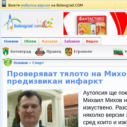
Вижте
мобилна версия
на Botevgrad.COM
Новини
Обяви
Каталог
Забавно
Видео
Ботевград
Правец
Етрополе
Н
Новини
»
Спорт
Проверяват тялото на Михо
предизвикан инфаркт
Аутопсия ще по
Михаил Михов н
изкуствено. Раз
няколко версии 
сред които и из