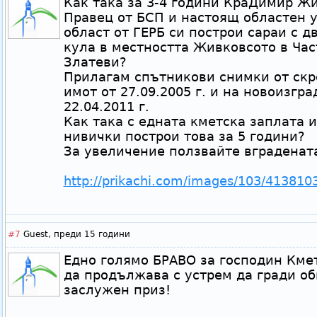
Как така за 3-4 години КраДимир Ж
Правец от БСП и настоящ областен 
област от ГЕРБ си построи сараи с 
кула в местността Живковсото в Ча
Златеви?
Прилагам спътникови снимки от скр
имот от 27.09.2005 г. и на новоизгр
22.04.2011 г.
Как така с едната кметска заплата 
нивички построи това за 5 години?
За увеличение ползвайте вграденат
http://prikachi.com/images/103/413810
#7
Guest,
преди 15 години
Едно голямо БРАВО за господин Кмет
да продължава с устрем да гради о
заслужен приз!