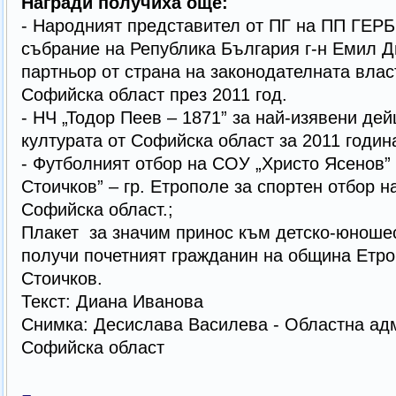
Награди получиха още:
- Народният представител от ПГ на ПП ГЕРБ
събрание на Република България г-н Емил Д
партньор от страна на законодателната влас
Софийска област през 2011 год.
- НЧ „Тодор Пеев – 1871” за най-изявени дей
културата от Софийска област за 2011 година
- Футболният отбор на СОУ „Христо Ясенов”
Стоичков” – гр. Етрополе за спортен отбор н
Софийска област.;
Плакет за значим принос към детско-юноше
получи почетният гражданин на община Етро
Стоичков.
Текст: Диана Иванова
Снимка: Десислава Василева - Областна ад
Софийска област