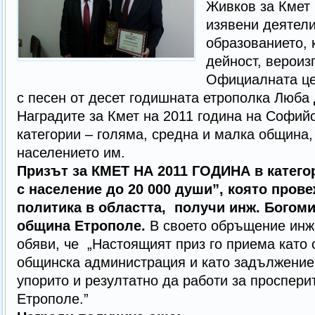
Живков за Кмет 
изявени деятели
образованието, 
дейност, вероиз
Официалната це
с песен от десет годишната етрополка Люба
Наградите за Кмет на 2011 година на Софийс
категории – голяма, средна и малка община,
населението им.
Призът за КМЕТ НА 2011 ГОДИНА в катего
с население до 20 000 души”, която пров
политика в областта, получи инж. Богоми
община Етрополе.
В своето обръщение инж.
обяви, че „Настоящият приз го приема като 
общинска администрация и като задължение
упорито и резултатно да работи за проспери
Етрополе.”