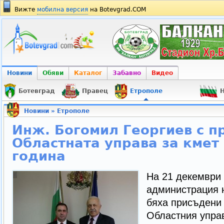
Вижте
мобилна версия
на Botevgrad.COM
Новини
Обяви
Каталог
Забавно
Видео
Ботевград
Правец
Етрополе
Н
Новини
»
Етрополе
Инж. Богомил Георгиев с пр
Областната управа за кмет
година
На 21 декември 
администрация 
бяха присъдени
Областния управ