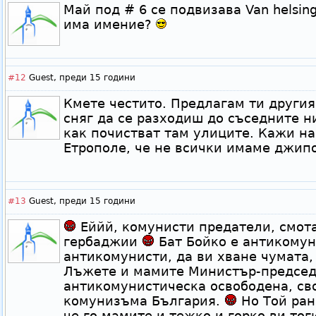
Май под # 6 се подвизава Van helsin
има имение?
#12
Guest,
преди 15 години
Кмете честито. Предлагам ти другия
сняг да се разходиш до съседните 
как почистват там улиците. Кажи на
Етрополе, че не всички имаме джипо
#13
Guest,
преди 15 години
Еййй, комунисти предатели, смота
гербаджии
Бат Бойко е антикомун
антикомунисти, да ви хване чумата
Лъжете и мамите Министър-председ
антикомунистическа освободена, св
комунизъма България.
Но Той ран
че го мамите и тежко и горко ви то