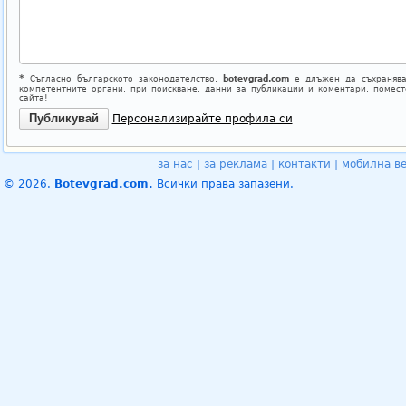
*
Съгласно българското законодателство,
botevgrad.com
е длъжен да съхранява
компетентните органи, при поискване, данни за публикации и коментари, помес
сайта!
Персонализирайте профила си
за нас
|
за реклама
|
контакти
|
мобилна в
© 2026.
Botevgrad.com.
Всички права запазени.