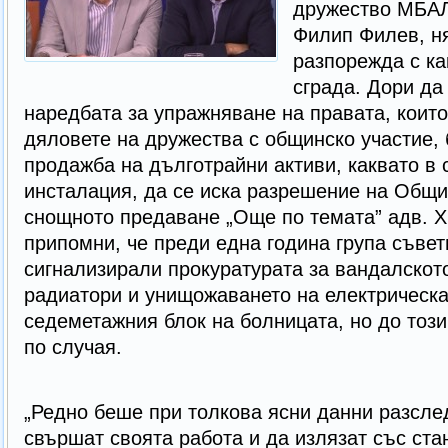
дружество МБАЛ
Филип Филев, н
разпорежда с как
сграда. Дори да
наредбата за упражняване на правата, коит
дяловете на дружества с общинско участие, 
продажба на дълготрайни активи, каквато в 
инсталация, да се иска разрешение на Общин
снощното предаване „Още по темата” адв. Х
припомни, че преди една година група съвет
сигнализирали прокуратурата за вандалскот
радиатори и унищожаването на електрическа
седеметажния блок на болницата, но до тоз
по случая.
„Редно беше при толкова ясни данни разсле
свършат своята работа и да излязат със ст