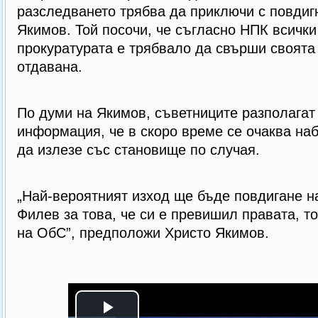
разследването трябва да приключи с повдиг
Якимов. Той посочи, че съгласно НПК всички 
прокуратурата е трябвало да свърши своята 
отдавана.
По думи на Якимов, съветниците разполагат
информация, че в скоро време се очаква н
да излезе със становище по случая.
„Най-вероятният изход ще бъде повдигане н
Филев за това, че си е превишил правата, т
на ОбС”, предположи Христо Якимов.