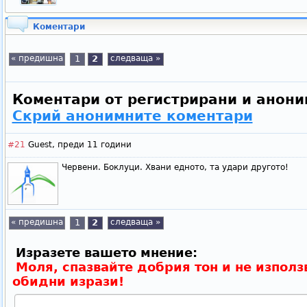
Коментари
« предишна
1
2
следваща »
Коментари от регистрирани и анони
Скрий анонимните коментари
#21
Guest,
преди 11 години
Червени. Боклуци. Хвани едното, та удари другото!
« предишна
1
2
следваща »
Изразете вашето мнение:
Моля, спазвайте добрия тон и не използ
обидни изрази!