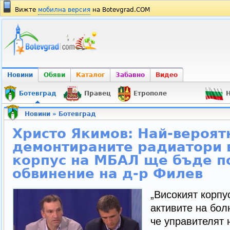
Вижте
мобилна версия
на Botevgrad.COM
Новини
Обяви
Каталог
Забавно
Видео
Ботевград
Правец
Етрополе
Н
Новини
»
Ботевград
Христо Якимов: Най-вероят
демонтираните радиатори 
корпус на МБАЛ ще бъде п
обвинение на д-р Филев
„Високият корпу
активите на бол
че управителят 