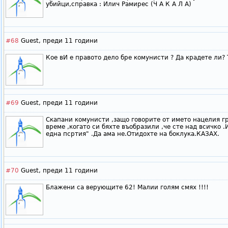
убийци,справка : Илич Рамирес (Ч А К А Л А)
#68
Guest,
преди 11 години
Кое вИ е правото дело бре комунисти ? Да крадете ли? 
#69
Guest,
преди 11 години
Скапани комунисти ,защо говорите от името нацелия г
време ,когато си бяхте въобразили ,че сте над всичко 
една псртия" .Да ама не.Отидохте на боклука.КАЗАХ.
#70
Guest,
преди 11 години
Блажени са верующите 62! Малии голям смях !!!!