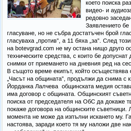
което поиска ра
видео- и аудиоз
редовно заседа
Заявлението бе
гласуване, но не събра достатъчен брой гла
гласуваха „против”, а 11 бяха „за”. След тоз
на botevgrad.com не му остана нищо друго о
техническите средства, с които бе допуснат
снимки от приемането на дневния ред на сес
В същото време екипът, който осъществява
„Часът на общината”, продължи да снима с 
Йорданка Лалчева общинската медия остава 
има договор с общината. Общинският съвет
поиска от председателя на ОбС да докаже тв
покаже договора на общинските съветници. 
момента не може да изпълни искането му. 
настоява, заради което тя му наложи две на