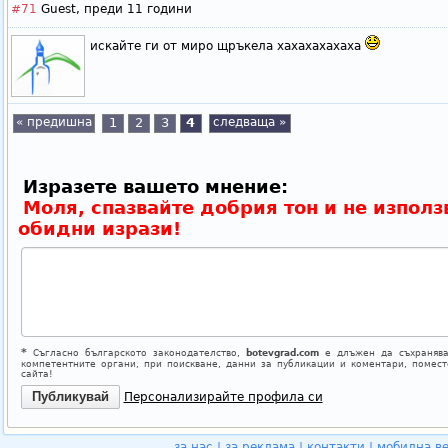
#71
Guest,
преди 11 години
искайте ги от миро щръкела хахахахахаха
« предишна
1
2
3
4
следваща »
Изразете вашето мнение:
Моля, спазвайте добрия тон и не използ
обидни изрази!
*
Съгласно българското законодателство,
botevgrad.com
е длъжен да съхранява
компетентните органи, при поискване, данни за публикации и коментари, помес
сайта!
Персонализирайте профила си
за нас
|
за реклама
|
контакти
|
мобилна в