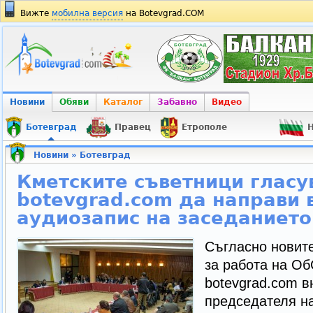
Вижте
мобилна версия
на Botevgrad.COM
Новини
Обяви
Каталог
Забавно
Видео
Ботевград
Правец
Етрополе
Н
Новини
»
Ботевград
Кметските съветници гласу
botevgrad.com да направи 
аудиозапис на заседанието
Съгласно новит
за работа на Об
botevgrad.com в
председателя на