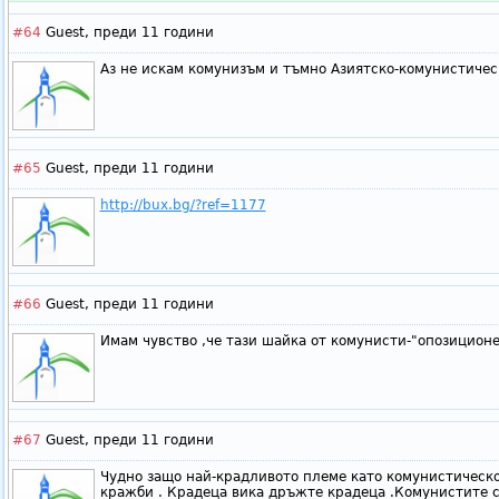
#64
Guest,
преди 11 години
Аз не искам комунизъм и тъмно Азиятско-комунистичес
#65
Guest,
преди 11 години
http://bux.bg/?ref=1177
#66
Guest,
преди 11 години
Имам чувство ,че тази шайка от комунисти-"опозиционе
#67
Guest,
преди 11 години
Чудно защо най-крадливото племе като комунистическо
кражби . Крадеца вика дръжте крадеца .Комунистите 