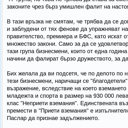
законите чрез бърз умишлен фалит на наст
В тази връзка не смятам, че трябва да се д
и заблудени от тях фенове да упражняват на
правителство, премиера и БФС, като искат о
множество закони. Само за да се удовлетвор
тази група бизнесмени, които от една година
начини да фалират бързо дружеството, за да
Бих желала да ви подсетя, че по делото по 
тези бизнесмени, наричащи се "благодетели"
възражение, вследствие на което вземането
младежта и спорта в размер на 930 000 лев
клас "Неприети вземания". Единствената въз
премести в "Приети вземания" е изпълнител
Паслар да признае задължението.