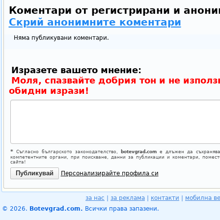
Коментари от регистрирани и анони
Скрий анонимните коментари
Няма публикувани коментари.
Изразете вашето мнение:
Моля, спазвайте добрия тон и не използ
обидни изрази!
*
Съгласно българското законодателство,
botevgrad.com
е длъжен да съхранява
компетентните органи, при поискване, данни за публикации и коментари, помес
сайта!
Персонализирайте профила си
за нас
|
за реклама
|
контакти
|
мобилна в
© 2026.
Botevgrad.com.
Всички права запазени.