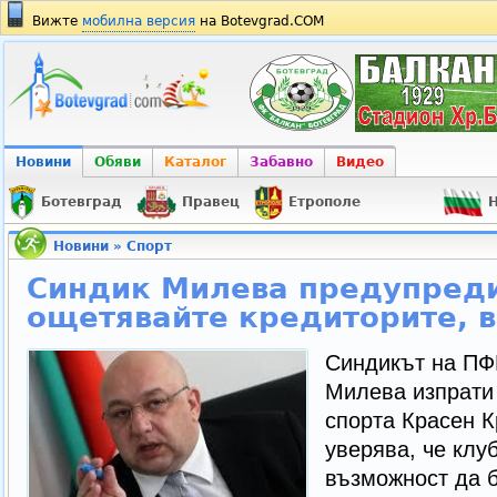
Вижте
мобилна версия
на Botevgrad.COM
Новини
Обяви
Каталог
Забавно
Видео
Ботевград
Правец
Етрополе
Н
Новини
»
Спорт
Синдик Милева предупреди
ощетявайте кредиторите, в
Синдикът на П
Милева изпрати
спорта Красен К
уверява, че клу
възможност да б