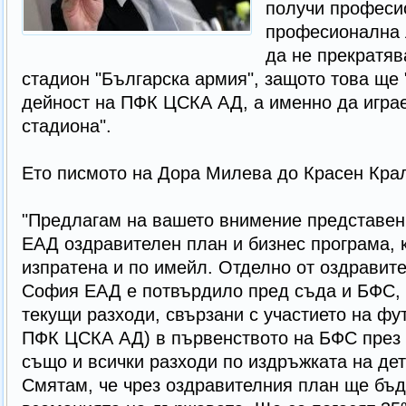
получи професи
професионална л
да не прекратяв
стадион "Българска армия", защото това ще 
дейност на ПФК ЦСКА АД, а именно да играе
стадиона".
Ето писмото на Дора Милева до Красен Кра
"Предлагам на вашето внимение представен
ЕАД оздравителен план и бизнес програма, 
изпратена и по имейл. Отделно от оздравит
София ЕАД е потвърдило пред съда и БФС, 
текущи разходи, свързани с участието на фу
ПФК ЦСКА АД) в първенството на БФС през се
също и всички разходи по издръжката на де
Смятам, че чрез оздравителния план ще бъд