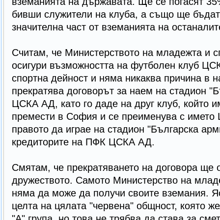
вземанията на държавата. Ще се погасят 3
бивши служители на клуба, а също ще бъда
значителна част от вземанията на останалит
Считам, че Министерството на младежта и с
осигури възможността на футболен клуб ЦС
спортна дейност и няма никаква причина в 
прекратява договорът за наем на стадион "
ЦСКА АД, като го даде на друг клуб, който и
премести в София и се преименува с името 
правото да играе на стадион "Българска арм
кредиторите на ПФК ЦСКА АД.
Смятам, че прекратяването на договора ще 
дружеството. Самото Министерство на млад
няма да може да получи своите вземания. Я
целта на цялата "червена" общност, която ж
"А" група, но това не трябва да става за см