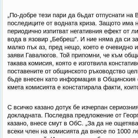
„По-добре тези пари да бъдат отпуснати на 
последиците от водната криза. Защото има н
периодично изпитват негативния ефект от л
вода в язовир „Бебреш”. И ние няма да си з
малко пък аз, пред нещо, което е очевидно и
заяви Гавалюгов. Той припомни, че към общ
такава комисия, която е изготвила констатив
поставените от общинското ръководство цели
бъде внесен като информация в Общинския 
кмета комисията е констатирала факти, кои
С всичко казано дотук бе изчерпан сериозни
докладната. Последва предложение от Георги
казано, внесе смут в ОбС. „За да не ощетяв
всеки член на комисията да внесе по 1000 л