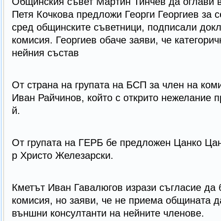
Общинския съвет Мартин Тинчев да оглави 
Петя Кочкова предложи Георги Георгиев за се
сред общинските съветници, подписали докл
комисия. Георгиев обаче заяви, че категорич
нейния състав
От страна на групата на БСП за член на ко
Иван Райчинов, който с открито нежелание п
й.
От групата на ГЕРБ бе предложен Цанко Цан
р Христо Железарски.
Кметът Иван Гавалюгов изрази съгласие да 
комисия, но заяви, че не приема общината д
външни консултанти на нейните членове.