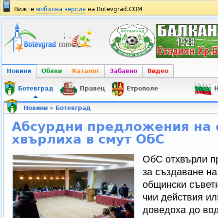
Вижте
мобилна версия
на Botevgrad.COM
Новини
Обяви
Каталог
Забавно
Видео
Ботевград
Правец
Етрополе
Н
Новини
»
Ботевград
Абсурдни предложения на 
хвърлиха в смут ОбС
ОбС отхвърли п
за създаване на
общински съветн
чии действия ил
доведоха до вод