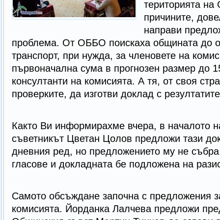
територията на
причините, дове
направи предло
проблема. От ОББО поискаха общината до о
транспорт, при нужда, за членовете на комис
първоначална сума в прогнозен размер до 1
консултанти на комисията. А тя, от своя стр
проверките, да изготви доклад с резултатите
Както Ви информирахме вчера, в началото н
съветникът Цветан Цолов предложи тази док
дневния ред, но предложението му не събра
гласове и докладната бе подложена на рази
Самото обсъждане започна с предложения з
комисията. Йорданка Лалчева предложи пре