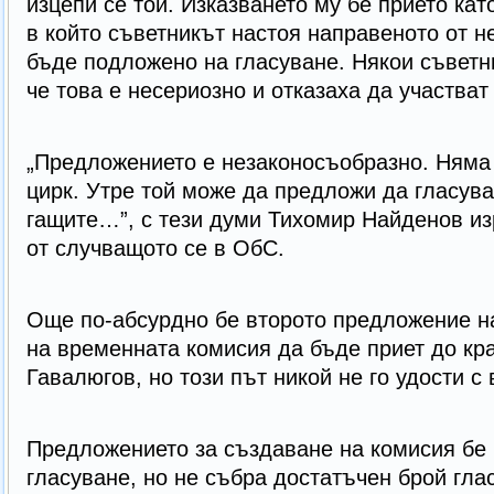
изцепи се той. Изказването му бе прието кат
в който съветникът настоя направеното от н
бъде подложено на гласуване. Някои съветн
че това е несериозно и отказаха да участва
„Предложението е незаконосъобразно. Няма
цирк. Утре той може да предложи да гласув
гащите…”, с тези думи Тихомир Найденов и
от случващото се в ОбС.
Още по-абсурдно бе второто предложение н
на временната комисия да бъде приет до кр
Гавалюгов, но този път никой не го удости с
Предложението за създаване на комисия бе
гласуване, но не събра достатъчен брой гласо