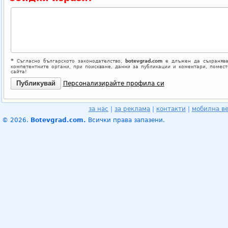
*
Съгласно българското законодателство,
botevgrad.com
е длъжен да съхранява
компетентните органи, при поискване, данни за публикации и коментари, помес
сайта!
Персонализирайте профила си
за нас
|
за реклама
|
контакти
|
мобилна в
© 2026.
Botevgrad.com.
Всички права запазени.