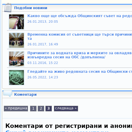
Подобни новини
Какво още ще обсъжда Общинският съвет на редо
26.01.2013, 20:05
Временна комисия от съветници ще търси причинит
та
26.01.2017, 16:49
Причините за водната криза и мерките за овладяв
извънредна сесия на ОбС /допълнена/
03.11.2016, 15:22
Гледайте на живо редовната сесия на Общински с
26.05.2022, 14:23
Коментари
« предишна
1
2
3
следваща »
Коментари от регистрирани и анони