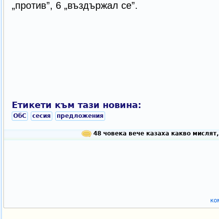
„против”, 6 „въздържал се”.
Етикети към тази новина:
ОбС
сесия
предложения
48 човека вече казаха какво мислят,
ко