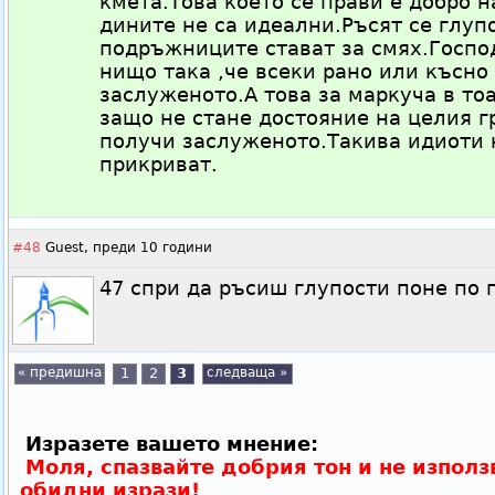
кмета.Това което се прави е добро н
дините не са идеални.Ръсят се глупо
подръжниците стават за смях.Господ
нищо така ,че всеки рано или късно
заслуженото.А това за маркуча в то
защо не стане достояние на целия г
получи заслуженото.Такива идиоти н
прикриват.
#48
Guest,
преди 10 години
47 спри да ръсиш глупости поне по 
« предишна
1
2
3
следваща »
Изразете вашето мнение:
Моля, спазвайте добрия тон и не използ
обидни изрази!