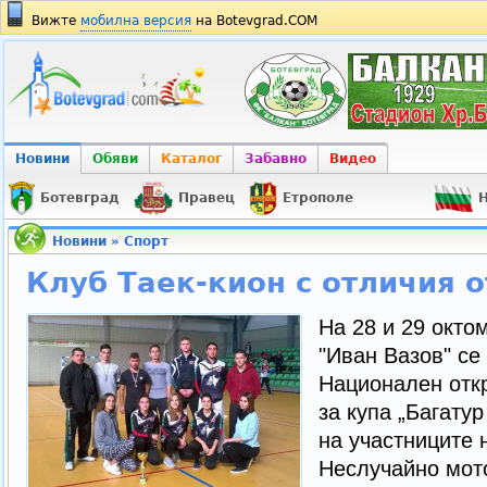
Вижте
мобилна версия
на Botevgrad.COM
Новини
Обяви
Каталог
Забавно
Видео
Ботевград
Правец
Етрополе
Н
Новини
»
Спорт
Клуб Таек-кион с отличия о
На 28 и 29 окто
"Иван Вазов" се
Национален откр
за купа „Багатур
на участниците 
Неслучайно мото