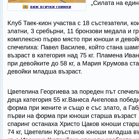
„Силата на един
виж всички снимки
Клуб Таек-кион участва с 18 състезатели, ко
златни, 3 сребърни, 11 бронзови медала и гр
комплексно първо място при юноши и девойк
спечелиха: Павел Василев, който стана ша
възраст в категория над 75 кг. Пламена Ива
при девойките до 58 кг, а Мария Крумова ст
девойки младша възраст.
Цветелина Георгиева за пореден път спечели
деца категория 55 кг.Ванеса Ангелова побед
форма при жените и също е със злато, а Габ
първи на форма при юноши старша възраст 1
спаринг останаха Христо Цаков юноши старш
74 кг, Цветелин Кръстанов юноши младша въ