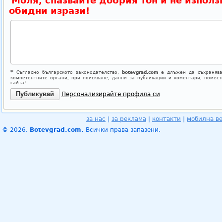
Моля, спазвайте добрия тон и не използ
обидни изрази!
*
Съгласно българското законодателство,
botevgrad.com
е длъжен да съхранява
компетентните органи, при поискване, данни за публикации и коментари, помес
сайта!
Персонализирайте профила си
за нас
|
за реклама
|
контакти
|
мобилна в
© 2026.
Botevgrad.com.
Всички права запазени.