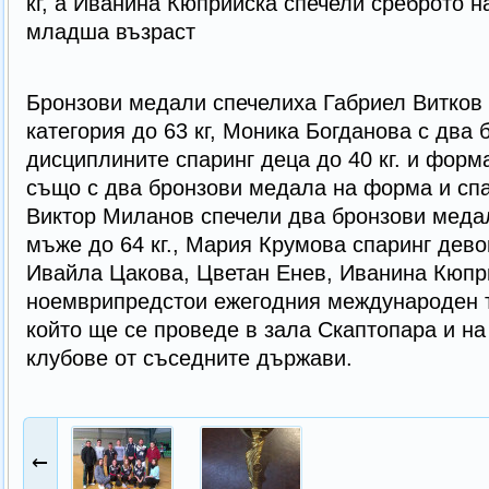
кг, а Иванина Кюприйска спечели среброто 
младша възраст
Бронзови медали спечелиха Габриел Витков
категория до 63 кг, Моника Богданова с два
дисциплините спаринг деца до 40 кг. и фор
също с два бронзови медала на форма и спар
Виктор Миланов спечели два бронзови меда
мъже до 64 кг., Мария Крумова спаринг дев
Ивайла Цакова, Цветан Енев, Иванина Кюпр
ноемврипредстои ежегодния международен т
който ще се проведе в зала Скаптопара и на
клубове от съседните държави.
←