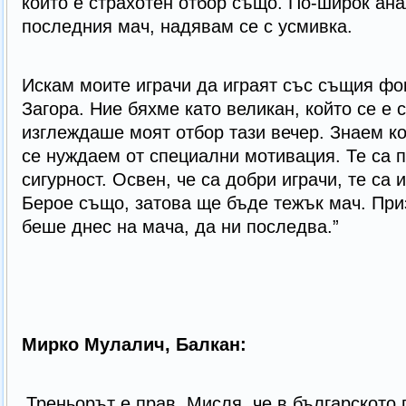
който е страхотен отбор също. По-широк ан
последния мач, надявам се с усмивка.
Искам моите играчи да играят със същия фок
Загора. Ние бяхме като великан, който се е 
изглеждаше моят отбор тази вечер. Знаем ко
се нуждаем от специални мотивация. Те са 
сигурност. Освен, че са добри играчи, те са 
Берое също, затова ще бъде тежък мач. При
беше днес на мача, да ни последва.”
Мирко Мулалич, Балкан:
„Треньорът е прав. Мисля, че в българското