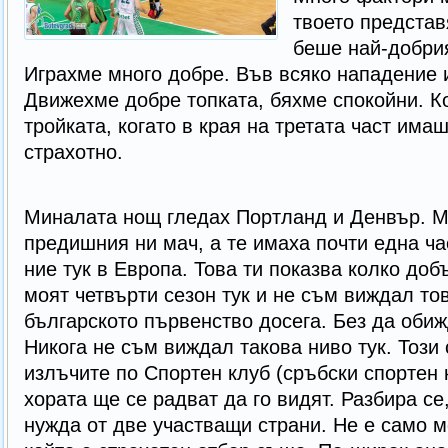
твоето представ
беше най-добрия
Играхме много добре. Във всяко нападение
Движехме добре топкатa, бяхме спокойни. К
тройката, когато в края на третата част имаш
страхотно.
Миналата нощ гледах Портланд и Денвър. М
предишния ни мач, а те имаха почти една ча
ние тук в Европа. Това ти показва колко доб
моят четвърти сезон тук и не съм виждал тов
българското първенство досега. Без да обиж
Никога не съм виждал такова ниво тук. Този 
излъчите по Спортен клуб (сръбски спортен 
хората ще се радват да го видят. Разбира с
нужда от две участващи страни. Не е само м