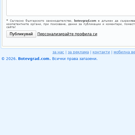
*
Съгласно българското законодателство,
botevgrad.com
е длъжен да съхранява
компетентните органи, при поискване, данни за публикации и коментари, помес
сайта!
Персонализирайте профила си
за нас
|
за реклама
|
контакти
|
мобилна в
© 2026.
Botevgrad.com.
Всички права запазени.