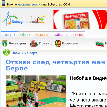
Вижте
мобилна версия
на Botevgrad.COM
Новини
Обяви
Каталог
Забавно
Видео
Ботевград
Правец
Етрополе
Н
Новини
»
Спорт
Отзиви след четвъртия мач
Берое
Небойша Видич
“Който се е зан
че в него винаг
Много фактори м