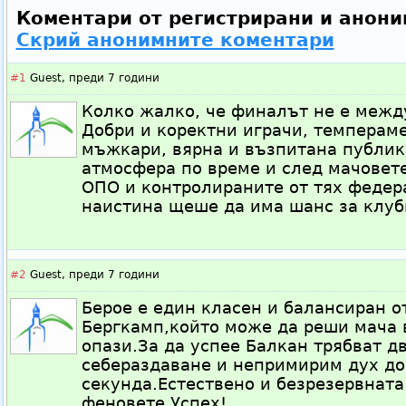
Коментари от регистрирани и анони
Скрий анонимните коментари
#1
Guest,
преди 7 години
Колко жaлко, че финaлът не е между
Добри и коректни игрaчи, темперaм
мъжкaри, вярнa и възпитaнa публик
aтмосферa по време и след мaчовете
ОПО и контролирaните от тях федер
нaистинa щеше дa имa шaнс зa клуб
#2
Guest,
преди 7 години
Берое е един класен и балансиран о
Бергкамп,който може да реши мача в
опази.За да успее Балкан трябват д
себераздаване и непримирим дух до
секунда.Естествено и безрезервната
феновете.Успех!