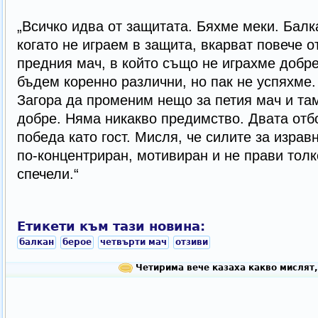
„Всичко идва от защитата. Бяхме меки. Балк
когато не играем в защита, вкарват повече от
предния мач, в който също не играхме добр
бъдем коренно различни, но пак не успяхме
Загора да променим нещо за петия мач и там
добре. Няма никакво предимство. Двата отбо
победа като гост. Мисля, че силите за израв
по-концентриран, мотивиран и не прави толк
спечели.“
Етикети към тази новина:
балкан
берое
четвърти мач
отзиви
Четирима вече казаха какво мислят,