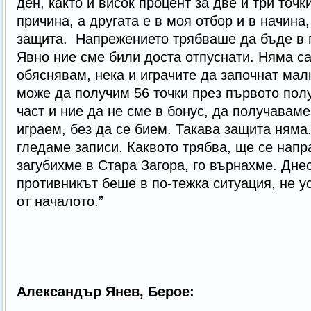
ден, както и висок процент за две и три точк
причина, а другата е в моя отбор и в начина,
защита. Напрежението трябваше да бъде в п
Явно ние сме били доста отпуснати. Няма са
обяснявам, нека и играчите да започнат малк
може да получим 56 точки през първото полу
част и ние да не сме в бонус, да получавам
играем, без да се бием. Такава защита няма
гледаме записи. Каквото трябва, ще се напра
загубихме в Стара Загора, го върнахме. Днес
противникът беше в по-тежка ситуация, не у
от началото.”
Александър Янев, Берое: