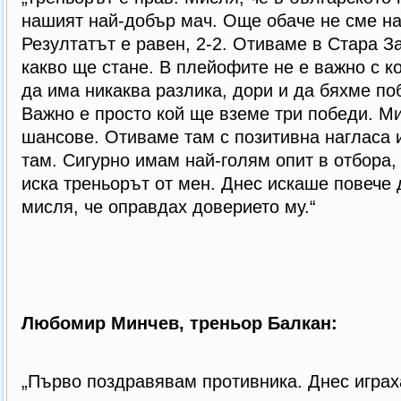
нашият най-добър мач. Още обаче не сме н
Резултатът е равен, 2-2. Отиваме в Стара З
какво ще стане. В плейофите не е важно с 
да има никаква разлика, дори и да бяхме по
Важно е просто кой ще вземе три победи. М
шансове. Отиваме там с позитивна нагласа 
там. Сигурно имам най-голям опит в отбора, 
иска треньорът от мен. Днес искаше повече д
мисля, че оправдах доверието му.“
Любомир Минчев, треньор Балкан:
„Първо поздравявам противника. Днес играх