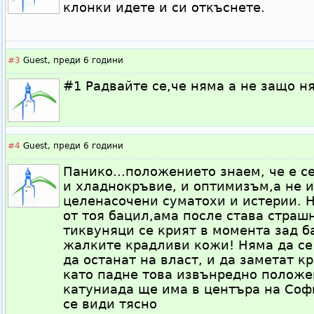
клонки идете и си откъснете.
#3
Guest,
преди 6 години
#1 Радвайте се,че няма а не защо н
#4
Guest,
преди 6 години
Панико...положението знаем, че е с
и хладнокръвие, и оптимизъм,а не 
целенасочени суматохи и истерии. 
от тоя бацил,ама после става страш
тиквуняци се крият в момента зад ба
жалките крадливи кожи! Няма да се 
да останат на власт, и да заметат 
като падне това извънредно положен
катуниада ще има в центъра на Софи
се види тясно