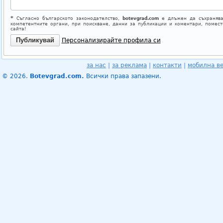
*
Съгласно българското законодателство,
botevgrad.com
е длъжен да съхранява
компетентните органи, при поискване, данни за публикации и коментари, помес
сайта!
Персонализирайте профила си
за нас
|
за реклама
|
контакти
|
мобилна в
© 2026.
Botevgrad.com.
Всички права запазени.