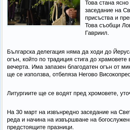
Това стана ясно
заседание на Св
присъства и пре
Това съобщи Ло
Гавриил.
Българска делегация няма да ходи до Йерус
огън, който по традиция стига до храмовете 
вечерта. Има запазен благодатен огън от ми
ще се използва, отбеляза Негово Високопре
Литургиите ще се водят пред хромовете, уто
На 30 март на извънредно заседание на Све
реда и начина на извършване на богослужен
предстоящите празници.