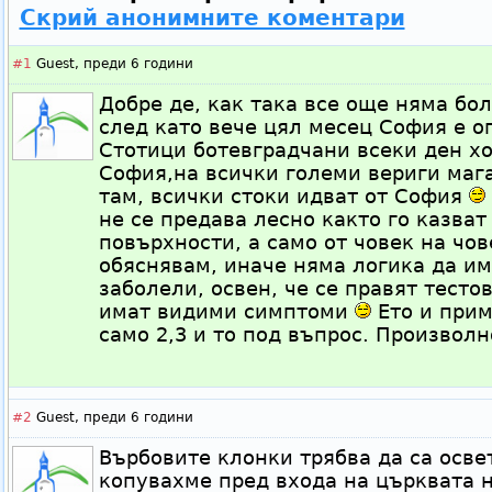
Скрий анонимните коментари
#1
Guest,
преди 6 години
Добре де, как така все още няма бо
след като вече цял месец София е о
Стотици ботевградчани всеки ден хо
София,на всички големи вериги маг
там, всички стоки идват от София
не се предава лесно както го казват
повърхности, а само от човек на чове
обяснявам, иначе няма логика да и
заболели, освен, че се правят тестов
имат видими симптоми
Ето и прим
само 2,3 и то под въпрос. Произвол
#2
Guest,
преди 6 години
Върбовите клонки трябва да са осве
копувахме пред входа на църквата н