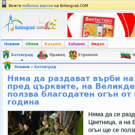
Вижте
мобилна версия
на Botevgrad.COM
Новини
Обяви
Каталог
Забавно
Видео
Ботевград
Правец
Етрополе
Н
Новини
»
Ботевград
Няма да раздават върби на
пред църквите, на Великде
ползва благодатен огън от
година
Няма да се разд
Цветница, а на 
огън ще се полз