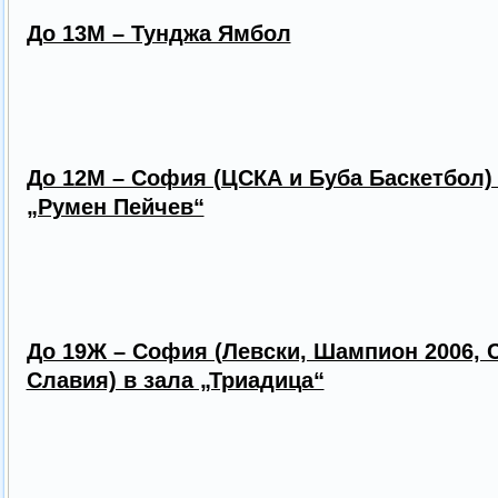
До 13М – Тунджа Ямбол
До 12М – София (ЦСКА и Буба Баскетбол) 
„Румен Пейчев“
До 19Ж – София (Левски, Шампион 2006, 
Славия) в зала „Триадица“