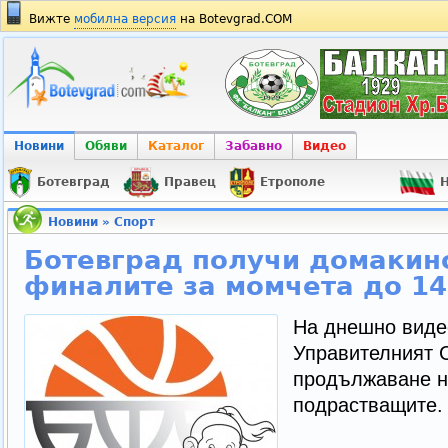
Вижте
мобилна версия
на Botevgrad.COM
Новини
Обяви
Каталог
Забавно
Видео
Ботевград
Правец
Етрополе
Н
Новини
»
Спорт
Ботевград получи домакинс
финалите за момчета до 14
На днешно виде
Управителният 
продължаване н
подрастващите.