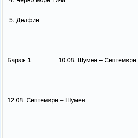
4. Черно море Тича
5. Делфин
Бараж
1
10.08. Шумен – Септемв
12.08. Септември – Шумен