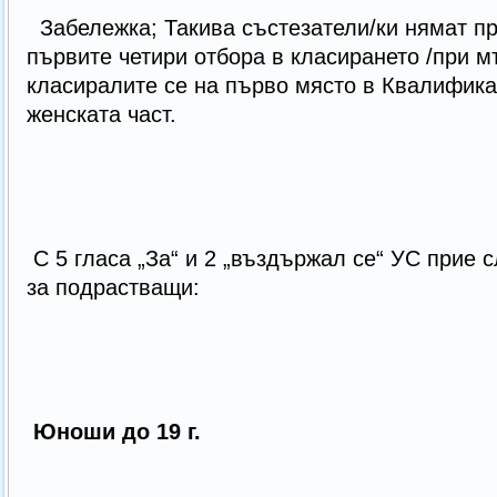
Забележка; Такива състезатели/ки нямат пр
първите четири отбора в класирането /при м
класиралите се на първо място в Квалифика
женската част.
С 5 гласа „За“ и 2 „въздържал се“ УС прие 
за подрастващи:
Юноши до 19 г.