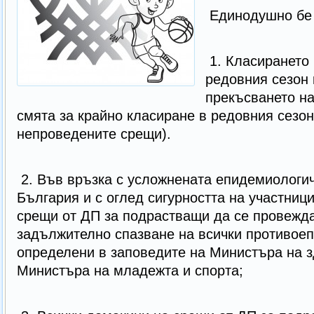
Единодушно бе
1. Класирането 
редовния сезон
прекъсването на
смята за крайно класиране в редовния сезон
непроведените срещи).
2. Във връзка с усложнената епидемиологич
България и с оглед сигурността на участниц
срещи от ДП за подрастващи да се провежда
задължително спазване на всички противое
определени в заповедите на Министъра на з
Министъра на младежта и спорта;