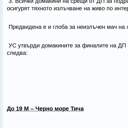
3. Всички домакини на срещи от ДП за подр
осигурят тяхното излъчване на живо по инте
Предвидена е и глоба за неизлъчен мач на ж
УС утвърди домакините за финалите на ДП 
следва:
До 19 М – Черно море Тича