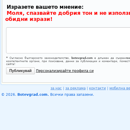
Изразете вашето мнение:
Моля, спазвайте добрия тон и не използ
обидни изрази!
*
Съгласно българското законодателство,
botevgrad.com
е длъжен да съхранява
компетентните органи, при поискване, данни за публикации и коментари, помес
сайта!
Персонализирайте профила си
за нас
|
за реклама
|
контакти
|
мобилна в
© 2026.
Botevgrad.com.
Всички права запазени.