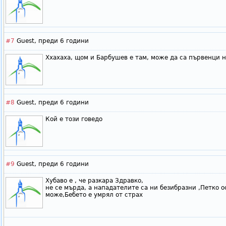
#7
Guest,
преди 6 години
Ххахаха, щом и Барбушев е там, може да са първенци н
#8
Guest,
преди 6 години
Кой е този говедо
#9
Guest,
преди 6 години
Хубаво е , че разкара Здравко,
не се мърда, а нападателите са ни безибразни ,Петко о
може,Бебето е умрял от страх