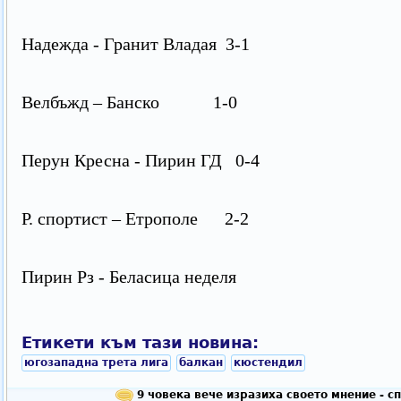
Надежда - Гранит Владая 3-1
Велбъжд – Банско 1-0
Перун Кресна - Пирин ГД 0-4
Р. спортист – Етрополе 2-2
Пирин Рз - Беласица неделя
Етикети към тази новина:
югозападна трета лига
балкан
кюстендил
9 човека вече изразиха своето мнение - с