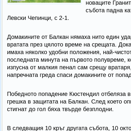
новаците Гранит
събота падна кат
Левски Чепинци, с 2-1.
Домакините от Балкан нямаха нито един уда
вратата през цялото време на срещата. Док
имаха няколко удобни положения, най-чистот
последната минута на първото полувреме, ко
изпусна от малкия пенал сам срещу вратаря,
напречната греда спаси домакините от попа
Победното попадение Кюстендил отбеляза в
грешка в защитата на Балкан. След което оп
стигнат до гол бяха твърде безплодни.
В следващия 10 кръг другата събота, 10 окт