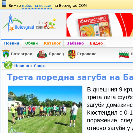
Вижте
мобилна версия
на Botevgrad.COM
Новини
Обяви
Каталог
Забавно
Видео
Ботевград
Правец
Етрополе
Н
Новини
»
Спорт
Трета поредна загуба на Б
В днешния 9 кр
трета лига футб
загуби домакинс
Кюстендил с 0-1
поражение, след
отново загуби у