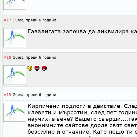
#17
Guest,
преди 6 години
Гавалигата започва да ликвидира как
#18
Guest,
преди 6 години
#19
Guest,
преди 6 години
Кирпичени подлоги в действие. След
клевети и мърсотии, след пет години
научихте вече? Вашето свърши....та
анонимните сайтове дорде свят свет
безсилие и отчаяние. Като нещо ти 