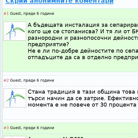
Скрий анонимните коментари
#1
Guest,
преди 6 години
А бъдещата инсталация за сепарира
кого ще се стопанисва? И тя ли от Б
разнородни и разнопосочни дейност
предприятие?
Не е ли по-добре дейностите по сеп
отпадъците да са в отделно предпр
#2
Guest,
преди 6 години
Стана традиция в тази община това 
търси начин да се затрие. Ефективн
момента е не повече от 30 процента 
#3
Guest,
преди 6 години