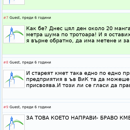
#7
Guest,
преди 6 години
Как бе? Днес цял ден около 20 манг
метра шума по тротоара! И я оставих
я върне обратно, да има метене и за 
#8
Guest,
преди 6 години
И стареят кмет така едно по едно п
предприятия в ъв ВиК та да можеше
присвоява.И този ли се гласи да пр
#9
Guest,
преди 6 години
ЗА ТОВА КОЕТО НАПРАВИ- БРАВО КМЕ