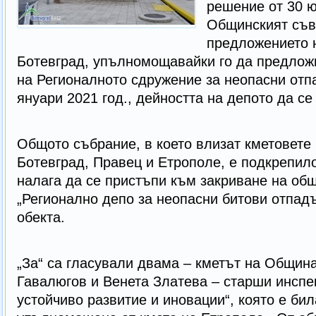
решение от 30 ю
Общинският съв
предложението 
Ботевград, упълномощавайки го да предлож
на Регионалното сдружение за неопасни отпа
януари 2021 год., дейността на депото да с
Общото събрание, в което влизат кметовете
Ботевград, Правец и Етрополе, е подкрепил
налага да се пристъпи към закриване на об
„Регионално депо за неопасни битови отпад
обекта.
„За“ са гласували двама – кметът на Общин
Гавалюгов и Венета Златева – старши инспек
устойчиво развитие и иновации“, която е би