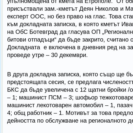
упълномощена от кмета на Етрополе. От об
присъствали зам.-кметът Деян Николов и Ма
експерт ООС, но без право на глас. Това ста
към докладната записка, в която кметът Ив
на ОбС Ботевград да гласува ОП „Регионалн
битови отпадъци“ да бъде закрито, считано о
Докладната е включена в дневния ред на за
проведе утре – 30 декември.
В друга докладна записка, която също ще б
предстоящата сесия, се предлага численост
БКС да бъде увеличена с 12 щатни бройки /о
– 1; машинист ПСМ – 3; шофьор тежкотоваре
машинист лекотоварен автомобил – 1, паза
4; общ работник – 1. Мотивът за това предл
дейността по обслужване на регионалното д