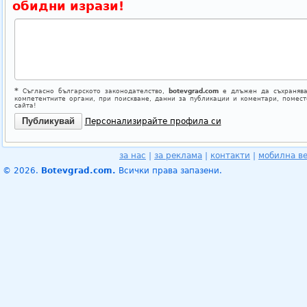
обидни изрази!
*
Съгласно българското законодателство,
botevgrad.com
е длъжен да съхранява
компетентните органи, при поискване, данни за публикации и коментари, помес
сайта!
Персонализирайте профила си
за нас
|
за реклама
|
контакти
|
мобилна в
© 2026.
Botevgrad.com.
Всички права запазени.