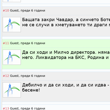
#10
Guest,
преди 6 години
Бащата закри Чавдар, а синчето Бо
не се случи в кметуването ти драги 
#11
Guest,
преди 6 години
Да си ходи и Милчо директора. няма
него. Ликвидатора на БКС, Родина и
#12
Guest,
преди 6 години
Дебилчо и да си ходи, и да си идва -
бесене!
#13
Guest,
преди 6 години