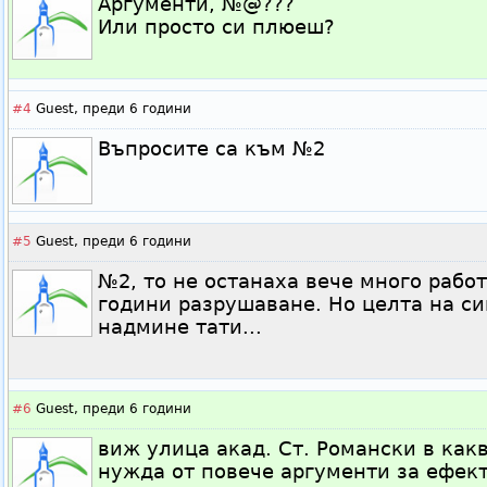
Аргументи, №@???
Или просто си плюеш?
#4
Guest,
преди 6 години
Въпросите са към №2
#5
Guest,
преди 6 години
№2, то не останаха вече много рабо
години разрушаване. Но целта на син
надмине тати...
#6
Guest,
преди 6 години
виж улица акад. Ст. Романски в какв
нужда от повече аргументи за ефек