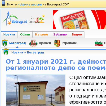
Вижте
мобилна версия
на Botevgrad.COM
Новини
Обяви
Каталог
Забавно
Видео
Ботевград
Правец
Етрополе
Н
Новини
»
Ботевград
От 1 януари 2021 г. дейнос
регионалното депо се поем
С цел оптимизац
стопанисване и 
регионалното де
отпадъци и пов
ефективността о