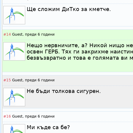
Ще сложим ДиТко за кметче.
#14
Guest,
преди 6 години
Нещо нервничите, а? Никой нищо не 
освен ГЕРБ. Тях ги закрихме наисти
безвъзвратно и това е голямата ви 
#15
Guest,
преди 6 години
Не бъди толкова сигурен.
#16
Guest,
преди 6 години
Ми къде са бе?