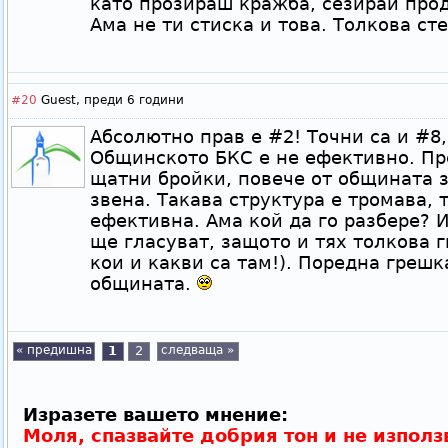
като прозираш кражба, сезирай про
Ама не ти стиска и това. Толкова сте
#20
Guest,
преди 6 години
Абсолютно прав е #2! Точни са и #8,
Общинското БКС е не ефективно. Пре
щатни бройки, повече от общината з
звена. Такава структура е тромава,
ефективна. Ама кой да го разбере?
ще гласуват, защото и тях толкова ги
кои и какви са там!). Поредна грешк
общината.
« предишна
1
2
следваща »
Изразете вашето мнение:
Моля, спазвайте добрия тон и не използ