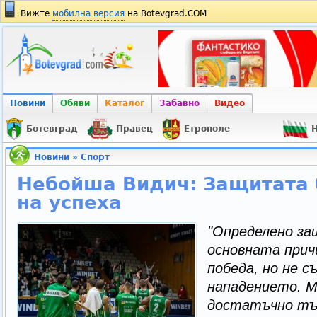
Вижте
мобилна версия
на Botevgrad.COM
Новини
Обяви
Каталог
Забавно
Видео
Ботевград
Правец
Етрополе
Н
Новини
»
Спорт
Небойша Видич: Защитата б
на успеха
"
Определено з
основната прич
победа, но не с
нападението. М
достатъчно тър