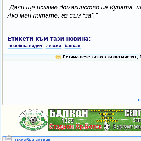
Дали ще искаме домакинство на Купата, не
Ако мен питате, аз съм “за”."
Етикети към тази новина:
небойша видич
левски
балкан
Петима вече казаха какво мислят, 
к
Подобни новини