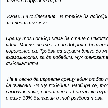
замени и другият играч.
Казах и в съблекалня, че трябва да подоб
за следващия мач.
Срещу този отбор няма да стане с няколко
идея. Мисля, че те са най-добрият българс
поражение са. Трябва да играем близо до 
възможности, за да победим. Чух феновете,
съблекалнята.
Не е лесно да играете срещу един отбор т
да очакваш, че ще победиш. Разбира се, тоз
самочувствие, специално на български игр
е даже 30% българин и той разбира това.