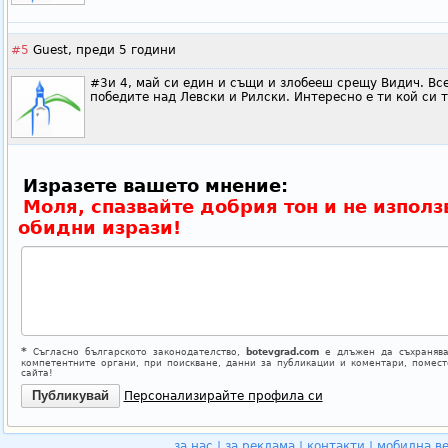
#5
Guest,
преди 5 години
#3и 4, май си един и същи и злобееш срещу Видич. Все
победите над Левски и Рилски. Интересно е ти кой си т
Изразете вашето мнение:
Моля, спазвайте добрия тон и не използ
обидни изрази!
*
Съгласно българското законодателство,
botevgrad.com
е длъжен да съхранява
компетентните органи, при поискване, данни за публикации и коментари, помес
сайта!
Персонализирайте профила си
за нас
|
за реклама
|
контакти
|
мобилна в