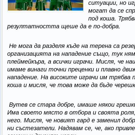
ситуации, но и
могат да се сп
под коша. Тряб
резултатността щеше да е по-добра.
Не мога да разделя къде на терена са рез
организацията на нападение също, тук ням
плеймейкъра, а всички играчи.
Мисля, че на
имаме винаги точни преценки и плавно дви
нападение. На високите играчи им трябва 
коша и мисля, че това може да бъде чере
Вутев се стара добре, имаше някои грешки
Има своето място в отбора и своята роля,
него. Мисля, че новият гард е заменил до
ни състезатели. Надявам се, че, ако прив