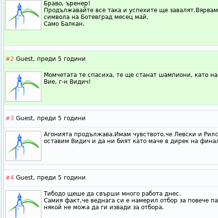
Браво, ъренер!
Продължавайте все така и успехите ще завалят.Вярвам
символа на Ботевград месец май.
Само Балкан.
#2
Guest,
преди 5 години
Момчетата те спасиха, те ще станат шампиони, като на
Вие, г-н Видич!
#3
Guest,
преди 5 години
Агонията продължава.Имам чувството,че Левски и Рилск
оставим Видич и да ни бият като маче в дирек на фина
#4
Guest,
преди 5 години
Тибодо щеше да свърши много работа днес.
Самия факт,че веднага си е намерил отбор за повече па
някой не можа да ги извади за отбора.