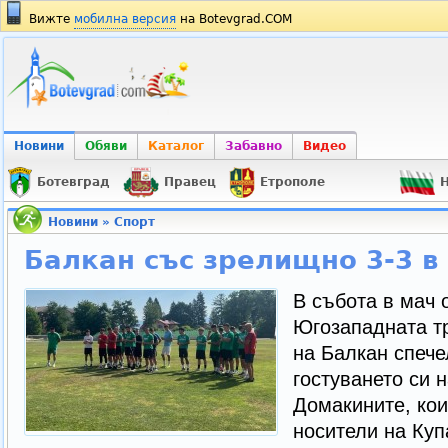
Вижте
мобилна версия
на Botevgrad.COM
Новини
Обяви
Каталог
Забавно
Видео
Ботевград
Правец
Етрополе
Н
Новини
»
Спорт
Балкан със зрелищно 3-3 в
В събота в мач о
Югозападната тр
на Балкан спече
гостуването си 
Домакините, кои
носители на Куп