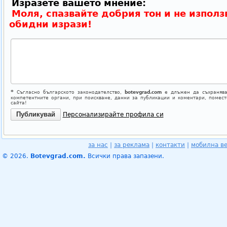
Изразете вашето мнение:
Моля, спазвайте добрия тон и не използ
обидни изрази!
*
Съгласно българското законодателство,
botevgrad.com
е длъжен да съхранява
компетентните органи, при поискване, данни за публикации и коментари, помес
сайта!
Персонализирайте профила си
за нас
|
за реклама
|
контакти
|
мобилна в
© 2026.
Botevgrad.com.
Всички права запазени.