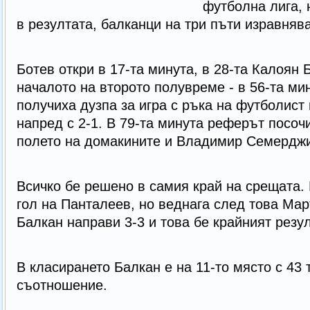
футболна лига, 
в резултата, балканци на три пъти изравнява
Ботев откри в 17-та минута, в 28-та Калоян 
началото на второто полувреме - в 56-та ми
получиха дузпа за игра с ръка на футболист
напред с 2-1. В 79-та минута реферът посочи
полето на домакините и Владимир Семерджи
Всичко бе решено в самия край на срещата. 
гол на Панталеев, но веднага след това Ма
Балкан направи 3-3 и това бе крайният резул
В класирането Балкан е на 11-то място с 43 
съотношение.