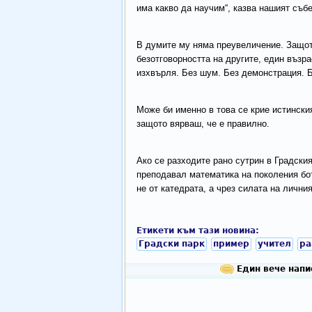
има какво да научим“, казва нашият съб
В думите му няма преувеличение. Защото
безотговорността на другите, един възра
изхвърля. Без шум. Без демонстрация. Б
Може би именно в това се крие истински
защото вярваш, че е правилно.
Ако се разходите рано сутрин в Градски
преподавал математика на поколения бо
не от катедрата, а чрез силата на лични
Етикети към тази новина:
Градски парк
пример
учител
ра
Един вече напис