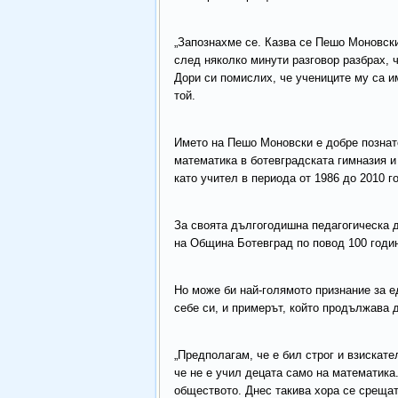
„Запознахме се. Казва се Пешо Моновски
след няколко минути разговор разбрах, 
Дори си помислих, че учениците му са и
той.
Името на Пешо Моновски е добре познат
математика в ботевградската гимназия и
като учител в периода от 1986 до 2010 г
За своята дългогодишна педагогическа 
на Община Ботевград по повод 100 годин
Но може би най-голямото признание за ед
себе си, и примерът, който продължава 
„Предполагам, че е бил строг и взискате
че не е учил децата само на математика.
обществото. Днес такива хора се срещат 