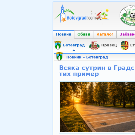
Новини
Обяви
Каталог
Забавн
Ботевград
Правец
Ет
Новини
»
Ботевград
Всяка сутрин в Градс
тих пример