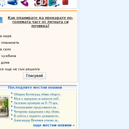
Как планирате да прекарате по-
голямата част от лятната си
почивка?
а море
 планината
а село
 чужбина
 дома
се още не съм решил/а
Гласувай
Последните местни новини
Община Ботевград обяви общест..
Мъж е задържан за нанесен поб..
Засилени проверки на Е-79 кра..
Регионалният представител на ..
Четирима задържани след сбива..
В събота е първото домакинств..
Александър Везенков отново за..
още местни новини »