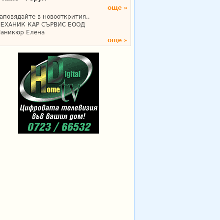
още »
аповядайте в новооткрития..
ЕХАНИК КАР СЪРВИС ЕООД
аникюр Елена
още »