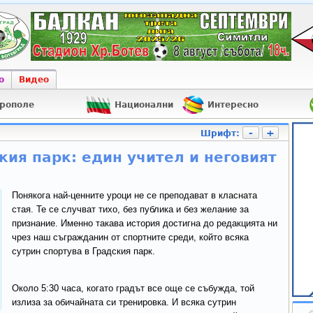
о
Видео
рополе
Национални
Интересно
-
+
Шрифт:
кия парк: един учител и неговият
Понякога най-ценните уроци не се преподават в класната
стая. Те се случват тихо, без публика и без желание за
признание. Именно такава история достигна до редакцията ни
чрез наш съгражданин от спортните среди, който всяка
сутрин спортува в Градския парк.
Около 5:30 часа, когато градът все още се събужда, той
излиза за обичайната си тренировка. И всяка сутрин