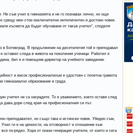
. Не съм учил в гимназията и не го познавах лично, но още
че срещу мен стои изключително интелигентен и достоен човек.
мали късмета да бъдат обучавани от такъв учител“, споделя
о в Ботевград. В продължение на десетилетия той е преподавал
 е оставил следа в живота на поколения ученици. Работил е
одина, бил е и помощник-директор на учебното заведение.
дейност и висок професионализъм е удостоен с почетна грамота
и гимназиално образование в града.
ин учител не са наградите. То е уважението, което оставя след
да дава дори след края на професионалния си път.
лен преподавател, но също така и истински човек. Убеден съм,
 Учил ги е на ценности, на отговорност и отношение към
все по-рядко. Хора от онази генерация учители, от които и сега