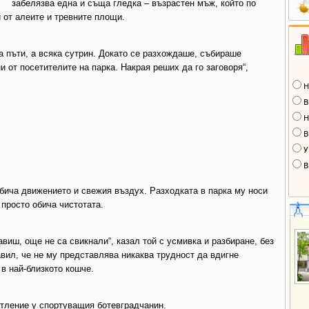
забелязва една и съща гледка – възрастен мъж, който по
 от алеите и тревните площи.
а пъти, а всяка сутрин. Докато се разхождаше, събираше
и от посетителите на парка. Накрая реших да го заговоря“,
Н
В
Н
В
У
В
бича движението и свежия въздух. Разходката в парка му носи
 просто обича чистотата.
авиш, още не са свикнали“, казал той с усмивка и разбиране, без
авил, че не му представлява никаква трудност да вдигне
 в най-близкото кошче.
атление у спортуващия ботевградчанин.