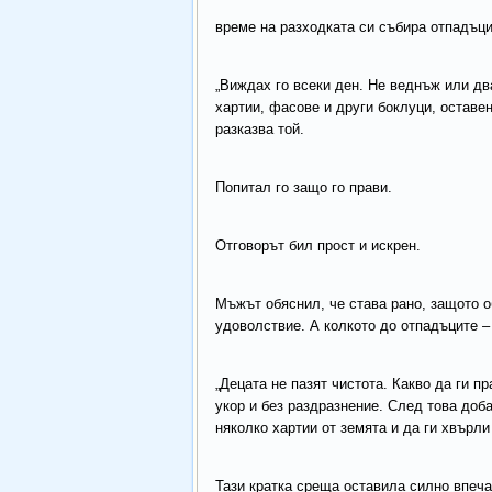
време на разходката си събира отпадъци
„Виждах го всеки ден. Не веднъж или дв
хартии, фасове и други боклуци, оставен
разказва той.
Попитал го защо го прави.
Отговорът бил прост и искрен.
Мъжът обяснил, че става рано, защото о
удоволствие. А колкото до отпадъците –
„Децата не пазят чистота. Какво да ги пр
укор и без раздразнение. След това доб
няколко хартии от земята и да ги хвърли
Тази кратка среща оставила силно впеч