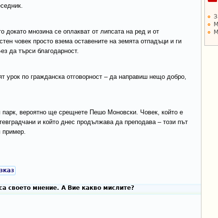
еседник.
З
М
 докато мнозина се оплакват от липсата на ред и от
М
стен човек просто взема оставените на земята отпадъци и ги
ез да търси благодарност.
ят урок по гражданска отговорност – да направиш нещо добро,
я парк, вероятно ще срещнете Пешо Моновски. Човек, който е
тевградчани и който днес продължава да преподава – този път
я пример.
зказ
а своето мнение. А Вие какво мислите?