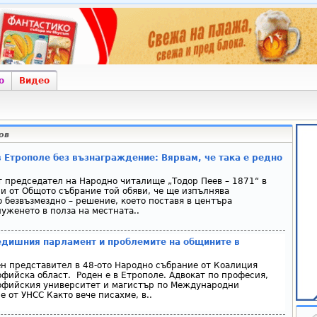
о
Видео
ов
Етрополе без възнаграждение: Вярвам, че така е редно
 председател на Народно читалище „Тодор Пеев – 1871“ в
си от Общото събрание той обяви, че ще изпълнява
 безвъзмездно – решение, което поставя в центъра
уженето в полза на местната..
едишния парламент и проблемите на общините в
н представител в 48-ото Народно събрание от Коалиция
офийска област. Роден е в Етрополе. Адвокат по професия,
Софийския университет и магистър по Международни
 от УНСС Както вече писахме, в..