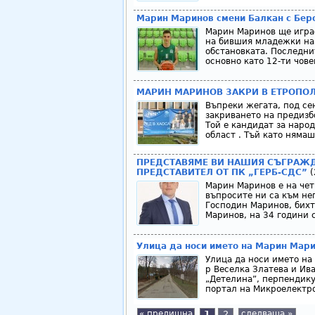
Марин Маринов смени Балкан с Бер
Марин Маринов ще играе
на бившия младежки нац
обстановката. Последни
основно като 12-ти чове
МАРИН МАРИНОВ ЗАКРИ В ЕТРОПО
Въпреки жегата, под се
закриването на предиз
Той е кандидат за наро
област . Тъй като няма
ПРЕДСТАВЯМЕ ВИ НАШИЯ СЪГРАЖД
ПРЕДСТАВИТЕЛ ОТ ПК „ГЕРБ-СДС”
(
Марин Маринов е на чет
въпросите ни са към нег
Господин Маринов, бихт
Маринов, на 34 години с
Улица да носи името на Марин Мари
Улица да носи името на
р Веселка Златева и Ив
„Детелина”, перпендику
портал на Микроелектро
« предишна
1
2
следваща »