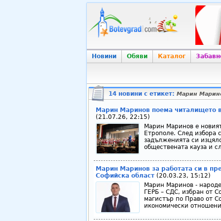
Новини
Обяви
Каталог
Забавн
14 новини с етикет:
Марин Марин
Марин Маринов поема читалището в 
(21.07.26, 22:15)
Марин Маринов е новият
Етрополе. След избора 
задълженията си изцяло
обществената кауза и сл
Марин Маринов за работата си в пр
Софийска област
(20.03.23, 15:12)
Марин Маринов - народе
ГЕРБ – СДС, избран от С
магистър по Право от 
икономически отношение