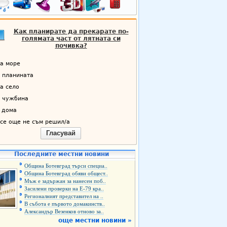
Как планирате да прекарате по-
голямата част от лятната си
почивка?
а море
 планината
а село
 чужбина
 дома
се още не съм решил/а
Гласувай
Последните местни новини
Община Ботевград търси специа..
Община Ботевград обяви общест..
Мъж е задържан за нанесен поб..
Засилени проверки на Е-79 кра..
Регионалният представител на ..
В събота е първото домакинств..
Александър Везенков отново за..
още местни новини »