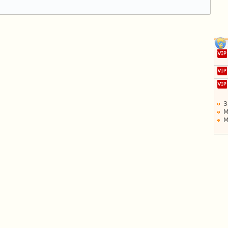
З
М
М