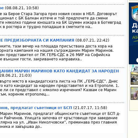
ое
(08.08.21, 10:58)
 за Берое Стара Загора през новия сезон в НБЛ. Договорът
ионал с БК Балкан изтече и той предпочете да смени
те няколко години юношата на БК Шумен изкара в Ботевград
к в ростера и трудно попадаше в сметките на..
ЛЕ ПРЕДИЗБОРНАТА СИ КАМПАНИЯ
(08.07.21, 22:42)
нките, тази вечер на площада присъстваха доста хора на
борната кампания на нашия съгражданин Марин Маринов.
ден представител от ПК ГЕРБ-СДС в 26 МИР на Софийска
ше външни гости, закриването направиха..
АНИН МАРИН МАРИНОВ КАТО КАНДИДАТ ЗА НАРОДЕН
28.06.21, 21:03)
върто място в кандидатската листа на ПК „ГЕРБ-СДС”. Днес
о като кандидат за народен представител и на Етрополе. 1.
е ли се представил с няколко изречения? Казвам се Марин
ъм, кореняк етрополец...
нов, предлагат съветници от БСП
(21.07.17, 11:58)
 Марин Маринов, предлагат общинските съветници от БСП д-
ан Райчинов. Улицата започва от кръстовище при заведение
лярна на ул. „Иван Николчовски”, преминава през главния
ника и завършва до..