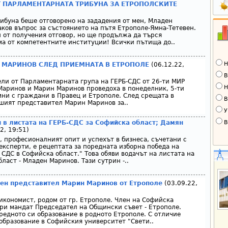
 ПАРЛАМЕНТАРНАТА ТРИБУНА ЗА ЕТРОПОЛСКИТЕ
буна беше отговорено на зададения от мен, Младен
ков въпрос за състоянието на пътя Етрополе-Ямна-Тетевен.
н от получения отговор, но ще продължа да търся
а от компетентните институции! Всички пътища до..
Н
 МАРИНОВ СЛЕД ПРИЕМНАТА В ЕТРОПОЛЕ
(06.12.22,
В
и от Парламентарната група на ГЕРБ-СДС от 26-ти МИР
Н
Маринов и Марин Маринов проведоха в понеделник, 5-ти
мни с граждани в Правец и Етрополе. След срещата в
В
шият представител Марин Маринов за..
У
В
 в листата на ГЕРБ-СДС за Софийска област; Дамян
2, 19:51)
, професионалният опит и успехът в бизнеса, съчетани с
експерти, е рецептата за поредната изборна победа на
 СДС в Софийска област." Това обяви водачът на листата на
ласт - Младен Маринов. Тази сутрин -..
ден представител Марин Маринов от Етрополе
(03.09.22,
 икономист, родом от гр. Етрополе. Член на Софийска
ори мандат Председател на Общински съвет - Етрополе.
редното си образование в родното Етрополе. С отличие
образование в Софийския университет "Свети..