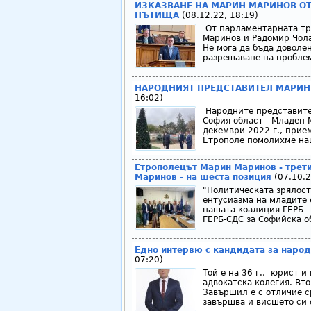
ИЗКАЗВАНЕ НА МАРИН МАРИНОВ ОТ
ПЪТИЩА
(08.12.22, 18:19)
От парламентарната три
Маринов и Радомир Чола
Не мога да бъда доволе
разрешаване на проблем
НАРОДНИЯТ ПРЕДСТАВИТЕЛ МАРИН
16:02)
Народните представител
София област - Младен 
декември 2022 г., прие
Етрополе помолихме на
Етрополецът Марин Маринов - трети
Маринов - на шеста позиция
(07.10.2
"Политическата зрялост
ентусиазма на младите 
нашата коалиция ГЕРБ –
ГЕРБ-СДС за Софийска об
Едно интервю с кандидата за наро
07:20)
Той е на 36 г., юрист и
адвокатска колегия. Вт
Завършил е с отличие с
завършва и висшето си 