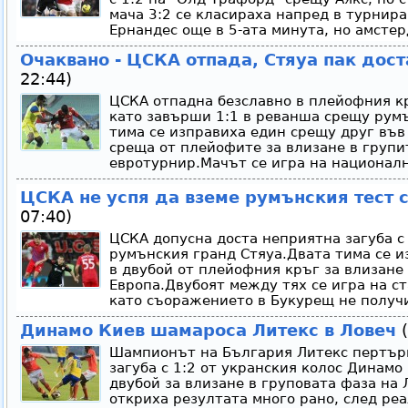
мача 3:2 се класираха напред в турнир
Ернандес още в 5-ата минута, но амстер
Очаквано - ЦСКА отпада, Стяуа пак дос
22:44)
ЦСКА отпадна безславно в плейофния кр
като завърши 1:1 в реванша срещу рум
тима се изправиха един срещу друг във
среща от плейофите за влизане в групи
евротурнир.Мачът се игра на националн
ЦСКА не успя да вземе румънския тест 
07:40)
ЦСКА допусна доста неприятна загуба с 
румънския гранд Стяуа.Двата тима се и
в двубой от плейофния кръг за влизане 
Европа.Двубоят между тях се игра на с
като съоражението в Букурещ не получи
Динамо Киев шамароса Литекс в Ловеч
(
Шампионът на България Литекс пертър
загуба с 1:2 от укранския колос Динам
двубой за влизане в груповата фаза на 
откриха резултата много рано, след ре