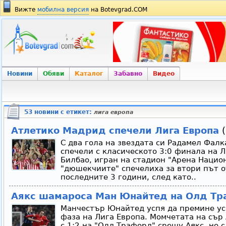
Вижте
мобилна версия
на Botevgrad.COM
Новини
Обяви
Каталог
Забавно
Видео
53 новини с етикет:
лига европа
Атлетико Мадрид спечели Лига Европа
(
С два гола на звездата си Радамел Фал
спечели с класическото 3:0 финала на 
Билбао, игран на стадион "Арена Нацио
"дюшекчиите" спечелиха за втори път о
последните 3 години, след като..
Аякс шамароса Ман Юнайтед на Олд Т
Манчестър Юнайтед успя да премине у
фаза на Лига Европа. Момчетата на сър
с 1:2 на "Олд Трафорд" срещу Аякс, но 