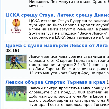
Нинкович. Пет минути по-късно Христо Я
мечта..
ЦСКА срещу Стяуа, Литекс срещу Днам
ЦСКА изтегли Стяуа Букурещ за влизане
турнира на Лига Европа.Първият двубой
играе на 18-ти август в Румъния, а рев
25-ти август на стадион "Васил Левски"
съперник на ЦСКА бяха тимовете на Спо
Драма с дузпи изхвърли Левски от Лига
08:19)
Левски записа нова срамна страница в и
словаците от Спартак Търнава отстрани
продължения и дузпи 2:1 (5:4) още в т
на Лига Европа. Левски започна страхот
11-ата минута чрез Сьорд Арс, но през в
Левски обърна Спартак Търнава в края
(
Левски изигра драматичен мач срещу С
словаците с 2:1 пред 15 000 зрители на 
доближи до плейофите на Лига Европа.
ще е с особен заряд за класирането на 
турнира. Гостите поведоха чрез Томачек 