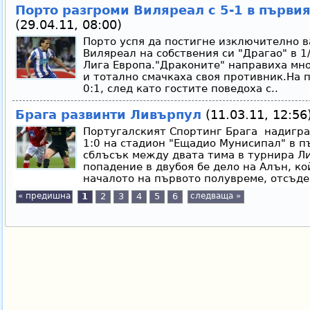
Порто разгроми Виляреал с 5-1 в първи
(29.04.11, 08:00)
Порто успя да постигне изключително в
Виляреал на собствения си "Драгао" в 1
Лига Европа."Драконите" направиха мно
и тотално смачкаха своя противник.На 
0:1, след като гостите поведоха с..
Брага развинти Ливърпул
(11.03.11, 12:56
Португалският Спортинг Брага надигра
1:0 на стадион "Ещадио Мунисипал" в 
сблъсък между двата тима в турнира Л
попадение в двубоя бе дело на Алън, ко
началото на първото полувреме, отсъден
« предишна
1
2
3
4
5
6
следваща »