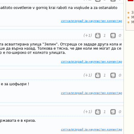
ima6toto osvetlenie v gorniq krai raboti na vsqkude a za ostanaloto
З
М
сигнализирай за неуместен коментар
М
(+1)
1
0
та асвалтирана улица "Зелин". Отсреща се зададе друга кола и
ше да върна назад. Толкова е тясна, че две коли ме могат да се
р е по-широко от колкото улицата.
сигнализирай за неуместен коментар
(+1)
1
0
 е за шофьори !
сигнализирай за неуместен коментар
(+1)
1
0
ржавата е в криза.
сигнализирай за неуместен коментар