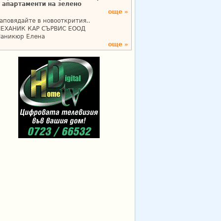
апартаменти на зелено
още »
аповядайте в новооткрития..
ЕХАНИК КАР СЪРВИС ЕООД
аникюр Елена
още »