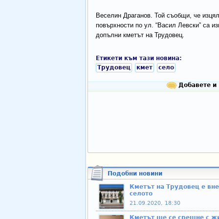
Веселин Драганов. Той съобщи, че изцял
повърхности по ул. “Васил Левски” са и
допълни кметът на Трудовец.
Етикети към тази новина:
Трудовец
кмет
село
Добавете и 
Подобни новини
Кметът на Трудовец е вне
селото
21.09.2020, 18:30
Кметът ще се срещне с ж