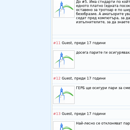
До #5. Има стндарти по койт
едното платно (едната посока
оставено за тротоар е по ши
безобразие. А аматьорите ува
седат пред компютъра, за да
изпълнителите, за да знаете
#11
Guest,
преди 17 години
досега парите ги осигурявах
#12
Guest,
преди 17 години
ГЕРБ ще осигури пари за см
#13
Guest,
преди 17 години
Най-лесно се отклоняват пар