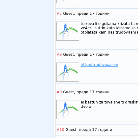
#7
Guest,
преди 17 години
tolkova li e goliama krizata ta
ve4er i sutrin kato izlizame za 
otplatata kam nas trudov4ani ne
#8
Guest,
преди 17 години
http://trudovec.com
#9
Guest,
преди 17 години
ei bastun za tova she ti draskat
dvora
#10
Guest,
преди 17 години