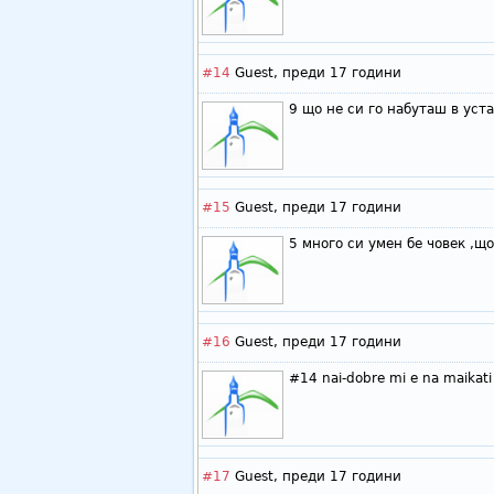
#14
Guest,
преди 17 години
9 що не си го набуташ в уст
#15
Guest,
преди 17 години
5 много си умен бе човек ,що
#16
Guest,
преди 17 години
#14 nai-dobre mi e na maikati
#17
Guest,
преди 17 години