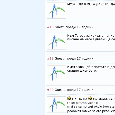
МОЖЕ ЛИ КМЕТА ДА СПРЕ ДА
#18
Guest,
преди 17 години
Към 7,това за кризата напис
писане на него.Едвали ще се
#19
Guest,
преди 17 години
Кмете,хващай лопатата и до
спадне шкембето.
#20
Guest,
преди 17 години
HA HA HA
koi shahti se 
to se pitame vsichki
mai sa samo tezi okolo tvoyata
poobikoli malko seloto predi c