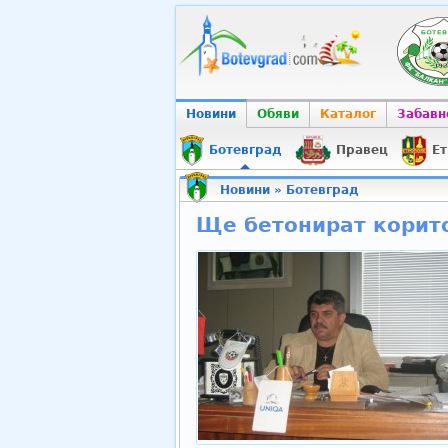
Новини
Обяви
Каталог
Забавн
Ботевград
Правец
Ет
Новини
»
Ботевград
Ще бетонират корито