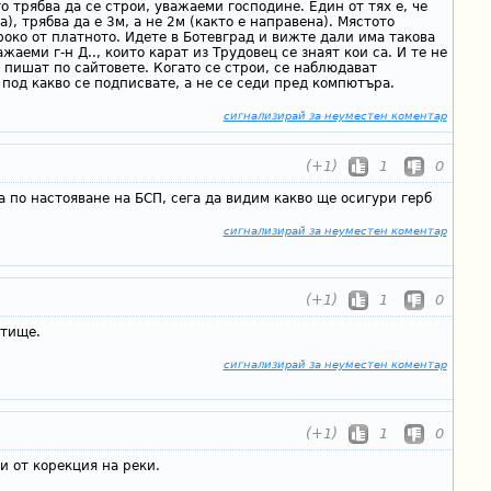
о трябва да се строи, уважаеми господине. Един от тях е, че
), трябва да е 3м, а не 2м (както е направена). Мястото
роко от платното. Идете в Ботевград и вижте дали има такова
жаеми г-н Д.., които карат из Трудовец се знаят кои са. И те не
 пишат по сайтовете. Когато се строи, се наблюдават
 под какво се подписвате, а не се седи пред компютъра.
сигнализирай за неуместен коментар
(+1)
1
0
а по настояване на БСП, сега да видим какво ще осигури герб
сигнализирай за неуместен коментар
(+1)
1
0
етище.
сигнализирай за неуместен коментар
(+1)
1
0
и от корекция на реки.