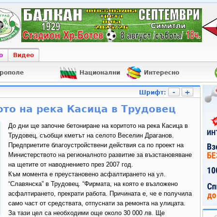
о
Видео
рополе
Национални
Интересно
-
+
Шрифт:
то на река Касица в Трудовец
До дни ще започне бетониране на коритото на река Касица в
Трудовец, съобщи кметът на селото Веселин Драганов.
Предприетите благоустройствени действия са по проект на
Министерството на регионалното развитие за възстановяване
на щетите от наводнението през 2007 год.
Към момента е преустановено асфалтирането на ул.
“Славянска” в Трудовец. “Фирмата, на която е възложено
асфалтирането, прекрати работа. Причината е, че е получила
само част от средствата, отпуснати за ремонта на улицата.
За тази цел са необходими още около 30 000 лв. Ще