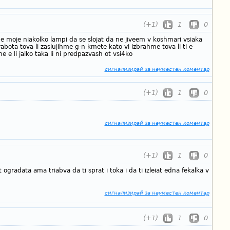
(+1)
1
0
 ne moje niakolko lampi da se slojat da ne jiveem v koshmari vsiaka
rabota tova li zaslujihme g-n kmete kato vi izbrahme tova li ti e
 e li jalko taka li ni predpazvash ot vsi4ko
сигнализирай за неуместен коментар
(+1)
1
0
сигнализирай за неуместен коментар
(+1)
1
0
 ogradata ama triabva da ti sprat i toka i da ti izleiat edna fekalka v
сигнализирай за неуместен коментар
(+1)
1
0