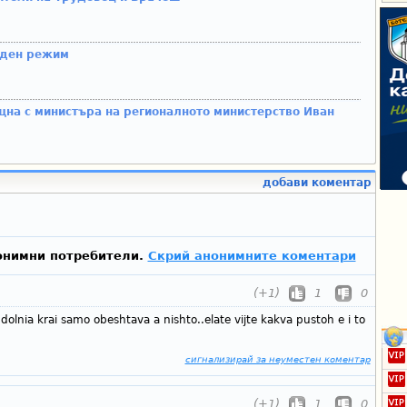
оден режим
щна с министъра на регионалното министерство Иван
добави коментар
онимни потребители.
Скрий анонимните коментари
(+1)
1
0
 dolnia krai samo obeshtava a nishto..elate vijte kakva pustoh e i to
сигнализирай за неуместен коментар
(+1)
1
0