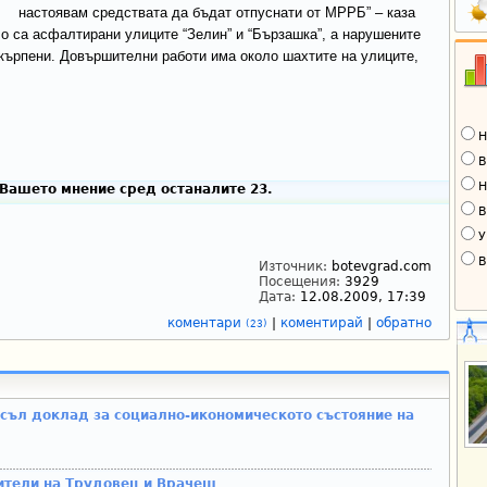
настоявам средствата да бъдат отпуснати от МРРБ” – каза
о са асфалтирани улиците “Зелин” и “Бързашка”, а нарушените
зкърпени. Довършителни работи има около шахтите на улиците,
Н
В
Н
Вашето мнение сред останалите 23.
В
У
В
Източник:
botevgrad.com
Посещения:
3929
Дата:
12.08.2009, 17:39
коментари
|
коментирай
|
обратно
(23)
съл доклад за социално-икономическото състояние на
ители на Трудовец и Врачеш