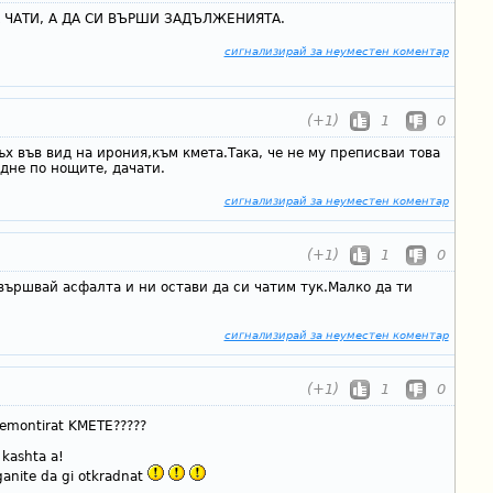
 ЧАТИ, А ДА СИ ВЪРШИ ЗАДЪЛЖЕНИЯТА.
сигнализирай за неуместен коментар
(+1)
1
0
ъх във вид на ирония,към кмета.Така, че не му преписваи това
дне по нощите, дачати.
сигнализирай за неуместен коментар
(+1)
1
0
вършвай асфалта и ни остави да си чатим тук.Малко да ти
сигнализирай за неуместен коментар
(+1)
1
0
remontirat KMETE?????
 kashta a!
iganite da gi otkradnat