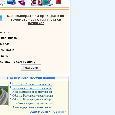
Как планирате да прекарате по-
голямата част от лятната си
почивка?
а море
 планината
а село
 чужбина
 дома
се още не съм решил/а
Гласувай
Последните местни новини
От 10 до 13 август: Временни ..
Технологии с кауза: 3D работи..
Нова възможност за местния би..
Община Ботевград търси специа..
Община Ботевград обяви общест..
В събота е първото домакинств..
Александър Везенков отново за..
още местни новини »