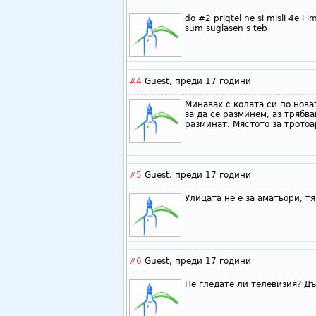
do #2 priqtel ne si misli 4e i 
sum suglasen s teb
#4
Guest,
преди 17 години
Минавах с колата си по нова
за да се разминем, аз трябва
разминат. Мястото за тротоа
#5
Guest,
преди 17 години
Улицата не е за аматьори, тя
#6
Guest,
преди 17 години
Не гледате ли телевизия? Дъ