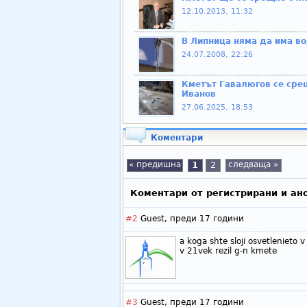
12.10.2013, 11:32
В Липница няма да има в
24.07.2008, 22:26
Кметът Гавалюгов се сре
Иванов
27.06.2025, 18:53
Коментари
« предишна
1
2
следваща »
Коментари от регистрирани и ан
#2
Guest,
преди 17 години
a koga shte sloji osvetlenieto v
v 21vek rezil g-n kmete
#3
Guest,
преди 17 години