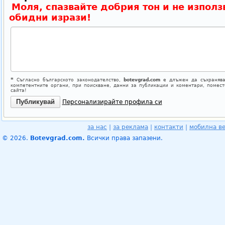
Моля, спазвайте добрия тон и не използ
обидни изрази!
*
Съгласно българското законодателство,
botevgrad.com
е длъжен да съхранява
компетентните органи, при поискване, данни за публикации и коментари, помес
сайта!
Персонализирайте профила си
за нас
|
за реклама
|
контакти
|
мобилна в
© 2026.
Botevgrad.com.
Всички права запазени.