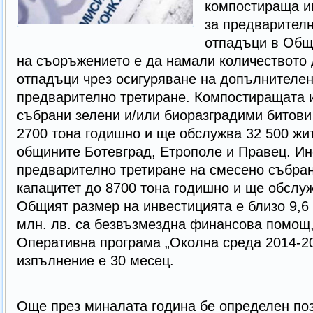
компостираща и
за предварителн
отпадъци в Общ
на съоръжението е да намали количеството
отпадъци чрез осигуряване на допълнителен
предварително третиране. Компостиращата 
събрани зелени и/или биоразградими битови
2700 тона годишно и ще обслужва 32 500 жит
общините Ботевград, Етрополе и Правец. Ин
предварително третиране на смесено събран
капацитет до 8700 тона годишно и ще обслуж
Общият размер на инвестицията е близо 9,6 
млн. лв. са безвъзмездна финансова помощ,
Оперативна програма „Околна среда 2014-20
изпълнение е 30 месец.
Още през миналата година бе определен по