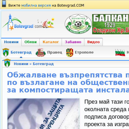
Вижте
мобилна версия
на Botevgrad.COM
Новини
Обяви
Каталог
Забавно
Видео
Ботевград
Правец
Етрополе
Н
Новини
»
Ботевград
Обжалване възпрепятства 
по възлагане на обществен
за компостиращата инстал
През май тази г
околната среда
подписа договор
проекта за изгр