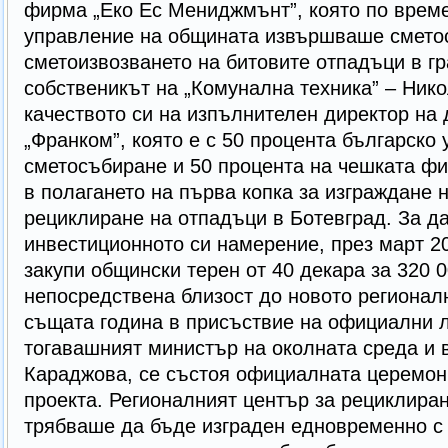
фирма „Еко Ес Мениджмънт”, която по врем
управление на общината извършваше смето
сметоизвозването на битовите отпадъци в гр
собственикът на „Комунална техника” – Нико
качеството си на изпълнителен директор на 
„Франком”, която е с 50 процента българско
сметосъбиране и 50 процента на чешката фи
в полагането на първа копка за изграждане 
рециклиране на отпадъци в Ботевград. За д
инвестиционното си намерение, през март 2
закупи общински терен от 40 декара за 320 0
непосредствена близост до новото регионал
същата година в присъствие на официални л
тогавашният министър на околната среда и 
Караджова, се състоя официалната церемон
проекта. Регионалният център за рециклира
трябваше да бъде изграден едновременно с 