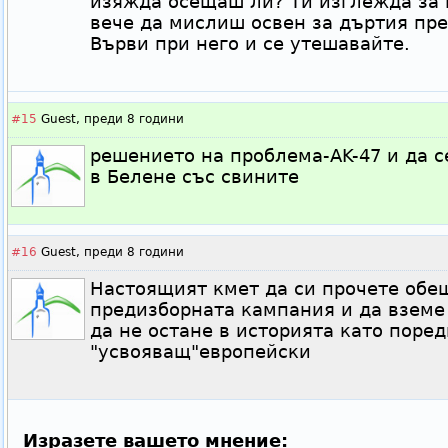
изяжда осещаш ли? Ти изглежда за
вече да мислиш освен за дъртия пре
Върви при него и се утешавайте.
#15
Guest,
преди 8 години
решението на проблема-AK-47 и да с
в Белене със свините
#16
Guest,
преди 8 години
Настоящият кмет да си прочете обе
предизборната кампания и да вземе 
да не остане в историята като поре
"усвояващ"европейски
Изразете вашето мнение: