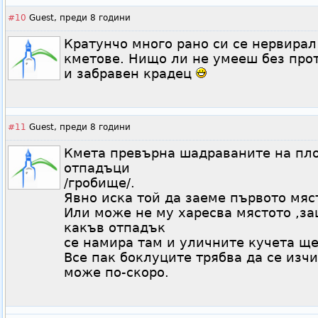
#10
Guest,
преди 8 години
Кратунчо много рано си се нервира
кметове. Нищо ли не умееш без про
и забравен крадец
#11
Guest,
преди 8 години
Кмета превърна шадраваните на пло
отпадъци
/гробище/.
Явно иска той да заеме първото мяст
Или може не му харесва мястото ,за
какъв отпадък
се намира там и уличните кучета ще
Все пак боклуците трябва да се изчи
може по-скоро.