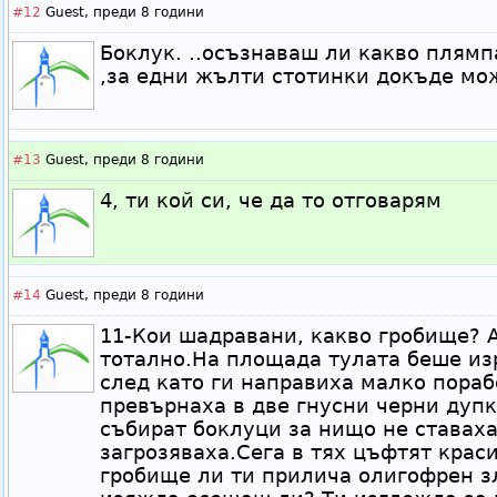
#12
Guest,
преди 8 години
Боклук. ..осъзнаваш ли какво плям
,за едни жълти стотинки докъде мо
#13
Guest,
преди 8 години
4, ти кой си, че да то отговарям
#14
Guest,
преди 8 години
11-Кои шадравани, какво гробище? 
тотално.На площада тулата беше из
след като ги направиха малко пораб
превърнаха в две гнусни черни дупк
събират боклуци за нищо не ставаха
загрозяваха.Сега в тях цъфтят крас
гробище ли ти прилича олигофрен з