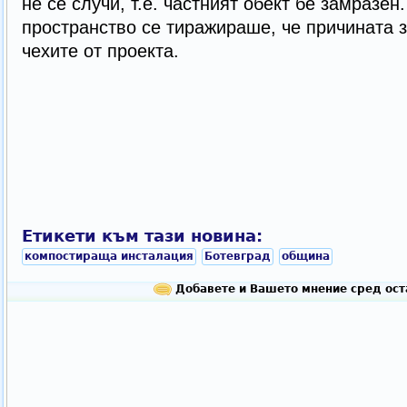
не се случи, т.е. частният обект бе замразен
пространство се тиражираше, че причината з
чехите от проекта.
Етикети към тази новина:
компостираща инсталация
Ботевград
община
Добавете и Вашето мнение сред ост