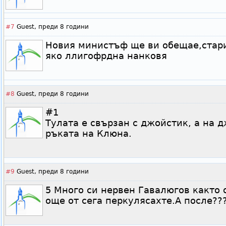
#7
Guest,
преди 8 години
Новия министъф ще ви обещае,стари
яко ллигофрдна нанковя
#8
Guest,
преди 8 години
#1
Тулата е свързан с джойстик, а на 
ръката на Клюна.
#9
Guest,
преди 8 години
5 Много си нервен Гавалюгов както 
още от сега перкулясахте.А после??