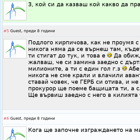
3, кой си да казваш кой какво да пр
#5
Guest,
преди 8 години
Подлого кирпичова, как не проумя с 
никога няма да се върнеш там, къд
ти стигат до тук, и това е
Да обижд
жалваш, че си замина заедно с дърт
милионите, а ти с един гол г.з
Абе,
никога не сме крали и влачили ава
ставай човек, че ГЕРБ си отива, и не
прокурор ще поеме бащицата ти, а с
Ще вървиш заедно с него в килията
#6
Guest,
преди 8 години
Кога ще започне изграждането на м