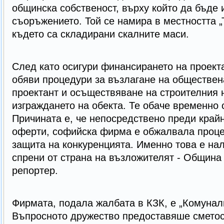
общинска собственост, върху който да бъде 
съоръжението. Той се намира в местността „
където са складирани скалните маси.
След като осигури финансирането на проект
обяви процедури за възлагане на обществен
проектант и осъществяване на строителния 
изграждането на обекта. Те обаче временно 
Причината е, че непосредствено преди крайн
оферти, софийска фирма е обжалвала проце
защита на конкуренцията. Именно това е на
спрени от страна на възложителят - Община
репортер.
Фирмата, подала жалбата в КЗК, е „Комунал
Въпросното дружество предоставяше сметос